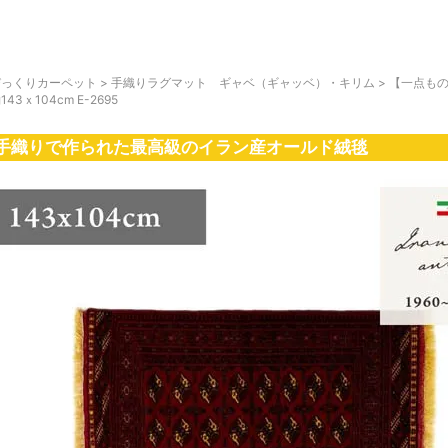
びっくりカーペット
>
手織りラグマット ギャベ（ギャッベ）・キリム
>
【一点もの
143ｘ104cm E-2695
手織りで作られた最高級のイラン産オールド絨毯