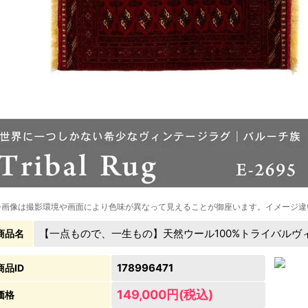
※画像は撮影環境や画面により色味が異なって見えることが御座います。イメージ違
【一点もので、一生もの】天然ウール100%トライバルヴィンテー
商品名
178996471
商品ID
149,000円(税込)
価格