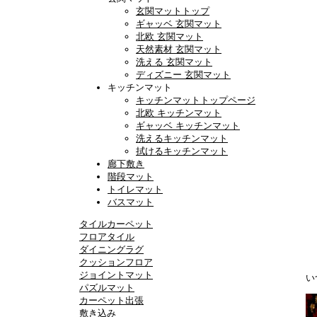
玄関マットトップ
ギャッベ 玄関マット
北欧 玄関マット
天然素材 玄関マット
洗える 玄関マット
ディズニー 玄関マット
キッチンマット
キッチンマットトップページ
北欧 キッチンマット
ギャッベ キッチンマット
洗えるキッチンマット
拭けるキッチンマット
廊下敷き
階段マット
トイレマット
バスマット
タイルカーペット
フロアタイル
ダイニングラグ
クッションフロア
ジョイントマット
い
パズルマット
カーペット出張
敷き込み