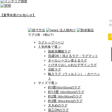
【夏季休業のお知らせ】
約
ラグ
(2畳・3畳以下)
ラグトップページ
人気特集で選ぶ
国産高機能ラグ
洗濯OK！洗えるラグ・ラグマット
オールシーズン使えるラグ
とびきりおしゃれなデザインラグ
北欧ラグ
輸入ラグ（ウィルトン）・カーペッ
ト
サイズで選ぶ
約1畳
のラグ
100x150cm
約1.5畳
のラグ
130x190cm
約2畳
のラグ
190x190cm
約3畳
のラグ
190x240cm
大きめのラグ
加工OKのラグ