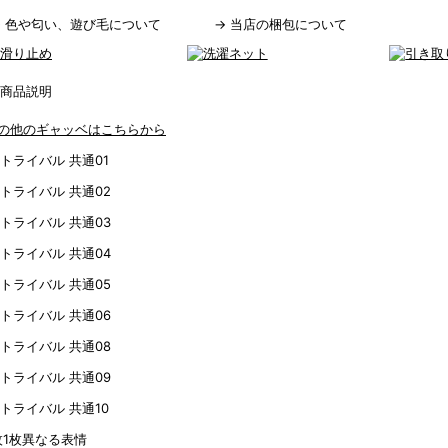
→
色や匂い、遊び毛について
→
当店の梱包について
の他のギャッベはこちらから
枚1枚異なる表情