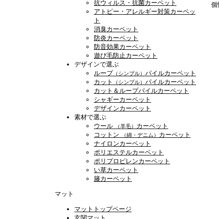
抗ウィルス・抗菌カーペット
個
アトピー・アレルギー対策カーペッ
ト
消臭カーペット
防炎カーペット
防音効果カーペット
遊び毛防止カーペット
デザインで選ぶ
ループ
パイルカーペット
（シンプル）
カット
パイルカーペット
（シンプル）
カット＆ループパイルカーペット
シャギーカーペット
デザインカーペット
素材で選ぶ
ウール
カーペット
（羊毛）
コットン
カーペット
（綿・デニム）
ナイロンカーペット
ポリエステルカーペット
ポリプロピレンカーペット
い草カーペット
籐カーペット
マット
マットトップページ
玄関マット