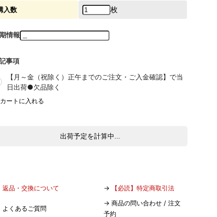
枚
購入数
期情報
記事項
【月～金（祝除く）正午までのご注文・ご入金確認】で当
日出荷●欠品除く
出荷予定を計算中...
→
返品・交換について
→
【必読】特定商取引法
→
商品の問い合わせ / 注文
→
よくあるご質問
予約