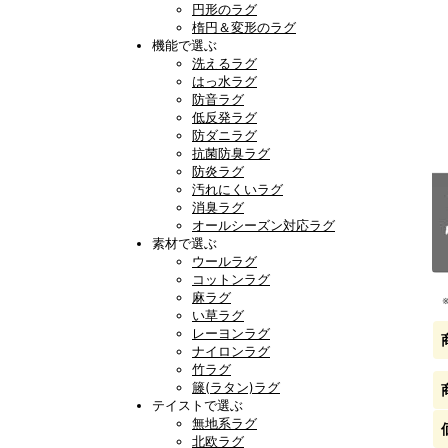
円形のラグ
楕円＆変形のラグ
機能で選ぶ
洗えるラグ
はっ水ラグ
防音ラグ
低反発ラグ
防ダニラグ
抗菌防臭ラグ
防炎ラグ
汚れにくいラグ
消臭ラグ
オールシーズン対応ラグ
素材で選ぶ
ウールラグ
コットンラグ
麻ラグ
い草ラグ
レーヨンラグ
ナイロンラグ
竹ラグ
籐(ラタン)ラグ
テイストで選ぶ
無地系ラグ
北欧ラグ