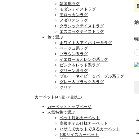
韓国風ラグ
モダンテイストラグ
モロッカンラグ
メダリオンラグ
納
クラシックテイストラグ
エスニックテイストラグ
色で選ぶ
特
ホワイト＆アイボリー系ラグ
ベージュ系ラグ
ブラウン系ラグ
イエロー＆オレンジ系ラグ
ピンク＆レッド系ラグ
グリーン系ラグ
ブルー・ネイビー＆パープル系ラグ
グレー＆ブラック系ラグ
クリア
カーペット
(4.5畳・6畳以上)
カーペットトップページ
人気特集で選ぶ
ペット対応カーペット
高級ホテル仕様カーペット
ハサミでカットできるカーペット
100サイズカーペット