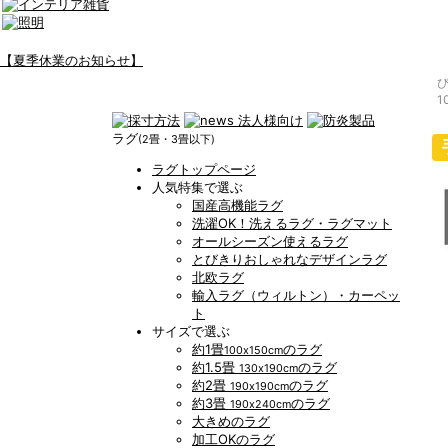
【夏季休業のお知らせ】
1
ラグ
(2畳・3畳以下)
ラグトップページ
人気特集で選ぶ
国産高機能ラグ
洗濯OK！洗えるラグ・ラグマット
オールシーズン使えるラグ
とびきりおしゃれなデザインラグ
北欧ラグ
輸入ラグ（ウィルトン）・カーペッ
ト
サイズで選ぶ
約1畳
のラグ
100x150cm
約1.5畳
のラグ
130x190cm
約2畳
のラグ
190x190cm
約3畳
のラグ
190x240cm
大きめのラグ
加工OKのラグ