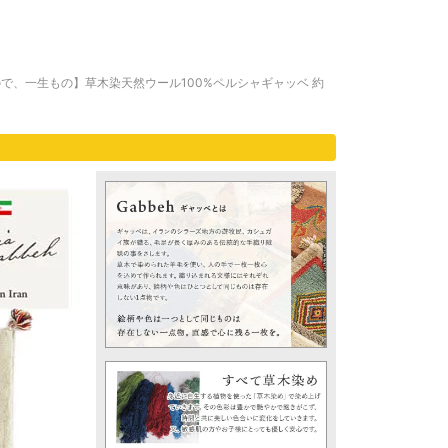
で、一生もの】草木染天然ウール100%ペルシャギャッベ 約