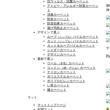
抗ウィルス・抗菌カーペット
個
アトピー・アレルギー対策カーペッ
弾
ト
消臭カーペット
防炎カーペット
防音効果カーペット
遊び毛防止カーペット
デザインで選ぶ
ループ
パイルカーペット
（シンプル）
カット
パイルカーペット
（シンプル）
カット＆ループパイルカーペット
サ
シャギーカーペット
デザインカーペット
約
素材で選ぶ
ウール
カーペット
（羊毛）
コットン
カーペット
（綿・デニム）
ナイロンカーペット
ポリエステルカーペット
ポリプロピレンカーペット
い草カーペット
籐カーペット
マット
マットトップページ
玄関マット