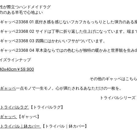
性が際立つハンドメイドラグ
力のある羊毛で心地よい
底付き感を感じないフカフカもっちりとした弾力のある
サイドは丁寧に折り返した仕上げになっています。端ま
四隅にはかわいいフサがついています。
草木染ならではの色むらが独特の暖かみと世界観を生み
イズラインナップ
40x40cm
￥59,900
その他のギャッベはこち
一点モノで一生モノ。心が満たされるあなただけの一枚を。
トライバルシリーズ
【トライバルラグ】
【ギャッベ】
【トライバル｜鉢カバー】