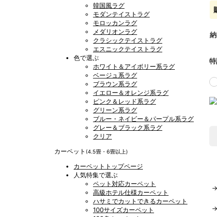
韓国風ラグ
モダンテイストラグ
モロッカンラグ
メダリオンラグ
納
クラシックテイストラグ
エスニックテイストラグ
色で選ぶ
特
ホワイト＆アイボリー系ラグ
ベージュ系ラグ
ブラウン系ラグ
イエロー＆オレンジ系ラグ
ピンク＆レッド系ラグ
グリーン系ラグ
ブルー・ネイビー＆パープル系ラグ
グレー＆ブラック系ラグ
クリア
カーペット
(4.5畳・6畳以上)
カーペットトップページ
人気特集で選ぶ
ペット対応カーペット
高級ホテル仕様カーペット
ハサミでカットできるカーペット
100サイズカーペット