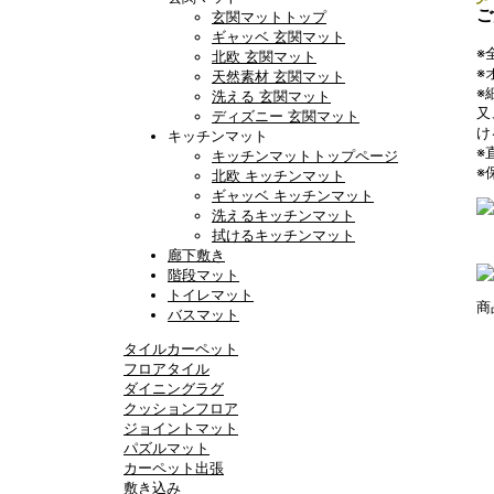
ご
玄関マットトップ
ギャッベ 玄関マット
※
北欧 玄関マット
※
天然素材 玄関マット
※
洗える 玄関マット
又
ディズニー 玄関マット
け
キッチンマット
※
キッチンマットトップページ
※
北欧 キッチンマット
ギャッベ キッチンマット
洗えるキッチンマット
拭けるキッチンマット
廊下敷き
階段マット
トイレマット
商
バスマット
タイルカーペット
フロアタイル
ダイニングラグ
クッションフロア
ジョイントマット
パズルマット
カーペット出張
敷き込み