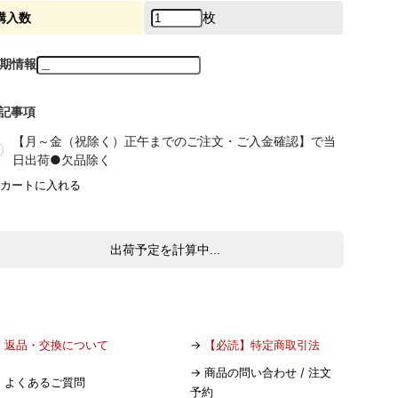
枚
購入数
期情報
記事項
【月～金（祝除く）正午までのご注文・ご入金確認】で当
日出荷●欠品除く
出荷予定を計算中...
→
返品・交換について
→
【必読】特定商取引法
→
商品の問い合わせ / 注文
→
よくあるご質問
予約