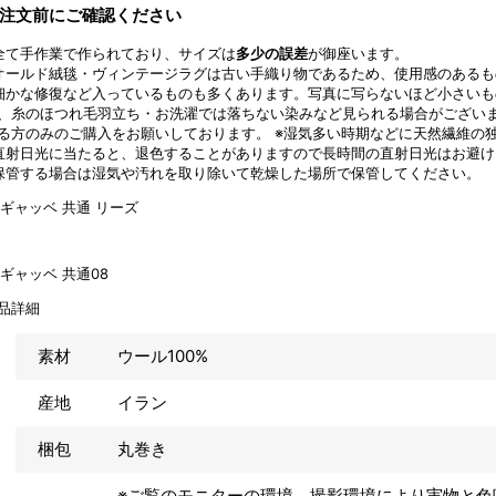
注文前にご確認ください
全て手作業で作られており、サイズは
多少の誤差
が御座います。
オールド絨毯・ヴィンテージラグは古い手織り物であるため、使用感のあるも
細かな修復など入っているものも多くあります。写真に写らないほど小さい
、糸のほつれ毛羽立ち・お洗濯では落ちない染みなど見られる場合がござい
る方のみのご購入をお願いしております。 ※湿気多い時期などに天然繊維の
直射日光に当たると、退色することがありますので長時間の直射日光はお避け
保管する場合は湿気や汚れを取り除いて乾燥した場所で保管してください。
品詳細
素材
ウール100%
産地
イラン
梱包
丸巻き
※ご覧のモニターの環境、撮影環境により実物と色