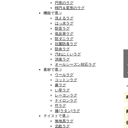
円形のラグ
楕円＆変形のラグ
機能で選ぶ
洗えるラグ
はっ水ラグ
防音ラグ
低反発ラグ
防ダニラグ
抗菌防臭ラグ
防炎ラグ
汚れにくいラグ
消臭ラグ
オールシーズン対応ラグ
素材で選ぶ
ウールラグ
コットンラグ
麻ラグ
い草ラグ
レーヨンラグ
ナイロンラグ
竹ラグ
籐(ラタン)ラグ
テイストで選ぶ
無地系ラグ
北欧ラグ