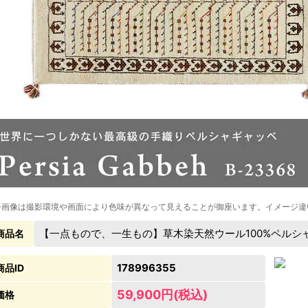
※画像は撮影環境や画面により色味が異なって見えることが御座います。イメージ違
【一点もので、一生もの】草木染天然ウール100%ペルシャギャッ
商品名
178996355
商品ID
59,900円(税込)
価格