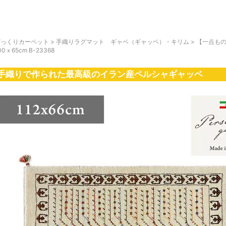
びっくりカーペット
>
手織りラグマット ギャベ（ギャッベ）・キリム
>
【一点もの
00ｘ65cm B-23368
手織りで作られた最高級のイラン産ペルシャギャッベ