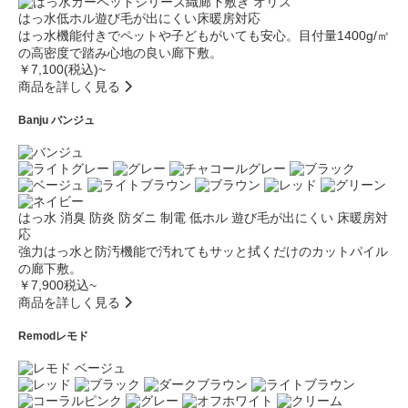
はっ水
低ホル
遊び毛が出にくい
床暖房対応
はっ水機能付きでペットや子どもがいても安心。目付量1400g/㎡
の高密度で踏み心地の良い廊下敷。
￥7,100(税込)~
商品を詳しく見る
Banju
バンジュ
はっ水
消臭
防炎
防ダニ
制電
低ホル
遊び毛が出にくい
床暖房対
応
強力はっ水と防汚機能で汚れてもサッと拭くだけのカットパイル
の廊下敷。
￥7,900税込~
商品を詳しく見る
Remod
レモド