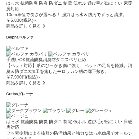
はっ水
抗菌防臭
防炎
防ダニ
制電
低ホル
遊び毛が出にくい
床暖
房対応
10cm単位で長さが選べる！ 強力はっ水＆防汚でずっと清潔。
￥5,830(税込)~
商品を詳しく見る
Belpha
ベルファ
手洗いOK
抗菌防臭
消臭
防ダニ
スベリ止め
【ペット対応】爪のひっかき傷に強く、ペットの足音を軽減。消
臭＆防ダニ®加工を施したモロッカン柄の廊下敷き。
￥7,990円(税込)~
商品を詳しく見る
Greina
グレーナ
はっ水
抗菌防臭
防炎
防ダニ
制電
低ホル
遊び毛が出にくい
床暖
房対応
フッ素樹脂による抜群の防汚効果と強力なはっ水効果でオールシ