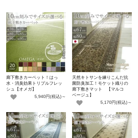
廊下敷きカーペット！はっ
天然キトサンを練りこんだ抗
水・消臭効果トリプルフレッ
菌防臭加工！モケット織りの
シュ【オメガ】
廊下敷きマット 【マルコ
ベージュ】
5,940円(税込)～
5,170円(税込)～