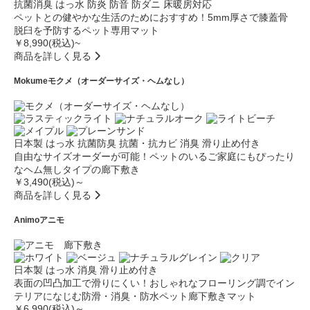
抗菌消臭
はっ水
防炎
防音
防ダニ
床暖房対応
ペットとの健やかな生活のためにおすすめ！5mm厚さで膝蓋骨
脱臼を予防するペット専用マット
￥8,990(税込)~
商品を詳しく見る
Mokume
モクメ（オーダーサイズ・ヘムなし）
日本製
はっ水
抗菌防臭
抗菌・抗カビ
消臭
滑り止め付き
自由なサイズオーダーが可能！ペットのいるご家庭にもぴったり
なヘム無しタイプの廊下敷き
￥3,490(税込)～
商品を詳しく見る
Animo
アニモ
日本製
はっ水
消臭
滑り止め付き
表面の凹凸加工で滑りにくい！おしゃれなフローリング調でイン
テリアになじむ防滑・消臭・防水ペット廊下敷きマット
￥6,990(税込)～