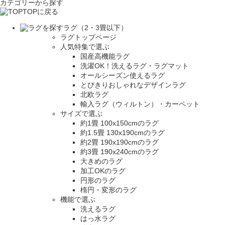
カテゴリーから探す
TOPに戻る
ラグ（2・3畳以下）
ラグトップページ
人気特集で選ぶ
国産高機能ラグ
洗濯OK！洗えるラグ・ラグマット
オールシーズン使えるラグ
とびきりおしゃれなデザインラグ
北欧ラグ
輸入ラグ（ウィルトン）・カーペット
サイズで選ぶ
約1畳 100x150cmのラグ
約1.5畳 130x190cmのラグ
約2畳 190x190cmのラグ
約3畳 190x240cmのラグ
大きめのラグ
加工OKのラグ
円形のラグ
楕円・変形のラグ
機能で選ぶ
洗えるラグ
はっ水ラグ