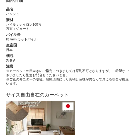
商品詳細
品名
バンジュ
素材
パイル：ナイロン100％
裏面：ジュート
パイル長
約7mm カットパイル
生産国
日本
梱包
丸巻き
注意
※カーペットの目向きのご指定につきましては原則不可となりますが、ご希望がご
ざいましたら別途お問合せくださいませ。
※ご覧のモニターの環境、撮影環境により実物と色味が異なって見える場合が御座
います。
サイズ自由自在のカーペット