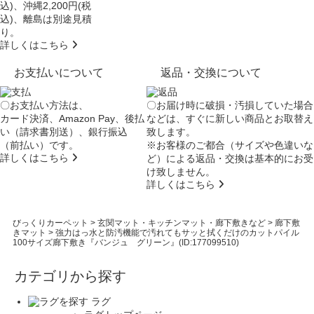
込)、沖縄2,200円(税
込)、離島は別途見積
り。
詳しくはこちら
お支払いについて
返品・交換について
〇お支払い方法は、
〇お届け時に破損・汚損していた場合
カード決済、Amazon Pay、後払
などは、すぐに新しい商品とお取替え
い（請求書別送）、銀行振込
致します。
（前払い）です。
※お客様のご都合（サイズや色違いな
詳しくはこちら
ど）による返品・交換は基本的にお受
け致しません。
詳しくはこちら
びっくりカーペット
>
玄関マット・キッチンマット・廊下敷きなど
>
廊下敷
きマット
>
強力はっ水と防汚機能で汚れてもサッと拭くだけのカットパイル
100サイズ廊下敷き『バンジュ グリーン』(ID:177099510)
カテゴリから探す
ラグ