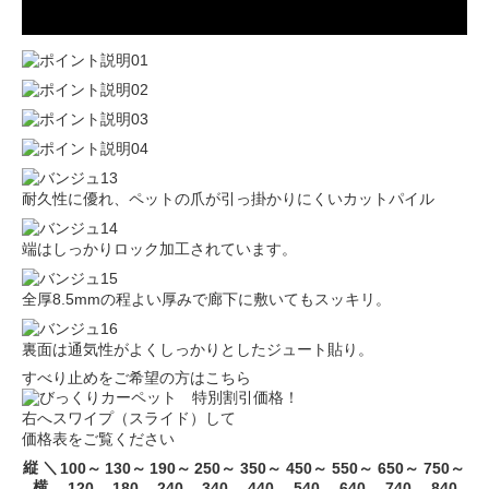
耐久性に優れ、ペットの爪が引っ掛かりにくいカットパイル
端はしっかりロック加工されています。
全厚8.5mmの程よい厚みで廊下に敷いてもスッキリ。
裏面は通気性がよくしっかりとしたジュート貼り。
すべり止めをご希望の方はこちら
右へスワイプ（スライド）して
価格表をご覧ください
縦 ＼
100～
130～
190～
250～
350～
450～
550～
650～
750～
横
120
180
240
340
440
540
640
740
840