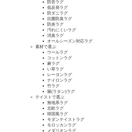
防音ラグ
低反発ラグ
防ダニラグ
抗菌防臭ラグ
防炎ラグ
汚れにくいラグ
消臭ラグ
オールシーズン対応ラグ
素材で選ぶ
ウールラグ
コットンラグ
麻ラグ
い草ラグ
レーヨンラグ
ナイロンラグ
竹ラグ
籐(ラタン)ラグ
テイストで選ぶ
無地系ラグ
北欧ラグ
韓国風ラグ
モダンテイストラグ
モロッカンラグ
メダリオンラグ