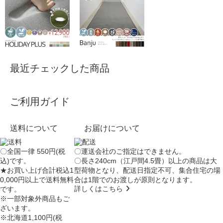
最近チェックした商品
ご利用ガイド
送料について
お届けについて
〇全国一律 550円(税
〇運送会社のご指定はできません。
込)です。
〇長さ240cm（江戸間4.5畳）以上の商品は大
★お買い上げ合計税込1
型荷物となり、
配送日指定不可
、集合住宅の場
0,000円以上で送料無料
合は
1階でのお渡し
が原則となります。
詳しくはこちら
です。
※一部対象外商品もご
ざいます。
※北海道1,100円(税