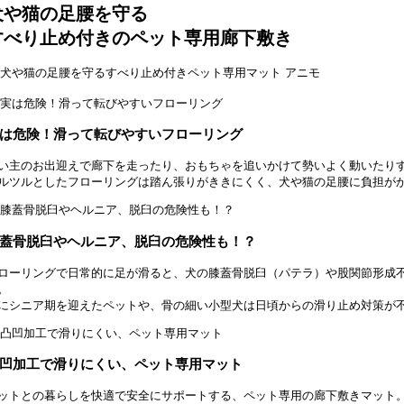
犬や猫の足腰を守る
すべり止め付きのペット専用廊下敷き
は危険！滑って転びやすいフローリング
い主のお出迎えで廊下を走ったり、おもちゃを追いかけて勢いよく動いたり
ルツルとしたフローリングは踏ん張りがききにくく、犬や猫の足腰に負担が
蓋骨脱臼やヘルニア、脱臼の危険性も！？
ローリングで日常的に足が滑ると、犬の膝蓋骨脱臼（パテラ）や股関節形成
。
にシニア期を迎えたペットや、骨の細い小型犬は日頃からの滑り止め対策が
凹加工で滑りにくい、ペット専用マット
ットとの暮らしを快適で安全にサポートする、ペット専用の廊下敷きマット