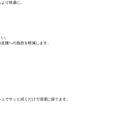
もより快適に。
くい。
の足腰への負担を軽減します。
シュでサッと拭くだけで清潔に保てます。
。