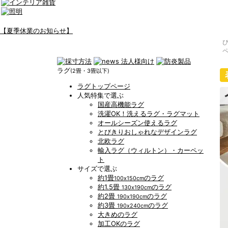
【夏季休業のお知らせ】
ラグ
(2畳・3畳以下)
ラグトップページ
人気特集で選ぶ
国産高機能ラグ
洗濯OK！洗えるラグ・ラグマット
オールシーズン使えるラグ
とびきりおしゃれなデザインラグ
北欧ラグ
輸入ラグ（ウィルトン）・カーペッ
ト
サイズで選ぶ
約1畳
のラグ
100x150cm
約1.5畳
のラグ
130x190cm
約2畳
のラグ
190x190cm
約3畳
のラグ
190x240cm
大きめのラグ
加工OKのラグ