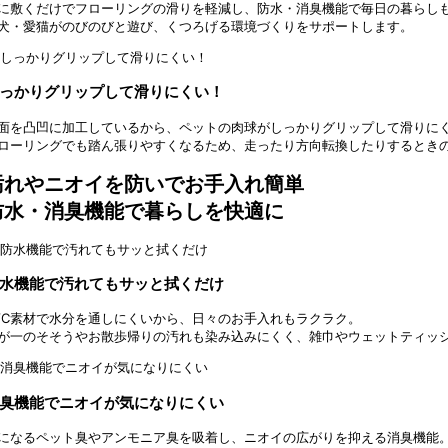
に敷くだけでフローリングの滑りを軽減し、防水・消臭機能で毎日の暮らし
犬・愛猫がのびのびと遊び、くつろげる環境づくりをサポートします。
っかりグリップして滑りにくい！
面を凸凹に加工しているから、ペットの肉球がしっかりグリップして滑りに
ローリングでも踏ん張りやすくなるため、走ったり方向転換したりするとき
汚れやニオイを防いでお手入れ簡単
防水・消臭機能で暮らしを快適に
水機能で汚れてもサッと拭くだけ
VC素材で水分を通しにくいから、日々のお手入れもラクラク。
が一のそそうやお散歩帰りの汚れも染み込みにくく、雑巾やウェットティッ
臭機能でニオイが気になりにくい
になるペット臭やアンモニア臭を吸着し、ニオイの広がりを抑える消臭機能