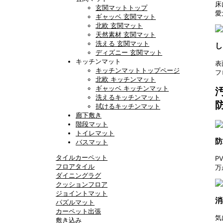
床
玄関マットトップ
愛
ギャッベ 玄関マット
北欧 玄関マット
天然素材 玄関マット
洗える 玄関マット
し
ディズニー 玄関マット
キッチンマット
表
キッチンマットトップページ
フ
北欧 キッチンマット
ギャッベ キッチンマット
洗えるキッチンマット
拭けるキッチンマット
廊下敷き
階段マット
トイレマット
防
バスマット
タイルカーペット
P
フロアタイル
万
ダイニングラグ
クッションフロア
ジョイントマット
消
パズルマット
カーペット出張
気
敷き込み