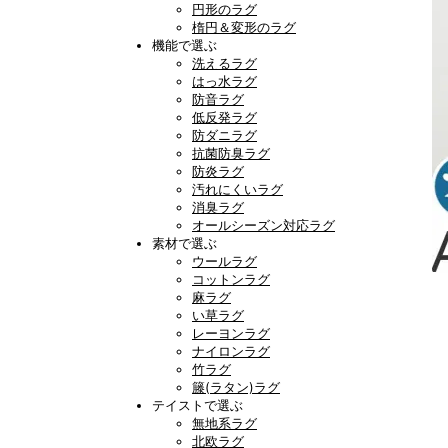
円形のラグ
楕円＆変形のラグ
機能で選ぶ
洗えるラグ
はっ水ラグ
防音ラグ
低反発ラグ
防ダニラグ
抗菌防臭ラグ
防炎ラグ
汚れにくいラグ
消臭ラグ
オールシーズン対応ラグ
素材で選ぶ
ウールラグ
コットンラグ
麻ラグ
い草ラグ
レーヨンラグ
ナイロンラグ
竹ラグ
籐(ラタン)ラグ
テイストで選ぶ
無地系ラグ
北欧ラグ