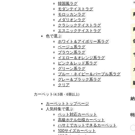
韓国風ラグ
モダンテイストラグ
モロッカンラグ
メダリオンラグ
クラシックテイストラグ
エスニックテイストラグ
色で選ぶ
ホワイト＆アイボリー系ラグ
ベージュ系ラグ
ブラウン系ラグ
イエロー＆オレンジ系ラグ
ピンク＆レッド系ラグ
グリーン系ラグ
ブルー・ネイビー＆パープル系ラグ
グレー＆ブラック系ラグ
クリア
カーペット
(4.5畳・6畳以上)
納
カーペットトップページ
人気特集で選ぶ
ペット対応カーペット
特
高級ホテル仕様カーペット
ハサミでカットできるカーペット
100サイズカーペット