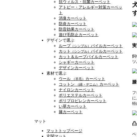
抗ウィルス・抗菌カーペット
アトピー・アレルギー対策カーペッ
ト
消臭カーペット
防炎カーペット
防音効果カーペット
遊び毛防止カーペット
デザインで選ぶ
実
ループ
パイルカーペット
（シンプル）
カット
パイルカーペット
（シンプル）
飼
カット＆ループパイルカーペット
ツ
シャギーカーペット
デザインカーペット
素材で選ぶ
ウール
カーペット
（羊毛）
膝
コットン
カーペット
（綿・デニム）
ナイロンカーペット
フ
ポリエステルカーペット
に
ポリプロピレンカーペット
特
い草カーペット
籐カーペット
マット
凸
マットトップページ
ペ
玄関マット