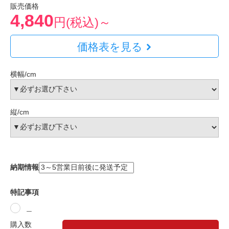
販売価格
4,840
円(税込)～
価格表を見る
横幅/cm
縦/cm
納期情報
特記事項
＿
購入数