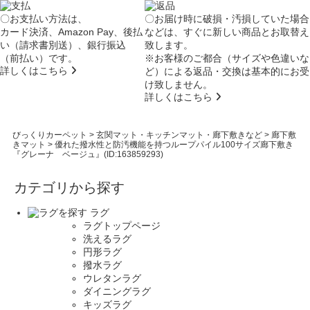
〇お支払い方法は、
〇お届け時に破損・汚損していた場合
カード決済、Amazon Pay、後払
などは、すぐに新しい商品とお取替え
い（請求書別送）、銀行振込
致します。
（前払い）です。
※お客様のご都合（サイズや色違いな
詳しくはこちら
ど）による返品・交換は基本的にお受
け致しません。
詳しくはこちら
びっくりカーペット
>
玄関マット・キッチンマット・廊下敷きなど
>
廊下敷
きマット
>
優れた撥水性と防汚機能を持つループパイル100サイズ廊下敷き
『グレーナ ベージュ』(ID:163859293)
カテゴリから探す
ラグ
ラグトップページ
洗えるラグ
円形ラグ
撥水ラグ
ウレタンラグ
ダイニングラグ
キッズラグ