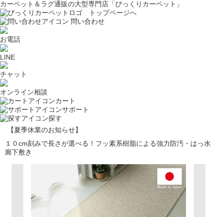
カーペット＆ラグ通販の大型専門店「びっくりカーペット」
問い合わせ
お電話
LINE
チャット
オンライン相談
カート
サポート
探す
【夏季休業のお知らせ】
１０cm刻みで長さが選べる！フッ素系樹脂による強力防汚・はっ水
廊下敷き