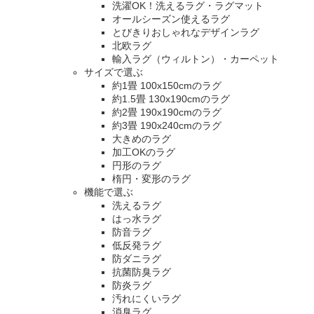
洗濯OK！洗えるラグ・ラグマット
オールシーズン使えるラグ
とびきりおしゃれなデザインラグ
北欧ラグ
輸入ラグ（ウィルトン）・カーペット
サイズで選ぶ
約1畳 100x150cmのラグ
約1.5畳 130x190cmのラグ
約2畳 190x190cmのラグ
約3畳 190x240cmのラグ
大きめのラグ
加工OKのラグ
円形のラグ
楕円・変形のラグ
機能で選ぶ
洗えるラグ
はっ水ラグ
防音ラグ
低反発ラグ
防ダニラグ
抗菌防臭ラグ
防炎ラグ
汚れにくいラグ
消臭ラグ