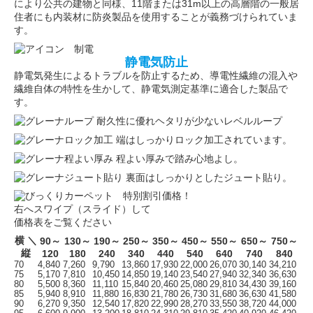
により公共の建物と同様、11階または31m以上の高層階の一般居
住者にも内装材に防炎製品を使用することが義務づけられていま
す。
静電気防止
静電気発生によるトラブルを防止するため、導電性繊維の混入や
繊維自体の特性を生かして、静電気測定基準に適合した製品で
す。
耐久性に優れヘタリが少ないレベルループ
端はしっかりロック加工されています。
程よい厚みで踏み心地よし。
裏面はしっかりとしたジュート貼り。
右へスワイプ（スライド）して
価格表をご覧ください
横 ＼
90～
130～
190～
250～
350～
450～
550～
650～
750～
縦
120
180
240
340
440
540
640
740
840
70
4,840
7,260
9,790
13,860
17,930
22,000
26,070
30,140
34,210
75
5,170
7,810
10,450
14,850
19,140
23,540
27,940
32,340
36,630
80
5,500
8,360
11,110
15,840
20,460
25,080
29,810
34,430
39,160
85
5,940
8,910
11,880
16,830
21,780
26,730
31,680
36,630
41,580
90
6,270
9,350
12,540
17,820
22,990
28,270
33,550
38,720
44,000