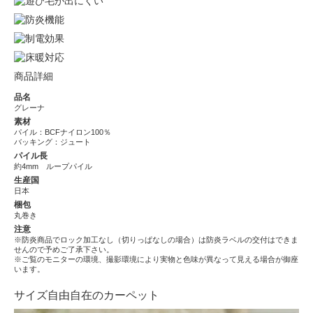
商品詳細
品名
グレーナ
素材
パイル：BCFナイロン100％
バッキング：ジュート
パイル長
約4mm ループパイル
生産国
日本
梱包
丸巻き
注意
※防炎商品でロック加工なし（切りっぱなしの場合）は防炎ラベルの交付はできま
せんので予めご了承下さい。
※ご覧のモニターの環境、撮影環境により実物と色味が異なって見える場合が御座
います。
サイズ自由自在のカーペット