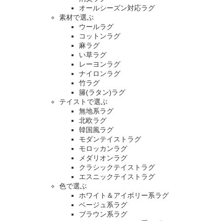
オールシーズン対応ラグ
素材で選ぶ
ウールラグ
コットンラグ
麻ラグ
い草ラグ
レーヨンラグ
ナイロンラグ
竹ラグ
籐(ラタン)ラグ
テイストで選ぶ
無地系ラグ
北欧ラグ
韓国風ラグ
モダンテイストラグ
モロッカンラグ
メダリオンラグ
クラシックテイストラグ
エスニックテイストラグ
色で選ぶ
ホワイト＆アイボリー系ラグ
ベージュ系ラグ
ブラウン系ラグ