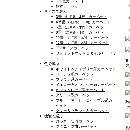
100色カーペット
柄物カーペット
サイズで選ぶ
3畳
カーペット
（江戸間・本間）
4.5畳
カーペット
（江戸間・本間）
6畳
カーペット
（江戸間・本間）
8畳
カーペット
（江戸間・本間）
10畳
カーペット
（江戸間・本間）
12畳
カーペット
（江戸間・本間）
100サイズカーペット
ジョイントマット＆タイルカーペッ
ト
1
色で選ぶ
強
ホワイト＆アイボリー系カーペット
ベージュ系カーペット
ブラウン系カーペット
イエロー＆オレンジー系カーペット
ピンク＆レッド系カーペット
グリーン系カーペット
ブルー・ネービー＆パープル系カー
防
ペット
そ
グレー＆ブラック系カーペット
機能で選ぶ
はっ水・防汚カーペット
防ダニ・防虫カーペット
臭