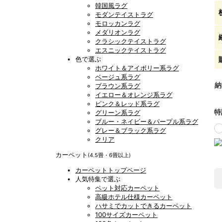
韓国風ラグ
モダンテイストラグ
モロッカンラグ
メダリオンラグ
クラシックテイストラグ
エスニックテイストラグ
色で選ぶ
ホワイト＆アイボリー系ラグ
ベージュ系ラグ
納
ブラウン系ラグ
イエロー＆オレンジ系ラグ
ピンク＆レッド系ラグ
特
グリーン系ラグ
ブルー・ネイビー＆パープル系ラグ
グレー＆ブラック系ラグ
クリア
カーペット
(4.5畳・6畳以上)
カーペットトップページ
人気特集で選ぶ
ペット対応カーペット
高級ホテル仕様カーペット
ハサミでカットできるカーペット
100サイズカーペット