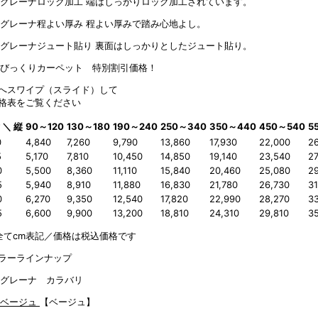
端はしっかりロック加工されています。
程よい厚みで踏み心地よし。
裏面はしっかりとしたジュート貼り。
へスワイプ（スライド）して
格表をご覧ください
 ＼ 縦
90～120
130～180
190～240
250～340
350～440
450～540
5
0
4,840
7,260
9,790
13,860
17,930
22,000
2
5
5,170
7,810
10,450
14,850
19,140
23,540
27
0
5,500
8,360
11,110
15,840
20,460
25,080
29
5
5,940
8,910
11,880
16,830
21,780
26,730
31
0
6,270
9,350
12,540
17,820
22,990
28,270
3
5
6,600
9,900
13,200
18,810
24,310
29,810
3
全てcm表記／価格は税込価格です
ラーラインナップ
【ベージュ】