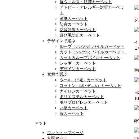
抗ウィルス・抗菌カーペット
アトピー・アレルギー対策カーペッ
ト
消臭カーペット
ダ
防炎カーペット
防音効果カーペット
遊び毛防止カーペット
デザインで選ぶ
イ
ループ
パイルカーペット
（シンプル）
こ
カット
パイルカーペット
（シンプル）
カット＆ループパイルカーペット
シャギーカーペット
デザインカーペット
遊
素材で選ぶ
ウール
カーペット
（羊毛）
コットン
カーペット
（綿・デニム）
ナイロンカーペット
日
ポリエステルカーペット
も
ポリプロピレンカーペット
い草カーペット
籐カーペット
静
マット
マットトップページ
玄関マット