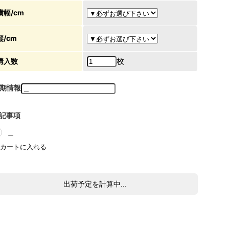
横幅/cm
縦/cm
枚
購入数
期情報
記事項
＿
出荷予定を計算中...