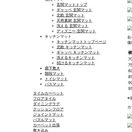
玄関マットトップ
ギャッベ 玄関マット
北欧 玄関マット
天然素材 玄関マット
洗える 玄関マット
ディズニー 玄関マット
キッチンマット
右
キッチンマットトップページ
価
北欧 キッチンマット
ギャッベ キッチンマット
横
洗えるキッチンマット
7
拭けるキッチンマット
7
廊下敷き
8
階段マット
8
トイレマット
9
バスマット
9
タイルカーペット
※
フロアタイル
ダイニングラグ
カ
クッションフロア
ジョイントマット
パズルマット
カーペット出張
敷き込み