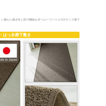
ト
>
優れた撥水性と防汚機能を持つループパイル100サイズ廊下
・はっ水廊下敷き