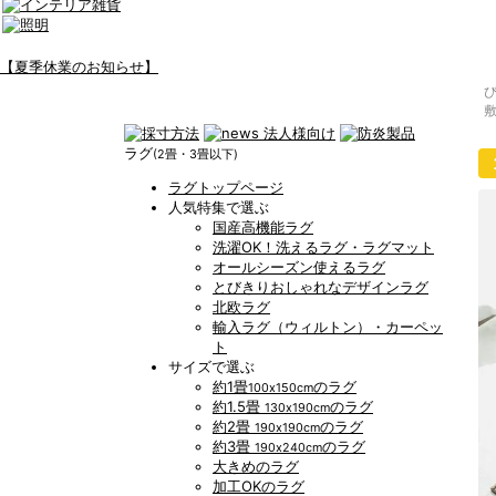
【夏季休業のお知らせ】
ラグ
(2畳・3畳以下)
ラグトップページ
人気特集で選ぶ
国産高機能ラグ
洗濯OK！洗えるラグ・ラグマット
オールシーズン使えるラグ
とびきりおしゃれなデザインラグ
北欧ラグ
輸入ラグ（ウィルトン）・カーペッ
ト
サイズで選ぶ
約1畳
のラグ
100x150cm
約1.5畳
のラグ
130x190cm
約2畳
のラグ
190x190cm
約3畳
のラグ
190x240cm
大きめのラグ
加工OKのラグ