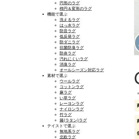
円形のラグ
楕円＆変形のラグ
機能で選ぶ
洗えるラグ
はっ水ラグ
防音ラグ
低反発ラグ
防ダニラグ
抗菌防臭ラグ
防炎ラグ
汚れにくいラグ
消臭ラグ
オールシーズン対応ラグ
素材で選ぶ
ウールラグ
コットンラグ
麻ラグ
い草ラグ
レーヨンラグ
ナイロンラグ
竹ラグ
籐(ラタン)ラグ
テイストで選ぶ
無地系ラグ
北欧ラグ