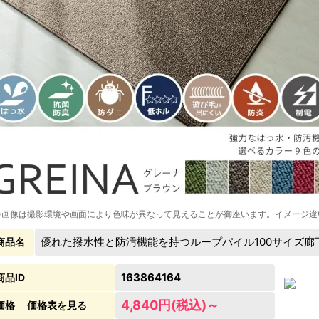
※画像は撮影環境や画面により色味が異なって見えることが御座います。イメージ違
優れた撥水性と防汚機能を持つループパイル100サイズ
商品名
163864164
商品ID
4,840円(税込)～
価格
価格表を見る