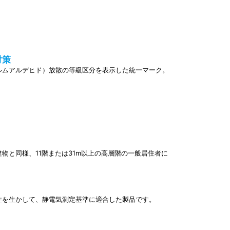
対策
ルムアルデヒド）放散の等級区分を表示した統一マーク。
物と同様、11階または31m以上の高層階の一般居住者に
性を生かして、静電気測定基準に適合した製品です。