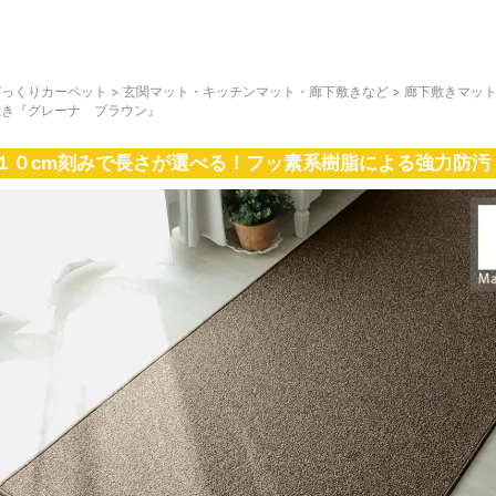
びっくりカーペット
>
玄関マット・キッチンマット・廊下敷きなど
>
廊下敷きマッ
敷き『グレーナ ブラウン』
１０cm刻みで長さが選べる！フッ素系樹脂による強力防汚