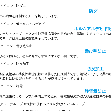
防ダニ
ニの増殖を抑制する加工を施しています。
ホルムアルデヒド
ンテリアファブリックス性能評価協議会が定めた自主基準によるＶＯＣ（ホ
のマークは最上位の性能を示しています。
遊び毛防止
び毛や抜け毛、毛玉の発生が非常にすくない製品です。
防炎加工
本防炎協会の防炎性機能試験に合格した防炎製品です。消防法により公共の建
内装材に防炎製品を使用することが義務づけられています。
静電気防止
電気発生によるトラブルを防止するため、導電性繊維の混入や繊維自体の特
耐久性に優れヘタリが少ないレベルループ