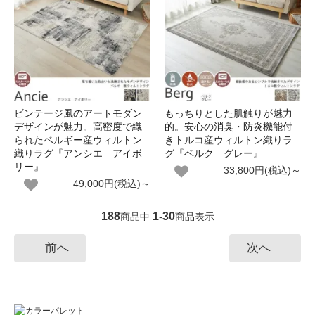
ビンテージ風のアートモダン
もっちりとした肌触りが魅力
デザインが魅力。高密度で織
的。安心の消臭・防炎機能付
られたベルギー産ウィルトン
きトルコ産ウィルトン織りラ
織りラグ『アンシエ アイボ
グ『ベルク グレー』
リー』
33,800円(税込)～
49,000円(税込)～
188
1
30
商品中
-
商品表示
前へ
次へ