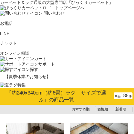
カーペット＆ラグ通販の大型専門店「びっくりカーペット」
問い合わせ
お電話
LINE
チャット
オンライン相談
カート
サポート
探す
【夏季休業のお知らせ】
「
約240x340cm（約6畳）ラグ サイズで選
188
商品
件
ぶ
」の商品一覧
おすすめ順
価格順
新着順