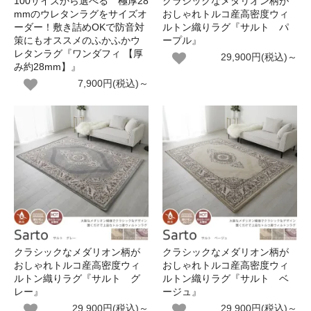
100サイズから選べる 極厚28
クラシックなメダリオン柄が
mmのウレタンラグをサイズオ
おしゃれトルコ産高密度ウィ
ーダー！敷き詰めOKで防音対
ルトン織りラグ『サルト パ
策にもオススメのふかふかウ
ープル』
レタンラグ『ワンダフィ 【厚
29,900円(税込)～
み約28mm】』
7,900円(税込)～
クラシックなメダリオン柄が
クラシックなメダリオン柄が
おしゃれトルコ産高密度ウィ
おしゃれトルコ産高密度ウィ
ルトン織りラグ『サルト グ
ルトン織りラグ『サルト ベ
レー』
ージュ』
29,900円(税込)～
29,900円(税込)～