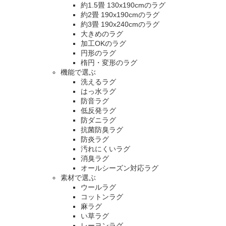
約1.5畳 130x190cmのラグ
約2畳 190x190cmのラグ
約3畳 190x240cmのラグ
大きめのラグ
加工OKのラグ
円形のラグ
楕円・変形のラグ
機能で選ぶ
洗えるラグ
はっ水ラグ
防音ラグ
低反発ラグ
防ダニラグ
抗菌防臭ラグ
防炎ラグ
汚れにくいラグ
消臭ラグ
オールシーズン対応ラグ
素材で選ぶ
ウールラグ
コットンラグ
麻ラグ
い草ラグ
レーヨンラグ