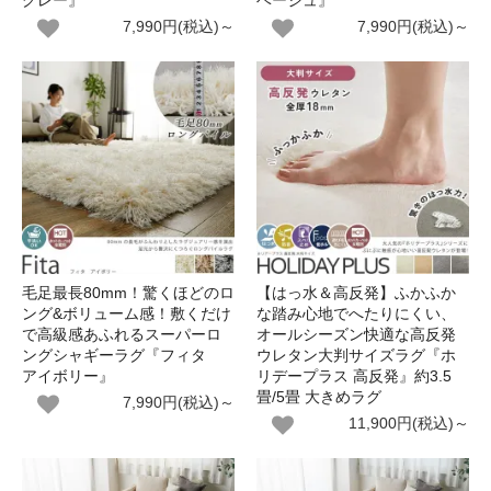
グレー』
ベージュ』
7,990円(税込)～
7,990円(税込)～
毛足最長80mm！驚くほどのロ
【はっ水＆高反発】ふかふか
ング&ボリューム感！敷くだけ
な踏み心地でへたりにくい、
で高級感あふれるスーパーロ
オールシーズン快適な高反発
ングシャギーラグ『フィタ
ウレタン大判サイズラグ『ホ
アイボリー』
リデープラス 高反発』約3.5
畳/5畳 大きめラグ
7,990円(税込)～
11,900円(税込)～