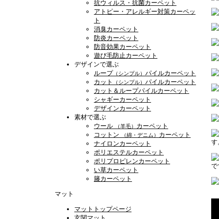
抗ウィルス・抗菌カーペット
アトピー・アレルギー対策カーペッ
ト
消臭カーペット
防炎カーペット
防音効果カーペット
遊び毛防止カーペット
デザインで選ぶ
ループ
パイルカーペット
（シンプル）
カット
パイルカーペット
（シンプル）
カット＆ループパイルカーペット
シャギーカーペット
デザインカーペット
素材で選ぶ
ウール
カーペット
（羊毛）
コットン
カーペット
（綿・デニム）
す
ナイロンカーペット
ポリエステルカーペット
ポリプロピレンカーペット
で
い草カーペット
籐カーペット
マット
マットトップページ
玄関マット