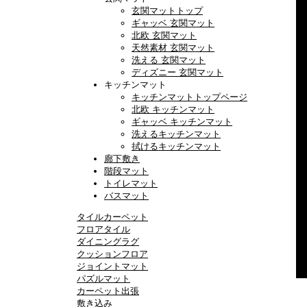
玄関マットトップ
ギャッベ 玄関マット
北欧 玄関マット
天然素材 玄関マット
洗える 玄関マット
ディズニー 玄関マット
キッチンマット
キッチンマットトップページ
北欧 キッチンマット
ギャッベ キッチンマット
洗えるキッチンマット
拭けるキッチンマット
廊下敷き
階段マット
トイレマット
バスマット
タイルカーペット
フロアタイル
ダイニングラグ
クッションフロア
ジョイントマット
パズルマット
カーペット出張
敷き込み