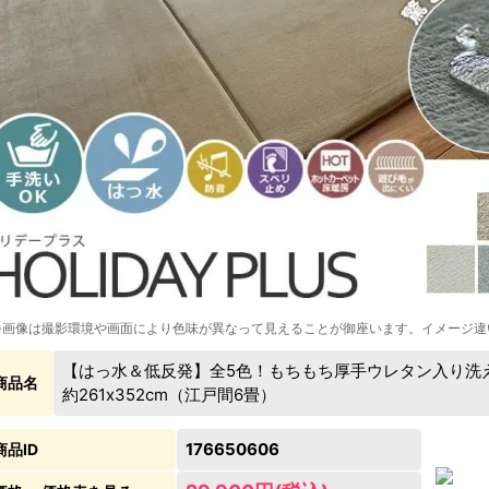
※画像は撮影環境や画面により色味が異なって見えることが御座います。イメージ違
【はっ水＆低反発】全5色！もちもち厚手ウレタン入り洗
商品名
約261x352cm（江戸間6畳）
176650606
商品ID