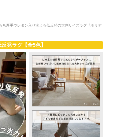
もち厚手ウレタン入り洗える低反発の大判サイズラグ『ホリデ
反発ラグ【全5色】