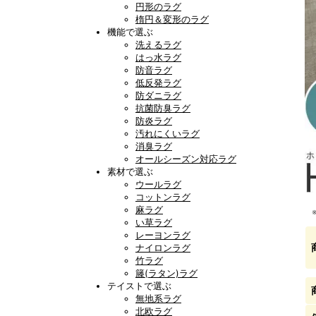
円形のラグ
楕円＆変形のラグ
機能で選ぶ
洗えるラグ
はっ水ラグ
防音ラグ
低反発ラグ
防ダニラグ
抗菌防臭ラグ
防炎ラグ
汚れにくいラグ
消臭ラグ
オールシーズン対応ラグ
素材で選ぶ
ウールラグ
コットンラグ
麻ラグ
い草ラグ
レーヨンラグ
ナイロンラグ
竹ラグ
籐(ラタン)ラグ
テイストで選ぶ
無地系ラグ
北欧ラグ