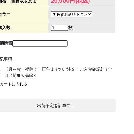
29,900円(税込)
価格
価格表を見る
カラー
枚
購入数
期情報
記事項
【月～金（祝除く）正午までのご注文・ご入金確認】で当
日出荷●欠品除く
出荷予定を計算中...