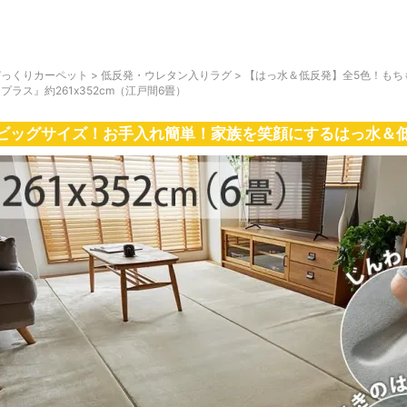
びっくりカーペット
>
低反発・ウレタン入りラグ
>
【はっ水＆低反発】全5色！もち
プラス』約261x352cm（江戸間6畳）
ビッグサイズ！お手入れ簡単！家族を笑顔にするはっ水＆低