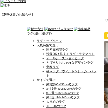
【夏季休業のお知らせ】
ー
ラグ
(2畳・3畳以下)
ラグトップページ
人気特集で選ぶ
国産高機能ラグ
洗濯OK！洗えるラグ・ラグマット
オールシーズン使えるラグ
とびきりおしゃれなデザインラグ
北欧ラグ
輸入ラグ（ウィルトン）・カーペッ
ト
サイズで選ぶ
約1畳
のラグ
100x150cm
約1.5畳
のラグ
130x190cm
約2畳
のラグ
190x190cm
約3畳
のラグ
190x240cm
大きめのラグ
加工OKのラグ