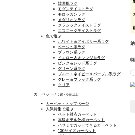
韓国風ラグ
モダンテイストラグ
モロッカンラグ
メダリオンラグ
クラシックテイストラグ
エスニックテイストラグ
色で選ぶ
ホワイト＆アイボリー系ラグ
納
ベージュ系ラグ
ブラウン系ラグ
イエロー＆オレンジ系ラグ
特
ピンク＆レッド系ラグ
グリーン系ラグ
ブルー・ネイビー＆パープル系ラグ
グレー＆ブラック系ラグ
クリア
カーペット
(4.5畳・6畳以上)
カーペットトップページ
人気特集で選ぶ
ペット対応カーペット
高級ホテル仕様カーペット
ハサミでカットできるカーペット
100サイズカーペット