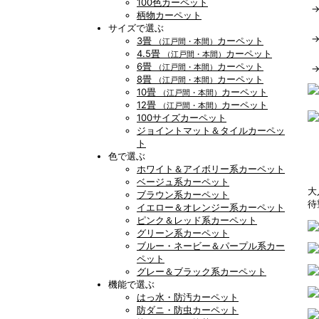
100色カーペット
柄物カーペット
サイズで選ぶ
3畳
カーペット
（江戸間・本間）
4.5畳
カーペット
（江戸間・本間）
6畳
カーペット
（江戸間・本間）
8畳
カーペット
（江戸間・本間）
10畳
カーペット
（江戸間・本間）
12畳
カーペット
（江戸間・本間）
100サイズカーペット
ジョイントマット＆タイルカーペッ
ト
色で選ぶ
ホワイト＆アイボリー系カーペット
ベージュ系カーペット
大
ブラウン系カーペット
待
イエロー＆オレンジー系カーペット
ピンク＆レッド系カーペット
グリーン系カーペット
ブルー・ネービー＆パープル系カー
ペット
グレー＆ブラック系カーペット
機能で選ぶ
はっ水・防汚カーペット
防ダニ・防虫カーペット