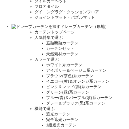
タイルカーペット
フロアタイル
ダイニングラグ・クッションフロア
ジョイントマット・パズルマット
ドレープカーテン（厚地）
カーテントップページ
人気特集で選ぶ
遮熱断熱カーテン
カーテンセット
天然素材カーテン
カラーで選ぶ
ホワイト系カーテン
アイボリー＆ベージュ系カーテン
ブラウン(茶色)系カーテン
イエロー(黄)＆オレンジ系カーテン
ピンク＆レッド(赤)系カーテン
グリーン(緑)系カーテン
ブルー(青)＆パープル(紫)系カーテン
グレー＆ブラック(黒)系カーテン
機能で選ぶ
遮光カーテン
完全遮光カーテン
1級遮光カーテン