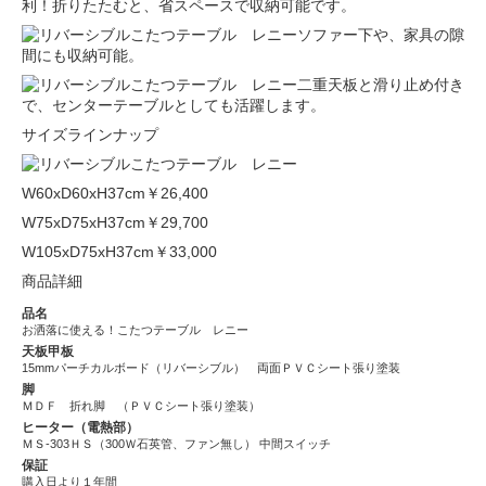
利！折りたたむと、省スペースで収納可能です。
ソファー下や、家具の隙
間にも収納可能。
二重天板と滑り止め付き
で、センターテーブルとしても活躍します。
サイズラインナップ
W60xD60xH37cm
￥26,400
W75xD75xH37cm
￥29,700
W105xD75xH37cm
￥33,000
商品詳細
品名
お洒落に使える！こたつテーブル レニー
天板甲板
15mmパーチカルボード（リバーシブル） 両面ＰＶＣシート張り塗装
脚
ＭＤＦ 折れ脚 （ＰＶＣシート張り塗装）
ヒーター（電熱部）
ＭＳ-303ＨＳ（300Ｗ石英管、ファン無し） 中間スイッチ
保証
購入日より１年間