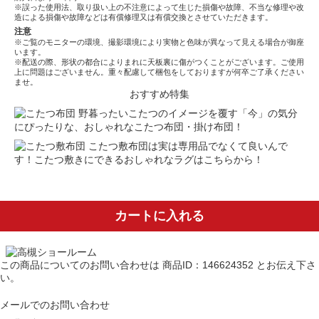
※誤った使用法、取り扱い上の不注意によって生じた損傷や故障、不当な修理や改
造による損傷や故障などは有償修理又は有償交換とさせていただきます。
注意
※ご覧のモニターの環境、撮影環境により実物と色味が異なって見える場合が御座
います。
※配送の際、形状の都合によりまれに天板裏に傷がつくことがございます。ご使用
上に問題はございません。重々配慮して梱包をしておりますが何卒ご了承ください
ませ。
おすすめ特集
野暮ったいこたつのイメージを覆す「今」の気分
にぴったりな、おしゃれなこたつ布団・掛け布団！
こたつ敷布団は実は専用品でなくて良いんで
す！こたつ敷きにできるおしゃれなラグはこちらから！
カートに入れる
この商品についてのお問い合わせは
商品ID：146624352
とお伝え下さ
い。
メールでのお問い合わせ