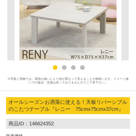
※写真と現物では、環境の違いにより色が異なって見えることが御座います。イメージ違
いでの返品・交換は承っておりませんのでご了承下さい。
オールシーズンお洒落に使える！天板リバーシブル
のこたつテーブル『レニー 75cmx75cmx37cm』
商品ID：146624352