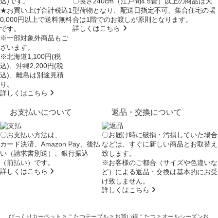
込)です。
〇長さ240cm（江戸間4.5畳）以上の商品は大
★お買い上げ合計税込1
型荷物となり、
配送日指定不可
、集合住宅の場
0,000円以上で送料無料
合は
1階でのお渡し
が原則となります。
詳しくはこちら
です。
※一部対象外商品もご
ざいます。
※北海道1,100円(税
込)、沖縄2,200円(税
込)、離島は別途見積
り。
詳しくはこちら
お支払いについて
返品・交換について
〇お支払い方法は、
〇お届け時に破損・汚損していた場合
カード決済、Amazon Pay、後払
などは、すぐに新しい商品とお取替え
い（請求書別送）、銀行振込
致します。
（前払い）です。
※お客様のご都合（サイズや色違いな
詳しくはこちら
ど）による返品・交換は基本的にお受
け致しません。
詳しくはこちら
びっくりカーペット
>
こたつテーブル
>
お買い得こたつ
>
オールシーズンお