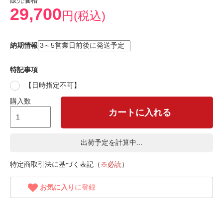
販売価格
29,700
円(税込)
納期情報
特記事項
【日時指定不可】
購入数
カートに入れる
出荷予定を計算中...
特定商取引法に基づく表記（
※必読
）
お気に入り
に登録