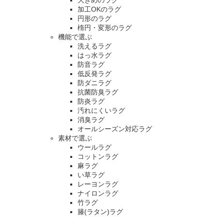
大きめのラグ
加工OKのラグ
円形のラグ
楕円・変形のラグ
機能で選ぶ
洗えるラグ
はっ水ラグ
防音ラグ
低反発ラグ
防ダニラグ
抗菌防臭ラグ
防炎ラグ
汚れにくいラグ
消臭ラグ
オールシーズン対応ラグ
素材で選ぶ
ウールラグ
コットンラグ
麻ラグ
い草ラグ
レーヨンラグ
ナイロンラグ
竹ラグ
籐(ラタン)ラグ