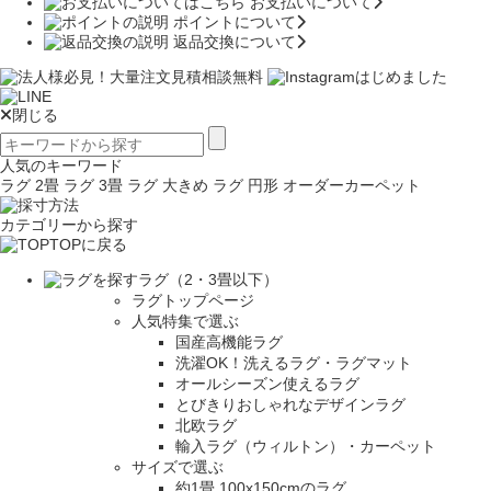
お支払いについて
ポイントについて
返品交換について
閉じる
人気のキーワード
ラグ 2畳
ラグ 3畳
ラグ 大きめ
ラグ 円形
オーダーカーペット
カテゴリーから探す
TOPに戻る
ラグ（2・3畳以下）
ラグトップページ
人気特集で選ぶ
国産高機能ラグ
洗濯OK！洗えるラグ・ラグマット
オールシーズン使えるラグ
とびきりおしゃれなデザインラグ
北欧ラグ
輸入ラグ（ウィルトン）・カーペット
サイズで選ぶ
約1畳 100x150cmのラグ