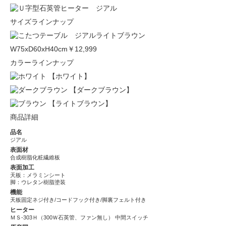
サイズラインナップ
W75xD60xH40cm
￥12,999
カラーラインナップ
【ホワイト】
【ダークブラウン】
【ライトブラウン】
商品詳細
品名
ジアル
表面材
合成樹脂化粧繊維板
表面加工
天板：メラミンシート
脚：ウレタン樹脂塗装
機能
天板固定ネジ付き/コードフック付き/脚裏フェルト付き
ヒーター
ＭＳ-303Ｈ（300Ｗ石英管、ファン無し） 中間スイッチ