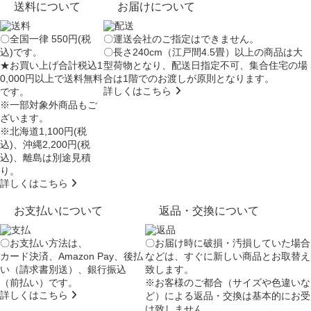
送料について
お届けについて
〇全国一律 550円(税
〇運送会社のご指定はできません。
込)です。
〇長さ240cm（江戸間4.5畳）以上の商品は大
★お買い上げ合計税込1
型荷物となり、
配送日指定不可
、集合住宅の場
0,000円以上で送料無料
合は
1階でのお渡し
が原則となります。
詳しくはこちら
です。
※一部対象外商品もご
ざいます。
※北海道1,100円(税
込)、沖縄2,200円(税
込)、離島は別途見積
り。
詳しくはこちら
お支払いについて
返品・交換について
〇お支払い方法は、
〇お届け時に破損・汚損していた場合
カード決済、Amazon Pay、後払
などは、すぐに新しい商品とお取替え
い（請求書別送）、銀行振込
致します。
（前払い）です。
※お客様のご都合（サイズや色違いな
詳しくはこちら
ど）による返品・交換は基本的にお受
け致しません。