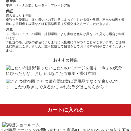
原産国
本体：ベトナム製、ヒーター：マレーシア製
保証
購入日より１年間
※誤った使用法、取り扱い上の不注意によって生じた損傷や故障、不当な修理や改
造による損傷や故障などは有償修理又は有償交換とさせていただきます。
注意
※ご覧のモニターの環境、撮影環境により実物と色味が異なって見える場合が御座
います。
※配送の際、形状の都合によりまれに天板裏に傷がつくことがございます。ご使用
上に問題はございません。重々配慮して梱包をしておりますが何卒ご了承ください
ませ。
おすすめ特集
野暮ったいこたつのイメージを覆す「今」の気分
にぴったりな、おしゃれなこたつ布団・掛け布団！
こたつ敷布団は実は専用品でなくて良いんで
す！こたつ敷きにできるおしゃれなラグはこちらから！
カートに入れる
この商品についてのお問い合わせは
商品ID：182705966
とお伝え下さ