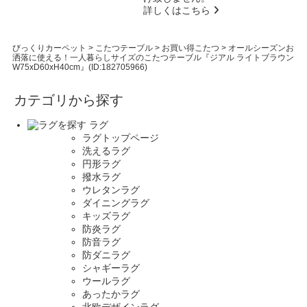
詳しくはこちら
びっくりカーペット
>
こたつテーブル
>
お買い得こたつ
>
オールシーズンお
洒落に使える！一人暮らしサイズのこたつテーブル『ジアル ライトブラウン
W75xD60xH40cm』(ID:182705966)
カテゴリから探す
ラグ
ラグトップページ
洗えるラグ
円形ラグ
撥水ラグ
ウレタンラグ
ダイニングラグ
キッズラグ
防炎ラグ
防音ラグ
防ダニラグ
シャギーラグ
ウールラグ
あったかラグ