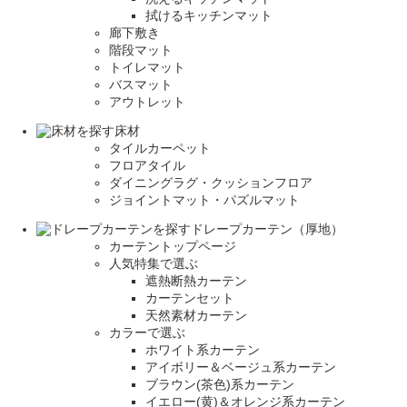
拭けるキッチンマット
廊下敷き
階段マット
トイレマット
バスマット
アウトレット
床材
タイルカーペット
フロアタイル
ダイニングラグ・クッションフロア
ジョイントマット・パズルマット
ドレープカーテン（厚地）
カーテントップページ
人気特集で選ぶ
遮熱断熱カーテン
カーテンセット
天然素材カーテン
カラーで選ぶ
ホワイト系カーテン
アイボリー＆ベージュ系カーテン
ブラウン(茶色)系カーテン
イエロー(黄)＆オレンジ系カーテン