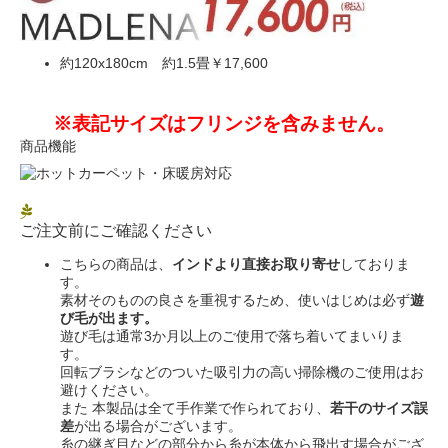
約120x180cm 約1.5畳
￥17,600
※表記サイズはフリンジを含みません。
商品機能
ご注文前にご確認ください
こちらの商品は、
インドより直接お取り寄せ
しておりま
す。
素材そのものの良さを重視するため、使いはじめは必ず
遊
び毛が出ます。
遊び毛は通常3か月以上のご使用で落ち着いてまいりま
す。
回転ブラシなどのついた吸引力の高い掃除機のご使用はお
避けください。
また 本製品は全て手作業で作られており、
若干のサイズ誤
差
が出る場合がございます。
糸の継ぎ目などの部分から糸が本体から飛出す場合がござ