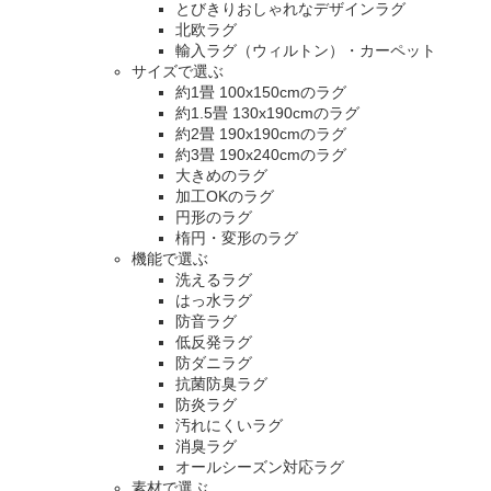
とびきりおしゃれなデザインラグ
北欧ラグ
輸入ラグ（ウィルトン）・カーペット
サイズで選ぶ
約1畳 100x150cmのラグ
約1.5畳 130x190cmのラグ
約2畳 190x190cmのラグ
約3畳 190x240cmのラグ
大きめのラグ
加工OKのラグ
円形のラグ
楕円・変形のラグ
機能で選ぶ
洗えるラグ
はっ水ラグ
防音ラグ
低反発ラグ
防ダニラグ
抗菌防臭ラグ
防炎ラグ
汚れにくいラグ
消臭ラグ
オールシーズン対応ラグ
素材で選ぶ