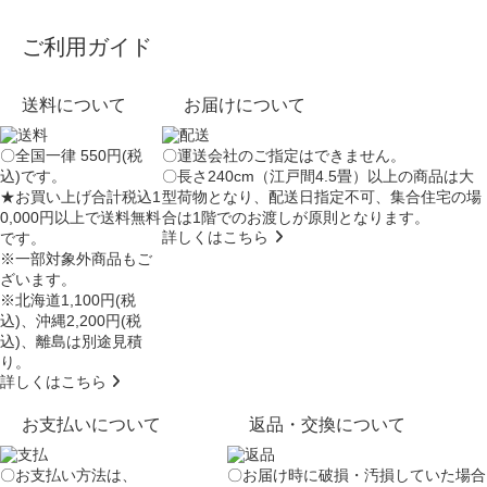
ご利用ガイド
送料について
お届けについて
〇全国一律 550円(税
〇運送会社のご指定はできません。
込)です。
〇長さ240cm（江戸間4.5畳）以上の商品は大
★お買い上げ合計税込1
型荷物となり、
配送日指定不可
、集合住宅の場
0,000円以上で送料無料
合は
1階でのお渡し
が原則となります。
詳しくはこちら
です。
※一部対象外商品もご
ざいます。
※北海道1,100円(税
込)、沖縄2,200円(税
込)、離島は別途見積
り。
詳しくはこちら
お支払いについて
返品・交換について
〇お支払い方法は、
〇お届け時に破損・汚損していた場合