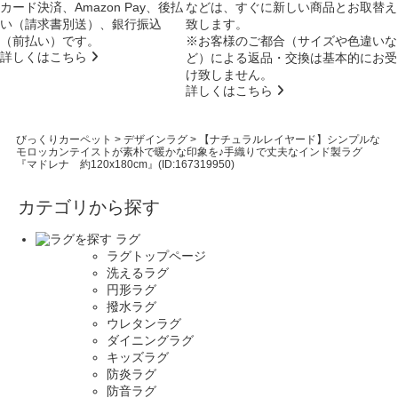
カード決済、Amazon Pay、後払
などは、すぐに新しい商品とお取替え
い（請求書別送）、銀行振込
致します。
（前払い）です。
※お客様のご都合（サイズや色違いな
詳しくはこちら
ど）による返品・交換は基本的にお受
け致しません。
詳しくはこちら
びっくりカーペット
>
デザインラグ
>
【ナチュラルレイヤード】シンプルな
モロッカンテイストが素朴で暖かな印象を♪手織りで丈夫なインド製ラグ
『マドレナ 約120x180cm』(ID:167319950)
カテゴリから探す
ラグ
ラグトップページ
洗えるラグ
円形ラグ
撥水ラグ
ウレタンラグ
ダイニングラグ
キッズラグ
防炎ラグ
防音ラグ