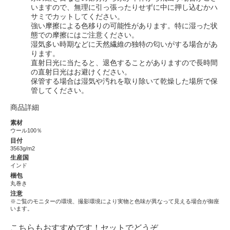
いますので、無理に引っ張ったりせずに中に押し込むかハ
サミでカットしてください。
強い摩擦による色移りの可能性があります。特に湿った状
態での摩擦にはご注意ください。
湿気多い時期などに天然繊維の独特の匂いがする場合があ
ります。
直射日光に当たると、退色することがありますので長時間
の直射日光はお避けください。
保管する場合は湿気や汚れを取り除いて乾燥した場所で保
管してください。
商品詳細
素材
ウール100％
目付
3563g/m2
生産国
インド
梱包
丸巻き
注意
※ご覧のモニターの環境、撮影環境により実物と色味が異なって見える場合が御座
います。
こちらもおすすめです！セットでどうぞ