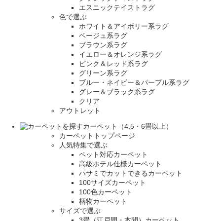
エスニックテイストラグ
色で選ぶ
ホワイト＆アイボリー系ラグ
ベージュ系ラグ
ブラウン系ラグ
イエロー＆オレンジ系ラグ
ピンク＆レッド系ラグ
グリーン系ラグ
ブルー・ネイビー＆パープル系ラグ
グレー＆ブラック系ラグ
クリア
アウトレット
カーペット（4.5・6畳以上）
カーペットトップページ
人気特集で選ぶ
ペット対応カーペット
高級ホテル仕様カーペット
ハサミでカットできるカーペット
100サイズカーペット
100色カーペット
柄物カーペット
サイズで選ぶ
3畳（江戸間・本間）カーペット