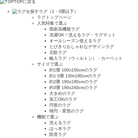
TOPに戻る
ラグ（2・3畳以下）
ラグトップページ
人気特集で選ぶ
国産高機能ラグ
洗濯OK！洗えるラグ・ラグマット
オールシーズン使えるラグ
とびきりおしゃれなデザインラグ
北欧ラグ
輸入ラグ（ウィルトン）・カーペット
サイズで選ぶ
約1畳 100x150cmのラグ
約1.5畳 130x190cmのラグ
約2畳 190x190cmのラグ
約3畳 190x240cmのラグ
大きめのラグ
加工OKのラグ
円形のラグ
楕円・変形のラグ
機能で選ぶ
洗えるラグ
はっ水ラグ
防音ラグ