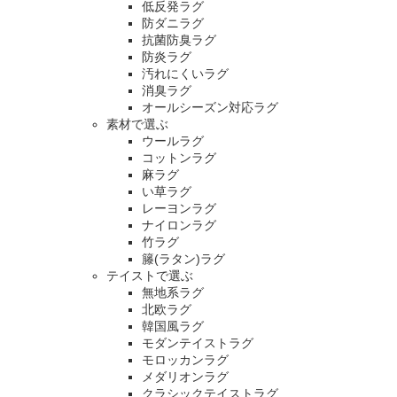
低反発ラグ
防ダニラグ
抗菌防臭ラグ
防炎ラグ
汚れにくいラグ
消臭ラグ
オールシーズン対応ラグ
素材で選ぶ
ウールラグ
コットンラグ
麻ラグ
い草ラグ
レーヨンラグ
ナイロンラグ
竹ラグ
籐(ラタン)ラグ
テイストで選ぶ
無地系ラグ
北欧ラグ
韓国風ラグ
モダンテイストラグ
モロッカンラグ
メダリオンラグ
クラシックテイストラグ