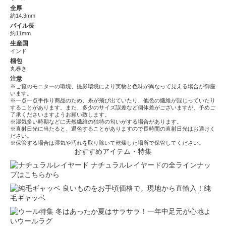
全厚
約14.3mm
パイル長
約11mm
生産国
インド
梱包
丸巻き
注意
※ご覧のモニターの環境、撮影環境により実物と色味が異なって見える場合が御座
います。
※一点一点手作り商品のため、糸が飛び出ていたり、他色の繊維が混じっていたり
することがあります。また、多少のサイズ誤差など個体差がございますが、予めご
了承くださいますようお願い致します。
※湿気多い時期などに天然繊維の独特の匂いがする場合があります。
※直射日光に当たると、退色することがありますので長時間の直射日光はお避けく
ださい。
※保管する場合は湿気や汚れを取り除いて乾燥した場所で保管してください。
おすすめアイテム・特集
ナチュラルレイヤードの全ラインナッ
プはこちらから
良いものをお手頃価格で。現地から直輸入！純
毛ギャッベ
冬はあったか夏はサラサラ！一年中足元が心地よ
いウールラグ