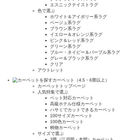
エスニックテイストラグ
色で選ぶ
ホワイト＆アイボリー系ラグ
ベージュ系ラグ
ブラウン系ラグ
イエロー＆オレンジ系ラグ
ピンク＆レッド系ラグ
グリーン系ラグ
ブルー・ネイビー＆パープル系ラグ
グレー＆ブラック系ラグ
クリア
アウトレット
カーペット（4.5・6畳以上）
カーペットトップページ
人気特集で選ぶ
ペット対応カーペット
高級ホテル仕様カーペット
ハサミでカットできるカーペット
100サイズカーペット
100色カーペット
柄物カーペット
サイズで選ぶ
3畳（江戸間・本間）カーペット