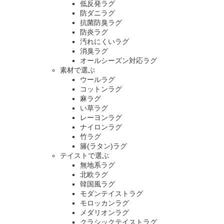
低反発ラグ
防ダニラグ
抗菌防臭ラグ
防炎ラグ
汚れにくいラグ
消臭ラグ
オールシーズン対応ラグ
素材で選ぶ
ウールラグ
コットンラグ
麻ラグ
い草ラグ
レーヨンラグ
ナイロンラグ
竹ラグ
籐(ラタン)ラグ
テイストで選ぶ
無地系ラグ
北欧ラグ
韓国風ラグ
モダンテイストラグ
モロッカンラグ
メダリオンラグ
クラシックテイストラグ