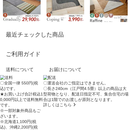
最近チェックした商品
ご利用ガイド
送料について
お届けについて
〇全国一律 550円(税
〇運送会社のご指定はできません。
込)です。
〇長さ240cm（江戸間4.5畳）以上の商品は大
★お買い上げ合計税込1
型荷物となり、
配送日指定不可
、集合住宅の場
0,000円以上で送料無料
合は
1階でのお渡し
が原則となります。
詳しくはこちら
です。
※一部対象外商品もご
ざいます。
※北海道1,100円(税
込)、沖縄2,200円(税