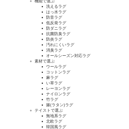
機能で選ぶ
洗えるラグ
はっ水ラグ
防音ラグ
低反発ラグ
防ダニラグ
抗菌防臭ラグ
防炎ラグ
汚れにくいラグ
消臭ラグ
オールシーズン対応ラグ
素材で選ぶ
ウールラグ
コットンラグ
麻ラグ
い草ラグ
レーヨンラグ
ナイロンラグ
竹ラグ
籐(ラタン)ラグ
テイストで選ぶ
無地系ラグ
北欧ラグ
韓国風ラグ