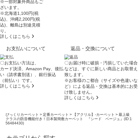
※一部対象外商品もご
ざいます。
※北海道1,100円(税
込)、沖縄2,200円(税
込)、離島は別途見積
り。
詳しくはこちら
お支払いについて
返品・交換について
〇お支払い方法は、
〇お届け時に破損・汚損していた場合
カード決済、Amazon Pay、後払
などは、すぐに新しい商品とお取替え
い（請求書別送）、銀行振込
致します。
（前払い）です。
※お客様のご都合（サイズや色違いな
詳しくはこちら
ど）による返品・交換は基本的にお受
け致しません。
詳しくはこちら
びっくりカーペット
>
定番カーペット
>
【アクリル】-カーペット
>
最上級
クラスの防音機能付き！日本製簡敷カーペット 『シード ベージュ』(ID:1
56484430)