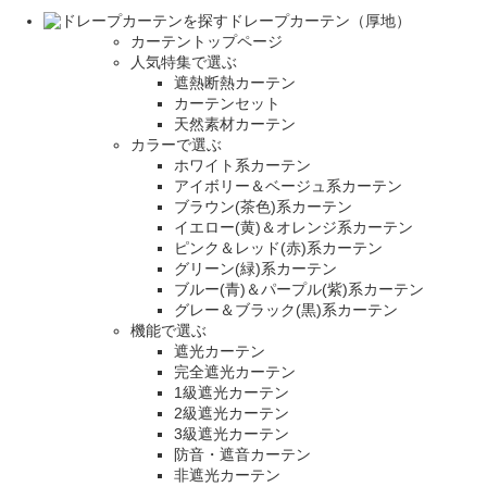
ドレープカーテン（厚地）
カーテントップページ
人気特集で選ぶ
遮熱断熱カーテン
カーテンセット
天然素材カーテン
カラーで選ぶ
ホワイト系カーテン
アイボリー＆ベージュ系カーテン
ブラウン(茶色)系カーテン
イエロー(黄)＆オレンジ系カーテン
ピンク＆レッド(赤)系カーテン
グリーン(緑)系カーテン
ブルー(青)＆パープル(紫)系カーテン
グレー＆ブラック(黒)系カーテン
機能で選ぶ
遮光カーテン
完全遮光カーテン
1級遮光カーテン
2級遮光カーテン
3級遮光カーテン
防音・遮音カーテン
非遮光カーテン