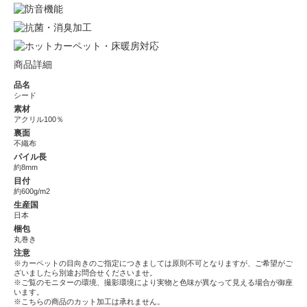
商品詳細
品名
シード
素材
アクリル100％
裏面
不織布
パイル長
約8mm
目付
約600g/m2
生産国
日本
梱包
丸巻き
注意
※カーペットの目向きのご指定につきましては原則不可となりますが、ご希望がご
ざいましたら別途お問合せくださいませ。
※ご覧のモニターの環境、撮影環境により実物と色味が異なって見える場合が御座
います。
※こちらの商品のカット加工は承れません。