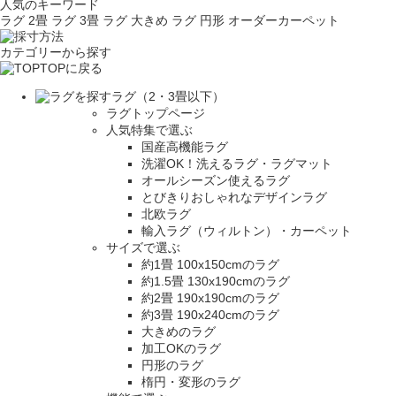
人気のキーワード
ラグ 2畳
ラグ 3畳
ラグ 大きめ
ラグ 円形
オーダーカーペット
カテゴリーから探す
TOPに戻る
ラグ（2・3畳以下）
ラグトップページ
人気特集で選ぶ
国産高機能ラグ
洗濯OK！洗えるラグ・ラグマット
オールシーズン使えるラグ
とびきりおしゃれなデザインラグ
北欧ラグ
輸入ラグ（ウィルトン）・カーペット
サイズで選ぶ
約1畳 100x150cmのラグ
約1.5畳 130x190cmのラグ
約2畳 190x190cmのラグ
約3畳 190x240cmのラグ
大きめのラグ
加工OKのラグ
円形のラグ
楕円・変形のラグ