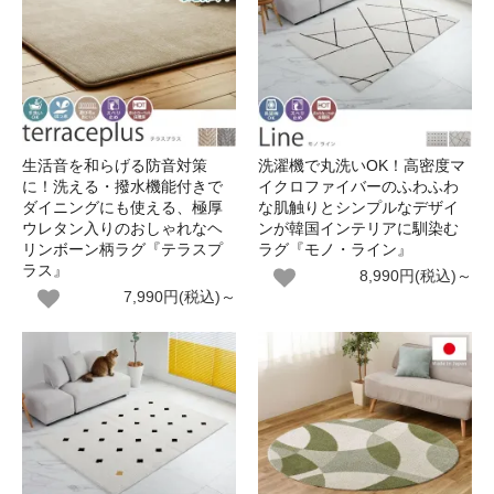
生活音を和らげる防音対策
洗濯機で丸洗いOK！高密度マ
に！洗える・撥水機能付きで
イクロファイバーのふわふわ
ダイニングにも使える、極厚
な肌触りとシンプルなデザイ
ウレタン入りのおしゃれなヘ
ンが韓国インテリアに馴染む
リンボーン柄ラグ『テラスプ
ラグ『モノ・ライン』
ラス』
8,990円(税込)～
7,990円(税込)～