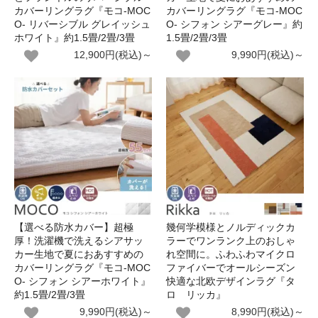
カバーリングラグ『モコ-MOC
カバーリングラグ『モコ-MOC
O- リバーシブル グレイッシュ
O- シフォン シアーグレー』約
ホワイト』約1.5畳/2畳/3畳
1.5畳/2畳/3畳
12,900円(税込)～
9,990円(税込)～
【選べる防水カバー】超極
幾何学模様とノルディックカ
厚！洗濯機で洗えるシアサッ
ラーでワンランク上のおしゃ
カー生地で夏におあすすめの
れ空間に。ふわふわマイクロ
カバーリングラグ『モコ-MOC
ファイバーでオールシーズン
O- シフォン シアーホワイト』
快適な北欧デザインラグ『タ
約1.5畳/2畳/3畳
ロ リッカ』
9,990円(税込)～
8,990円(税込)～