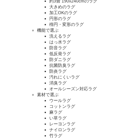
約3畳 190x240cmのラグ
大きめのラグ
加工OKのラグ
円形のラグ
楕円・変形のラグ
機能で選ぶ
洗えるラグ
はっ水ラグ
防音ラグ
低反発ラグ
防ダニラグ
抗菌防臭ラグ
防炎ラグ
汚れにくいラグ
消臭ラグ
オールシーズン対応ラグ
素材で選ぶ
ウールラグ
コットンラグ
麻ラグ
い草ラグ
レーヨンラグ
ナイロンラグ
竹ラグ