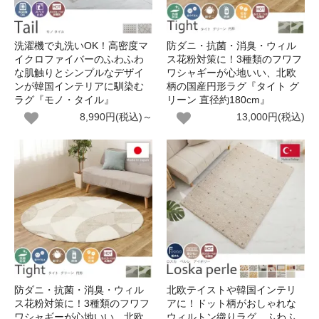
洗濯機で丸洗いOK！高密度マ
防ダニ・抗菌・消臭・ウィル
イクロファイバーのふわふわ
ス花粉対策に！3種類のフワフ
な肌触りとシンプルなデザイ
ワシャギーが心地いい、北欧
ンが韓国インテリアに馴染む
柄の国産円形ラグ『タイト グ
ラグ『モノ・タイル』
リーン 直径約180cm』
8,990円(税込)～
13,000円(税込)
防ダニ・抗菌・消臭・ウィル
北欧テイストや韓国インテリ
ス花粉対策に！3種類のフワフ
アに！ドット柄がおしゃれな
ワシャギーが心地いい、北欧
ウィルトン織りラグ。ふわふ