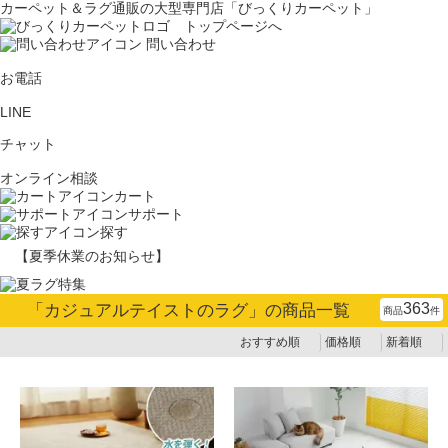
カーペット＆ラグ通販の大型専門店「びっくりカーペット」
問い合わせ
お電話
LINE
チャット
オンライン相談
カート
サポート
探す
【夏季休業のお知らせ】
363
「
カジュアルテイストのラグ
」の商品一覧
商品
件
おすすめ順
価格順
新着順