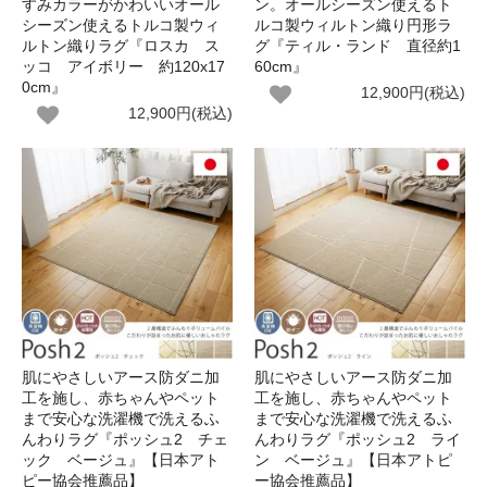
すみカラーがかわいいオール
ン。オールシーズン使えるト
シーズン使えるトルコ製ウィ
ルコ製ウィルトン織り円形ラ
ルトン織りラグ『ロスカ ス
グ『ティル・ランド 直径約1
ッコ アイボリー 約120x17
60cm』
0cm』
12,900円(税込)
12,900円(税込)
肌にやさしいアース防ダニ加
肌にやさしいアース防ダニ加
工を施し、赤ちゃんやペット
工を施し、赤ちゃんやペット
まで安心な洗濯機で洗えるふ
まで安心な洗濯機で洗えるふ
んわりラグ『ポッシュ2 チェ
んわりラグ『ポッシュ2 ライ
ック ベージュ』【日本アト
ン ベージュ』【日本アトピ
ピー協会推薦品】
ー協会推薦品】