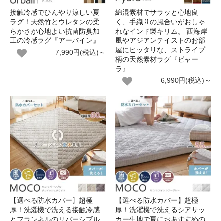
接触冷感でひんやり涼しい夏
綿混素材でサラッと心地良
ラグ！天然竹とウレタンの柔
く、手織りの風合いがおしゃ
らかさが心地よい抗菌防臭加
れなインド製キリム。 西海岸
工の冷感ラグ『アーバイン』
風やアジアンテイストのお部
屋にピッタリな、ストライプ
7,990円(税込)～
柄の天然素材ラグ『ピャー
ラ』
6,990円(税込)～
【選べる防水カバー】超極
【選べる防水カバー】超極
厚！洗濯機で洗える接触冷感
厚！洗濯機で洗えるシアサッ
とフランネルのリバーシブル
カー生地で夏におあすすめの