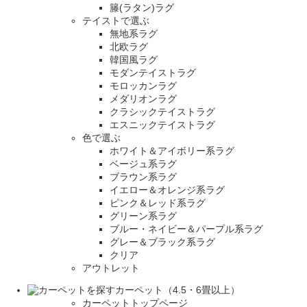
籐(ラタン)ラグ
テイストで選ぶ
無地系ラグ
北欧ラグ
韓国風ラグ
モダンテイストラグ
モロッカンラグ
メダリオンラグ
クラシックテイストラグ
エスニックテイストラグ
色で選ぶ
ホワイト＆アイボリー系ラグ
ベージュ系ラグ
ブラウン系ラグ
イエロー＆オレンジ系ラグ
ピンク＆レッド系ラグ
グリーン系ラグ
ブルー・ネイビー＆パープル系ラグ
グレー＆ブラック系ラグ
クリア
アウトレット
カーペット（4.5・6畳以上）
カーペットトップページ