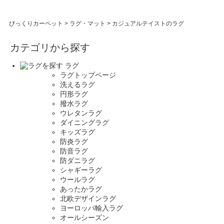
びっくりカーペット
>
ラグ・マット
>
カジュアルテイストのラグ
カテゴリから探す
ラグ
ラグトップページ
洗えるラグ
円形ラグ
撥水ラグ
ウレタンラグ
ダイニングラグ
キッズラグ
防炎ラグ
防音ラグ
防ダニラグ
シャギーラグ
ウールラグ
あったかラグ
北欧デザインラグ
ヨーロッパ輸入ラグ
オールシーズン