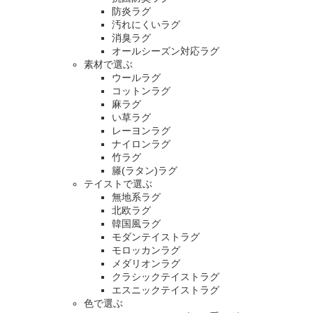
防炎ラグ
汚れにくいラグ
消臭ラグ
オールシーズン対応ラグ
素材で選ぶ
ウールラグ
コットンラグ
麻ラグ
い草ラグ
レーヨンラグ
ナイロンラグ
竹ラグ
籐(ラタン)ラグ
テイストで選ぶ
無地系ラグ
北欧ラグ
韓国風ラグ
モダンテイストラグ
モロッカンラグ
メダリオンラグ
クラシックテイストラグ
エスニックテイストラグ
色で選ぶ