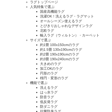
ラグトップページ
人気特集で選ぶ
国産高機能ラグ
洗濯OK！洗えるラグ・ラグマット
オールシーズン使えるラグ
とびきりおしゃれなデザインラグ
北欧ラグ
輸入ラグ（ウィルトン）・カーペット
サイズで選ぶ
約1畳 100x150cmのラグ
約1.5畳 130x190cmのラグ
約2畳 190x190cmのラグ
約3畳 190x240cmのラグ
大きめのラグ
加工OKのラグ
円形のラグ
楕円・変形のラグ
機能で選ぶ
洗えるラグ
はっ水ラグ
防音ラグ
低反発ラグ
防ダニラグ
抗菌防臭ラグ