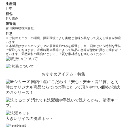
生産国
日本
梱包
折り畳み
製造元
吉田房織物株式会社
注意
※ご覧のモニターの環境、撮影環境により実物と色味が異なって見える場合が御座
います
※本製品はサマルカンダリアの最高級綿のみを厳選し、単一混綿という特別な手法
で採取しております。収穫時期や季節によって製品の色味が微妙に異なる場合がご
ざいます。天然素材の風合いとして、上質な素材感をお楽しみください。
おすすめアイテム・特集
国内生産にこだわり「安心・安全・高品質」と同
時にオリジナル商品ならではの手にとって頂きやすい価格が魅力
の匠シリーズ！
汚れても洗濯機や手洗いで洗えるから、清潔キー
プ。
大きいサイズの洗濯ネット