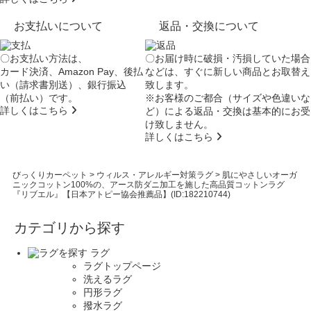
お支払いについて
返品・交換について
〇お支払い方法は、
〇お届け時に破損・汚損していた場合
カード決済、Amazon Pay、後払
などは、すぐに新しい商品とお取替え
い（請求書別送）、銀行振込
致します。
（前払い）です。
※お客様のご都合（サイズや色違いな
詳しくはこちら
ど）による返品・交換は基本的にお受
け致しません。
詳しくはこちら
びっくりカーペット
>
ウィルス・アレルギー対策ラグ
>
肌にやさしいオーガ
ニックコットン100%の、アース防ダニ加工を施した高品質コットンラグ
『リブエル』【日本アトピー協会推薦品】(ID:182210744)
カテゴリから探す
ラグ
ラグトップページ
洗えるラグ
円形ラグ
撥水ラグ