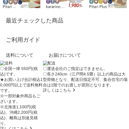
最近チェックした商品
ご利用ガイド
送料について
お届けについて
〇全国一律 550円(税
〇運送会社のご指定はできません。
込)です。
〇長さ240cm（江戸間4.5畳）以上の商品は大
★お買い上げ合計税込1
型荷物となり、
配送日指定不可
、集合住宅の場
0,000円以上で送料無料
合は
1階でのお渡し
が原則となります。
詳しくはこちら
です。
※一部対象外商品もご
ざいます。
※北海道1,100円(税
込)、沖縄2,200円(税
込)、離島は別途見積
り。
詳しくはこちら