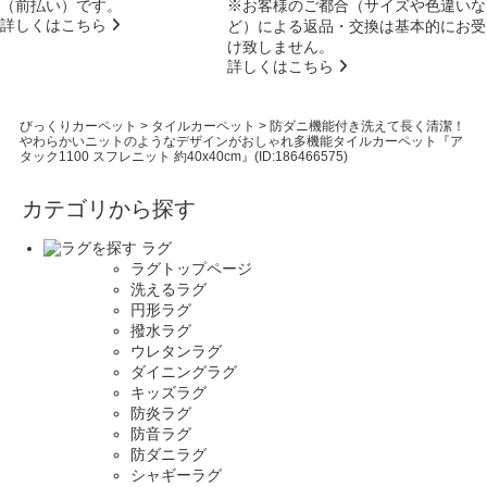
（前払い）です。
※お客様のご都合（サイズや色違いな
詳しくはこちら
ど）による返品・交換は基本的にお受
け致しません。
詳しくはこちら
びっくりカーペット
>
タイルカーペット
>
防ダニ機能付き洗えて長く清潔！
やわらかいニットのようなデザインがおしゃれ多機能タイルカーペット『ア
タック1100 スフレニット 約40x40cm』(ID:186466575)
カテゴリから探す
ラグ
ラグトップページ
洗えるラグ
円形ラグ
撥水ラグ
ウレタンラグ
ダイニングラグ
キッズラグ
防炎ラグ
防音ラグ
防ダニラグ
シャギーラグ