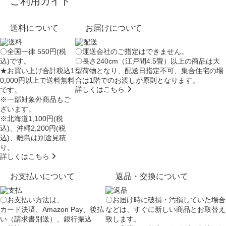
ご利用ガイド
送料について
お届けについて
〇全国一律 550円(税
〇運送会社のご指定はできません。
込)です。
〇長さ240cm（江戸間4.5畳）以上の商品は大
★お買い上げ合計税込1
型荷物となり、
配送日指定不可
、集合住宅の場
0,000円以上で送料無料
合は
1階でのお渡し
が原則となります。
詳しくはこちら
です。
※一部対象外商品もご
ざいます。
※北海道1,100円(税
込)、沖縄2,200円(税
込)、離島は別途見積
り。
詳しくはこちら
お支払いについて
返品・交換について
〇お支払い方法は、
〇お届け時に破損・汚損していた場合
カード決済、Amazon Pay、後払
などは、すぐに新しい商品とお取替え
い（請求書別送）、銀行振込
致します。