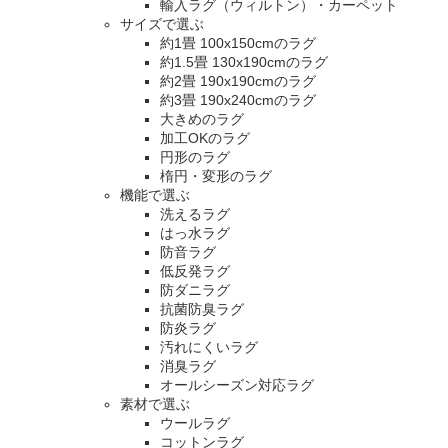
輸入ラグ（ウィルトン）・カーペット
サイズで選ぶ
約1畳 100x150cmのラグ
約1.5畳 130x190cmのラグ
約2畳 190x190cmのラグ
約3畳 190x240cmのラグ
大きめのラグ
加工OKのラグ
円形のラグ
楕円・変形のラグ
機能で選ぶ
洗えるラグ
はっ水ラグ
防音ラグ
低反発ラグ
防ダニラグ
抗菌防臭ラグ
防炎ラグ
汚れにくいラグ
消臭ラグ
オールシーズン対応ラグ
素材で選ぶ
ウールラグ
コットンラグ