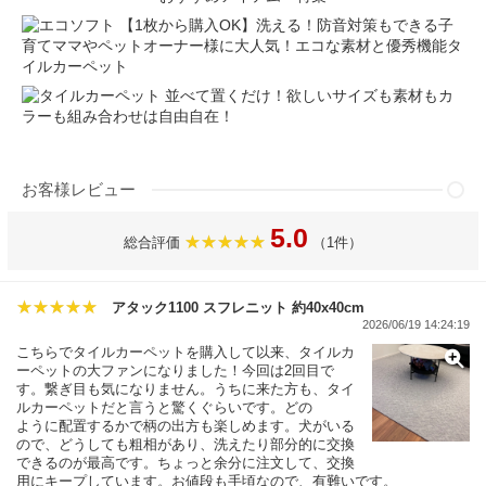
【1枚から購入OK】洗える！防音対策もできる子
育てママやペットオーナー様に大人気！エコな素材と優秀機能タ
イルカーペット
並べて置くだけ！欲しいサイズも素材もカ
ラーも組み合わせは自由自在！
お客様レビュー
5.0
総合評価
（1件）
アタック1100 スフレニット 約40x40cm
2026/06/19 14:24:19
こちらでタイルカーペットを購入して以来、タイルカ
ーペットの大ファンになりました！今回は2回目で
す。繋ぎ目も気になりません。うちに来た方も、タイ
ルカーペットだと言うと驚くぐらいです。どの
ように配置するかで柄の出方も楽しめます。犬がいる
ので、どうしても粗相があり、洗えたり部分的に交換
できるのが最高です。ちょっと余分に注文して、交換
用にキープしています。お値段も手頃なので、有難いです。