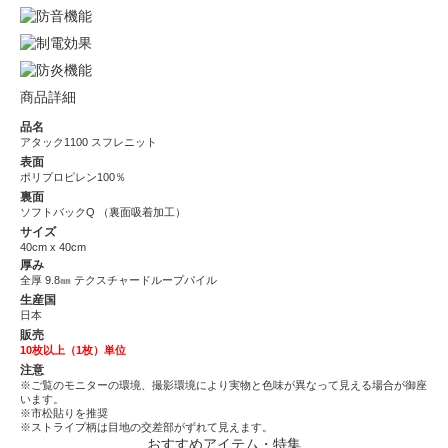
商品詳細
品名
アタック1100 スフレニット
表面
ポリプロピレン100％
裏面
ソフトバックQ （裏面吸着加工）
サイズ
40cm x 40cm
厚み
全厚 9.8㎜ テクスチャードループパイル
生産国
日本
販売
10枚以上（1枚）単位
注意
※ご覧のモニターの環境、撮影環境により実物と色味が異なって見える場合が御座
います。
※市松貼りを推奨
※ストライプ柄は目地の交差部がずれて見えます。
おすすめアイテム・特集