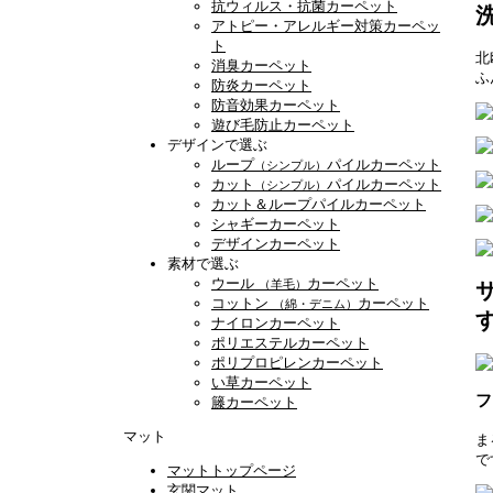
抗ウィルス・抗菌カーペット
アトピー・アレルギー対策カーペッ
ト
北
消臭カーペット
ふ
防炎カーペット
防音効果カーペット
遊び毛防止カーペット
デザインで選ぶ
ループ
パイルカーペット
（シンプル）
カット
パイルカーペット
（シンプル）
カット＆ループパイルカーペット
シャギーカーペット
デザインカーペット
素材で選ぶ
ウール
カーペット
（羊毛）
コットン
カーペット
（綿・デニム）
ナイロンカーペット
ポリエステルカーペット
ポリプロピレンカーペット
い草カーペット
フ
籐カーペット
マット
ま
で
マットトップページ
玄関マット