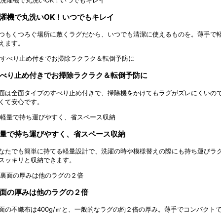
濯機で丸洗いOK！いつでもキレイ
つもくつろぐ場所に敷くラグだから、いつでも清潔に使えるものを。薄手で
えます。
べり止め付きでお掃除ラクラク＆転倒予防に
面は全面タイプのすべり止め付きで、掃除機をかけてもラグがズレにくいの
くて安心です。
量で持ち運びやすく、省スペース収納
なたでも簡単に持てる軽量設計で、洗濯の時や模様替えの際にも持ち運びラ
スッキリと収納できます。
面の厚みは他のラグの２倍
面の不織布は400g/㎡と、一般的なラグの約２倍の厚み。薄手でコンパク