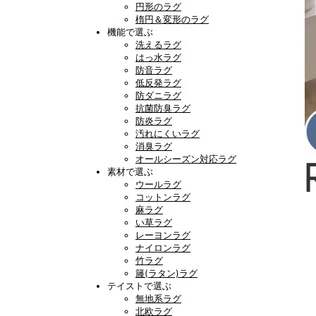
円形のラグ
楕円＆変形のラグ
機能で選ぶ
洗えるラグ
はっ水ラグ
防音ラグ
低反発ラグ
防ダニラグ
抗菌防臭ラグ
防炎ラグ
汚れにくいラグ
消臭ラグ
オールシーズン対応ラグ
素材で選ぶ
ウールラグ
コットンラグ
麻ラグ
い草ラグ
レーヨンラグ
ナイロンラグ
竹ラグ
籐(ラタン)ラグ
テイストで選ぶ
無地系ラグ
北欧ラグ