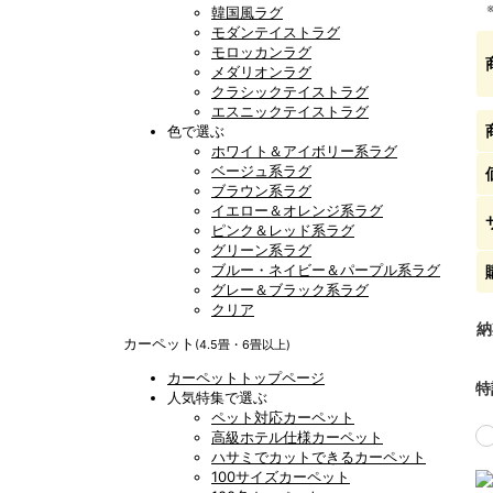
韓国風ラグ
モダンテイストラグ
モロッカンラグ
メダリオンラグ
クラシックテイストラグ
エスニックテイストラグ
色で選ぶ
ホワイト＆アイボリー系ラグ
ベージュ系ラグ
ブラウン系ラグ
イエロー＆オレンジ系ラグ
ピンク＆レッド系ラグ
グリーン系ラグ
ブルー・ネイビー＆パープル系ラグ
グレー＆ブラック系ラグ
クリア
納
カーペット
(4.5畳・6畳以上)
カーペットトップページ
特
人気特集で選ぶ
ペット対応カーペット
高級ホテル仕様カーペット
ハサミでカットできるカーペット
100サイズカーペット