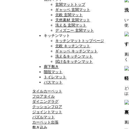
玄関マットトップ
ギャッベ 玄関マット
洗
北欧 玄関マット
天然素材 玄関マット
い
洗える 玄関マット
使
ディズニー 玄関マット
キッチンマット
キッチンマットトップページ
す
北欧 キッチンマット
ギャッベ キッチンマット
裏
洗えるキッチンマット
く
拭けるキッチンマット
廊下敷き
階段マット
トイレマット
軽
バスマット
ど
タイルカーペット
は
フロアタイル
ダイニングラグ
クッションフロア
ジョイントマット
裏
パズルマット
カーペット出張
裏
敷き込み