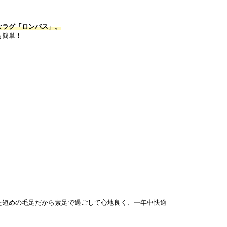
なラグ「ロンバス」。
も簡単！
た短めの毛足だから素足で過ごして心地良く、一年中快適