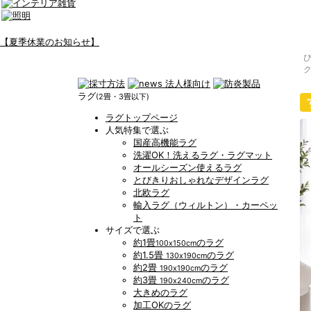
【夏季休業のお知らせ】
ラグ
(2畳・3畳以下)
ラグトップページ
人気特集で選ぶ
国産高機能ラグ
洗濯OK！洗えるラグ・ラグマット
オールシーズン使えるラグ
とびきりおしゃれなデザインラグ
北欧ラグ
輸入ラグ（ウィルトン）・カーペッ
ト
サイズで選ぶ
約1畳
のラグ
100x150cm
約1.5畳
のラグ
130x190cm
約2畳
のラグ
190x190cm
約3畳
のラグ
190x240cm
大きめのラグ
加工OKのラグ