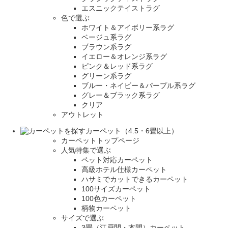
エスニックテイストラグ
色で選ぶ
ホワイト＆アイボリー系ラグ
ベージュ系ラグ
ブラウン系ラグ
イエロー＆オレンジ系ラグ
ピンク＆レッド系ラグ
グリーン系ラグ
ブルー・ネイビー＆パープル系ラグ
グレー＆ブラック系ラグ
クリア
アウトレット
カーペット（4.5・6畳以上）
カーペットトップページ
人気特集で選ぶ
ペット対応カーペット
高級ホテル仕様カーペット
ハサミでカットできるカーペット
100サイズカーペット
100色カーペット
柄物カーペット
サイズで選ぶ
3畳（江戸間・本間）カーペット