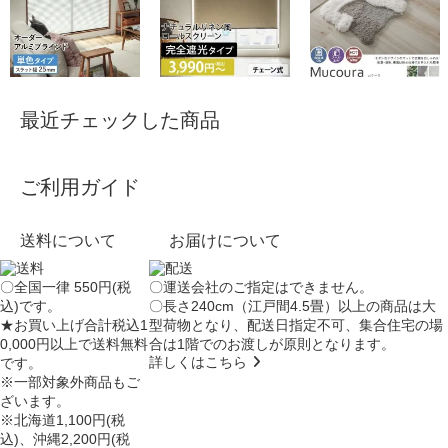
最近チェックした商品
ご利用ガイド
送料について
お届けについて
〇全国一律 550円(税
〇運送会社のご指定はできません。
込)です。
〇長さ240cm（江戸間4.5畳）以上の商品は大
★お買い上げ合計税込1
型荷物となり、
配送日指定不可
、集合住宅の場
0,000円以上で送料無料
合は
1階でのお渡し
が原則となります。
詳しくはこちら
です。
※一部対象外商品もご
ざいます。
※北海道1,100円(税
込)、沖縄2,200円(税