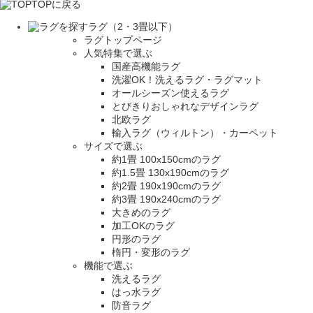
TOPに戻る
ラグ（2・3畳以下）
ラグトップページ
人気特集で選ぶ
国産高機能ラグ
洗濯OK！洗えるラグ・ラグマット
オールシーズン使えるラグ
とびきりおしゃれなデザインラグ
北欧ラグ
輸入ラグ（ウィルトン）・カーペット
サイズで選ぶ
約1畳 100x150cmのラグ
約1.5畳 130x190cmのラグ
約2畳 190x190cmのラグ
約3畳 190x240cmのラグ
大きめのラグ
加工OKのラグ
円形のラグ
楕円・変形のラグ
機能で選ぶ
洗えるラグ
はっ水ラグ
防音ラグ