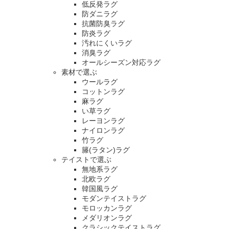
低反発ラグ
防ダニラグ
抗菌防臭ラグ
防炎ラグ
汚れにくいラグ
消臭ラグ
オールシーズン対応ラグ
素材で選ぶ
ウールラグ
コットンラグ
麻ラグ
い草ラグ
レーヨンラグ
ナイロンラグ
竹ラグ
籐(ラタン)ラグ
テイストで選ぶ
無地系ラグ
北欧ラグ
韓国風ラグ
モダンテイストラグ
モロッカンラグ
メダリオンラグ
クラシックテイストラグ