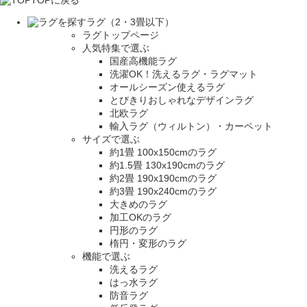
TOPに戻る
ラグ（2・3畳以下）
ラグトップページ
人気特集で選ぶ
国産高機能ラグ
洗濯OK！洗えるラグ・ラグマット
オールシーズン使えるラグ
とびきりおしゃれなデザインラグ
北欧ラグ
輸入ラグ（ウィルトン）・カーペット
サイズで選ぶ
約1畳 100x150cmのラグ
約1.5畳 130x190cmのラグ
約2畳 190x190cmのラグ
約3畳 190x240cmのラグ
大きめのラグ
加工OKのラグ
円形のラグ
楕円・変形のラグ
機能で選ぶ
洗えるラグ
はっ水ラグ
防音ラグ