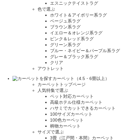
エスニックテイストラグ
色で選ぶ
ホワイト＆アイボリー系ラグ
ベージュ系ラグ
ブラウン系ラグ
イエロー＆オレンジ系ラグ
ピンク＆レッド系ラグ
グリーン系ラグ
ブルー・ネイビー＆パープル系ラグ
グレー＆ブラック系ラグ
クリア
アウトレット
カーペット（4.5・6畳以上）
カーペットトップページ
人気特集で選ぶ
ペット対応カーペット
高級ホテル仕様カーペット
ハサミでカットできるカーペット
100サイズカーペット
100色カーペット
柄物カーペット
サイズで選ぶ
3畳（江戸間・本間）カーペット