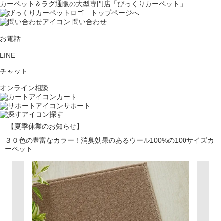
カーペット＆ラグ通販の大型専門店「びっくりカーペット」
問い合わせ
お電話
LINE
チャット
オンライン相談
カート
サポート
探す
【夏季休業のお知らせ】
３０色の豊富なカラー！消臭効果のあるウール100%の100サイズカ
ーペット