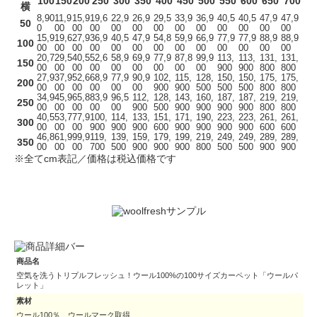
100
150
200
250
300
350
400
450
500
550
600
650
700
横
8,90
11,9
15,9
19,6
22,9
26,9
29,5
33,9
36,9
40,5
40,5
47,9
47,9
50
0
00
00
00
00
00
00
00
00
00
00
00
00
15,9
19,6
27,9
36,9
40,5
47,9
54,8
59,9
66,9
77,9
77,9
88,9
88,9
100
00
00
00
00
00
00
00
00
00
00
00
00
00
20,7
29,5
40,5
52,6
58,9
69,9
77,9
87,8
99,9
113,
113,
131,
131,
150
00
00
00
00
00
00
00
00
00
900
900
800
800
27,9
37,9
52,6
68,9
77,9
90,9
102,
115,
128,
150,
150,
175,
175,
200
00
00
00
00
00
00
900
900
500
500
500
800
800
34,9
45,9
65,8
83,9
96,5
112,
128,
143,
160,
187,
187,
219,
219,
250
00
00
00
00
00
900
500
900
900
900
900
800
800
40,5
53,7
77,9
100,
114,
133,
151,
171,
190,
223,
223,
261,
261,
300
00
00
00
900
900
900
600
900
900
900
900
600
600
46,8
61,9
99,9
119,
139,
159,
179,
199,
219,
249,
249,
289,
289,
350
00
00
00
700
500
900
900
900
800
500
500
900
900
※全てcm表記／価格は税込価格です
商品名
空気を洗うトリプルフレッシュ！ウール100%の100サイズカーペット「ウールパ
レット」
素材
ウール100％ ウールマーク取得