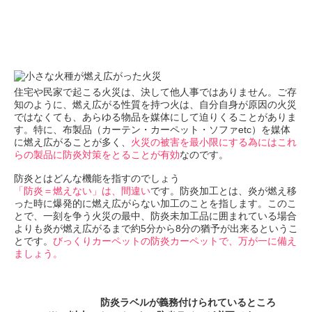
住宅や民家で起こる火災は、決して他人事ではありません。ご存
知のように、燃え広がる性質を持つ火は、自分自身が原因の火災
ではなくても、あらゆる物品を媒体にして迫りくることがありま
す。特に、布製品（カーテン・カーペット・ソファetc）を媒体
に燃え広がることが多く、
火災の被害を最小限にする為にはこれ
らの製品に防炎対策をとることが有効
なのです。
防炎とはどんな機能を指すのでしょう
「防炎＝燃えない」は、間違い
です。防炎加工とは、炎が燃え移
った時に爆発的に燃え広がらない加工のことを指します。このこ
とで、一刻を争う火災の最中、防炎未加工品に囲まれている場合
よりも炎が燃え広がるまで約5分から8分の猶予が出来るというこ
とです。
びっくりカーペットの防炎カーペットで、万が一に備え
ましょう。
防炎ラベルが義務付けられているところ