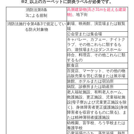
※2_以上のカーペットに防炎ラベルが必要です。
高層建築物(高さ31mを超える建築
消防法第8条
物)
、地下街
3による規制
劇場、映画館、演芸場または観覧
消防法施行令第4条3で規定してい
場
る防火対象物
公会堂または集会場
キャバレー、カフェー、ナイトク
ラブ、その他これらに類するも
の、遊技場またはダンスホール
待合、料理店、その他これらに類
するもの
飲食店
百貨店、マーケット、その他の物
品販売業を営む店舗または展示場
旅館、ホテルまたは宿泊所
病院、診療所または助産所
老人福祉施設、有料老人ホーム、
救護施設、更正施設、児童福祉施
設(母子寮および児童更正施設を除
く)、身体障害者更正援護施設(身体
障害者を収容するものに限る)、ま
たは精神薄弱者援護施設
幼稚園、盲学校、ろう学校または
養護学校
公衆浴場のうち、蒸気浴場、熱気