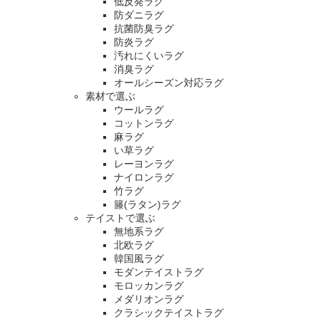
低反発ラグ
防ダニラグ
抗菌防臭ラグ
防炎ラグ
汚れにくいラグ
消臭ラグ
オールシーズン対応ラグ
素材で選ぶ
ウールラグ
コットンラグ
麻ラグ
い草ラグ
レーヨンラグ
ナイロンラグ
竹ラグ
籐(ラタン)ラグ
テイストで選ぶ
無地系ラグ
北欧ラグ
韓国風ラグ
モダンテイストラグ
モロッカンラグ
メダリオンラグ
クラシックテイストラグ