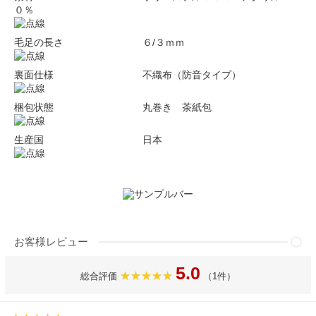
０％
毛足の長さ ６/３ｍｍ
裏面仕様 不織布（防音タイプ）
梱包状態 丸巻き 茶紙包
生産国 日本
お客様レビュー
5.0
総合評価
（1件）