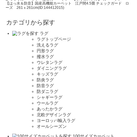
【はっ水＆防音】国産高機能カーペット 江戸間4.5畳 チェックガード ロ
ーズ 261ｘ261cm(ID:144412015)
カテゴリから探す
ラグ
ラグトップページ
洗えるラグ
円形ラグ
撥水ラグ
ウレタンラグ
ダイニングラグ
キッズラグ
防炎ラグ
防音ラグ
防ダニラグ
シャギーラグ
ウールラグ
あったかラグ
北欧デザインラグ
ヨーロッパ輸入ラグ
オールシーズン
100サイズカーペット