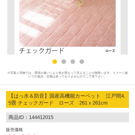
※写真と現物では、環境の違いにより色が異なって見えることが御座います。イメージ違
いでの返品・交換は承っておりませんのでご了承下さい。
【はっ水＆防音】国産高機能カーペット 江戸間4.
5畳 チェックガード ローズ 261ｘ261cm
商品ID：144412015
販売価格