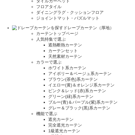
タイルカーペット
フロアタイル
ダイニングラグ・クッションフロア
ジョイントマット・パズルマット
ドレープカーテン（厚地）
カーテントップページ
人気特集で選ぶ
遮熱断熱カーテン
カーテンセット
天然素材カーテン
カラーで選ぶ
ホワイト系カーテン
アイボリー＆ベージュ系カーテン
ブラウン(茶色)系カーテン
イエロー(黄)＆オレンジ系カーテン
ピンク＆レッド(赤)系カーテン
グリーン(緑)系カーテン
ブルー(青)＆パープル(紫)系カーテン
グレー＆ブラック(黒)系カーテン
機能で選ぶ
遮光カーテン
完全遮光カーテン
1級遮光カーテン