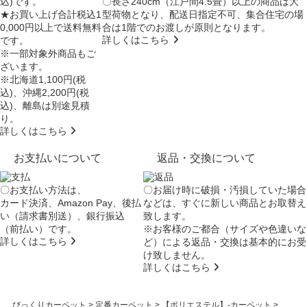
込)です。
〇長さ240cm（江戸間4.5畳）以上の商品は大
★お買い上げ合計税込1
型荷物となり、
配送日指定不可
、集合住宅の場
0,000円以上で送料無料
合は
1階でのお渡し
が原則となります。
詳しくはこちら
です。
※一部対象外商品もご
ざいます。
※北海道1,100円(税
込)、沖縄2,200円(税
込)、離島は別途見積
り。
詳しくはこちら
お支払いについて
返品・交換について
〇お支払い方法は、
〇お届け時に破損・汚損していた場合
カード決済、Amazon Pay、後払
などは、すぐに新しい商品とお取替え
い（請求書別送）、銀行振込
致します。
（前払い）です。
※お客様のご都合（サイズや色違いな
詳しくはこちら
ど）による返品・交換は基本的にお受
け致しません。
詳しくはこちら
びっくりカーペット
>
定番カーペット
>
【ポリエステル】-カーペット
>