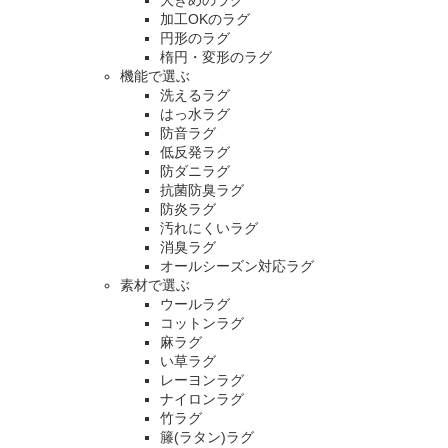
加工OKのラグ
円形のラグ
楕円・変形のラグ
機能で選ぶ
洗えるラグ
はっ水ラグ
防音ラグ
低反発ラグ
防ダニラグ
抗菌防臭ラグ
防炎ラグ
汚れにくいラグ
消臭ラグ
オールシーズン対応ラグ
素材で選ぶ
ウールラグ
コットンラグ
麻ラグ
い草ラグ
レーヨンラグ
ナイロンラグ
竹ラグ
籐(ラタン)ラグ