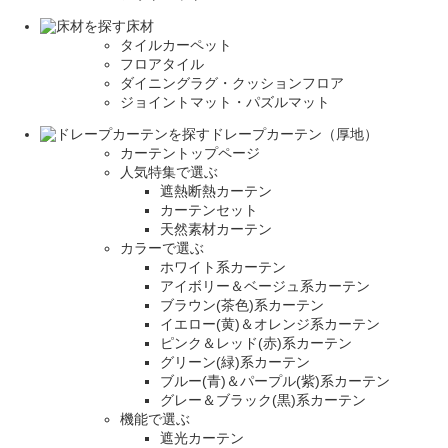
床材
タイルカーペット
フロアタイル
ダイニングラグ・クッションフロア
ジョイントマット・パズルマット
ドレープカーテン（厚地）
カーテントップページ
人気特集で選ぶ
遮熱断熱カーテン
カーテンセット
天然素材カーテン
カラーで選ぶ
ホワイト系カーテン
アイボリー＆ベージュ系カーテン
ブラウン(茶色)系カーテン
イエロー(黄)＆オレンジ系カーテン
ピンク＆レッド(赤)系カーテン
グリーン(緑)系カーテン
ブルー(青)＆パープル(紫)系カーテン
グレー＆ブラック(黒)系カーテン
機能で選ぶ
遮光カーテン