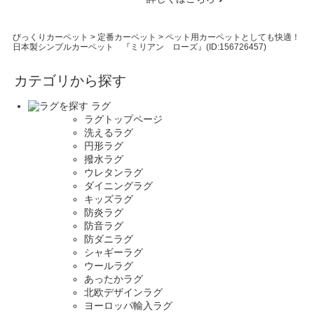
びっくりカーペット
>
定番カーペット
>
ペット用カーペットとしても快適！
日本製シンプルカーペット 『ミリアン ローズ』(ID:156726457)
カテゴリから探す
ラグ
ラグトップページ
洗えるラグ
円形ラグ
撥水ラグ
ウレタンラグ
ダイニングラグ
キッズラグ
防炎ラグ
防音ラグ
防ダニラグ
シャギーラグ
ウールラグ
あったかラグ
北欧デザインラグ
ヨーロッパ輸入ラグ