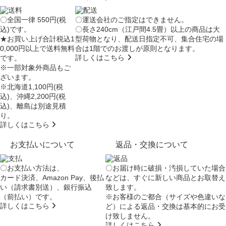
〇全国一律 550円(税
〇運送会社のご指定はできません。
込)です。
〇長さ240cm（江戸間4.5畳）以上の商品は大
★お買い上げ合計税込1
型荷物となり、
配送日指定不可
、集合住宅の場
0,000円以上で送料無料
合は
1階でのお渡し
が原則となります。
詳しくはこちら
です。
※一部対象外商品もご
ざいます。
※北海道1,100円(税
込)、沖縄2,200円(税
込)、離島は別途見積
り。
詳しくはこちら
お支払いについて
返品・交換について
〇お支払い方法は、
〇お届け時に破損・汚損していた場合
カード決済、Amazon Pay、後払
などは、すぐに新しい商品とお取替え
い（請求書別送）、銀行振込
致します。
（前払い）です。
※お客様のご都合（サイズや色違いな
詳しくはこちら
ど）による返品・交換は基本的にお受
け致しません。
詳しくはこちら