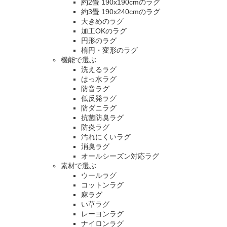
約2畳 190x190cmのラグ
約3畳 190x240cmのラグ
大きめのラグ
加工OKのラグ
円形のラグ
楕円・変形のラグ
機能で選ぶ
洗えるラグ
はっ水ラグ
防音ラグ
低反発ラグ
防ダニラグ
抗菌防臭ラグ
防炎ラグ
汚れにくいラグ
消臭ラグ
オールシーズン対応ラグ
素材で選ぶ
ウールラグ
コットンラグ
麻ラグ
い草ラグ
レーヨンラグ
ナイロンラグ