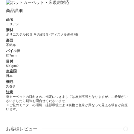
商品詳細
品名
ミリアン
素材
ポリエステル95％ その他5％ (ディスメル糸使用)
裏面
不織布
パイル長
約7mm
目付
500g/m2
生産国
日本
梱包
丸巻き
注意
※カーペットの目向きのご指定につきましては原則不可となりますが、ご希望がご
ざいましたら別途お問合せくださいませ。
※ご覧のモニターの環境、撮影環境により実物と色味が異なって見える場合が御座
います。
お客様レビュー