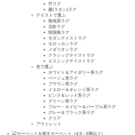
竹ラグ
籐(ラタン)ラグ
テイストで選ぶ
無地系ラグ
北欧ラグ
韓国風ラグ
モダンテイストラグ
モロッカンラグ
メダリオンラグ
クラシックテイストラグ
エスニックテイストラグ
色で選ぶ
ホワイト＆アイボリー系ラグ
ベージュ系ラグ
ブラウン系ラグ
イエロー＆オレンジ系ラグ
ピンク＆レッド系ラグ
グリーン系ラグ
ブルー・ネイビー＆パープル系ラグ
グレー＆ブラック系ラグ
クリア
アウトレット
カーペット（4.5・6畳以上）