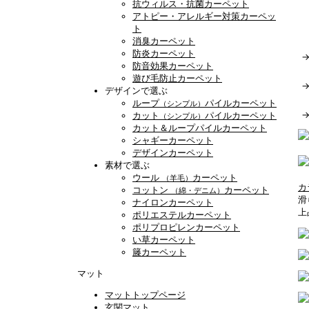
抗ウィルス・抗菌カーペット
アトピー・アレルギー対策カーペッ
ト
消臭カーペット
防炎カーペット
防音効果カーペット
遊び毛防止カーペット
デザインで選ぶ
ループ
パイルカーペット
（シンプル）
カット
パイルカーペット
（シンプル）
カット＆ループパイルカーペット
シャギーカーペット
デザインカーペット
素材で選ぶ
ウール
カーペット
（羊毛）
カ
コットン
カーペット
（綿・デニム）
滑
ナイロンカーペット
上
ポリエステルカーペット
ポリプロピレンカーペット
い草カーペット
籐カーペット
マット
マットトップページ
玄関マット