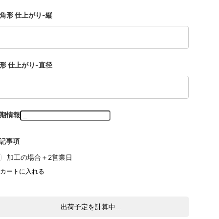
角形 仕上がり-縦
形 仕上がり-直径
期情報
記事項
加工の場合＋2営業日
出荷予定を計算中...