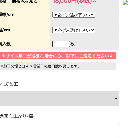
18,000円(税込)～
価格
価格表を見る
横幅/cm
縦/cm
枚
購入数
↓サイズ加工が必要な場合のみ、以下にご指定ください↓
※加工の場合は＋２営業日程度日数を要します。
イズ 加工
角形 仕上がり-幅