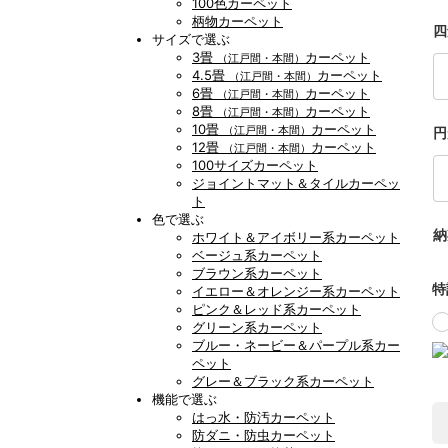
100色カーペット
柄物カーペット
四
サイズで選ぶ
3畳
カーペット
（江戸間・本間）
4.5畳
カーペット
（江戸間・本間）
6畳
カーペット
（江戸間・本間）
8畳
カーペット
（江戸間・本間）
10畳
カーペット
（江戸間・本間）
円
12畳
カーペット
（江戸間・本間）
100サイズカーペット
ジョイントマット＆タイルカーペッ
ト
色で選ぶ
納
ホワイト＆アイボリー系カーペット
ベージュ系カーペット
ブラウン系カーペット
特
イエロー＆オレンジー系カーペット
ピンク＆レッド系カーペット
グリーン系カーペット
ブルー・ネービー＆パープル系カー
ペット
グレー＆ブラック系カーペット
機能で選ぶ
はっ水・防汚カーペット
防ダニ・防虫カーペット