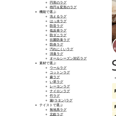
円形のラグ
楕円＆変形のラグ
機能で選ぶ
洗えるラグ
はっ水ラグ
防音ラグ
低反発ラグ
防ダニラグ
抗菌防臭ラグ
防炎ラグ
汚れにくいラグ
消臭ラグ
オールシーズン対応ラグ
素材で選ぶ
ウールラグ
コットンラグ
麻ラグ
い草ラグ
レーヨンラグ
ナイロンラグ
竹ラグ
籐(ラタン)ラグ
テイストで選ぶ
無地系ラグ
北欧ラグ