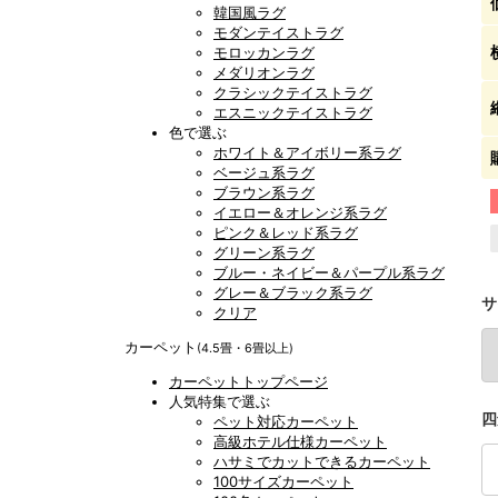
韓国風ラグ
モダンテイストラグ
モロッカンラグ
メダリオンラグ
クラシックテイストラグ
エスニックテイストラグ
色で選ぶ
ホワイト＆アイボリー系ラグ
ベージュ系ラグ
ブラウン系ラグ
イエロー＆オレンジ系ラグ
ピンク＆レッド系ラグ
グリーン系ラグ
ブルー・ネイビー＆パープル系ラグ
グレー＆ブラック系ラグ
サ
クリア
カーペット
(4.5畳・6畳以上)
カーペットトップページ
人気特集で選ぶ
四
ペット対応カーペット
高級ホテル仕様カーペット
ハサミでカットできるカーペット
100サイズカーペット