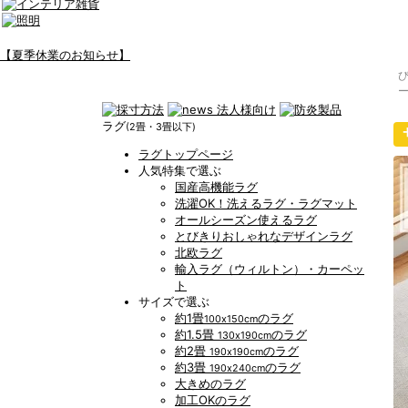
【夏季休業のお知らせ】
ラグ
(2畳・3畳以下)
ラグトップページ
人気特集で選ぶ
国産高機能ラグ
洗濯OK！洗えるラグ・ラグマット
オールシーズン使えるラグ
とびきりおしゃれなデザインラグ
北欧ラグ
輸入ラグ（ウィルトン）・カーペッ
ト
サイズで選ぶ
約1畳
のラグ
100x150cm
約1.5畳
のラグ
130x190cm
約2畳
のラグ
190x190cm
約3畳
のラグ
190x240cm
大きめのラグ
加工OKのラグ