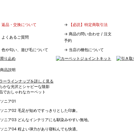
→
返品・交換について
→
【必読】特定商取引法
→
商品の問い合わせ / 注文
→
よくあるご質問
予約
→
色や匂い、遊び毛について
→
当店の梱包について
ラーラインナップを詳しく見る
らかな光沢とシャビーな陰影
品でおしゃれなカーペット
毛足が短めですっきりとした印象。
どんなインテリアにも馴染みやすい無地。
程よい弾力があり寝転んでも快適。