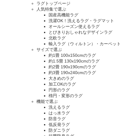
ラグトップページ
人気特集で選ぶ
国産高機能ラグ
洗濯OK！洗えるラグ・ラグマット
オールシーズン使えるラグ
とびきりおしゃれなデザインラグ
北欧ラグ
輸入ラグ（ウィルトン）・カーペット
サイズで選ぶ
約1畳 100x150cmのラグ
約1.5畳 130x190cmのラグ
約2畳 190x190cmのラグ
約3畳 190x240cmのラグ
大きめのラグ
加工OKのラグ
円形のラグ
楕円・変形のラグ
機能で選ぶ
洗えるラグ
はっ水ラグ
防音ラグ
低反発ラグ
防ダニラグ