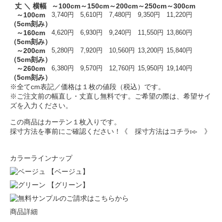
丈 ＼ 横幅
～100cm
～150cm
～200cm
～250cm
～300cm
～100cm
3,740円
5,610円
7,480円
9,350円
11,220円
（5cm刻み）
～160cm
4,620円
6,930円
9,240円
11,550円
13,860円
（5cm刻み）
～200cm
5,280円
7,920円
10,560円
13,200円
15,840円
（5cm刻み）
～260cm
6,380円
9,570円
12,760円
15,950円
19,140円
（5cm刻み）
※全てcm表記／価格は１枚の値段（税込）です。
※ご注文前の幅直し・丈直し無料です。ご希望の際は、希望サイ
ズを入力ください。
この商品はカーテン１枚入りです。
採寸方法を事前にご確認ください！
《 採寸方法はコチラ▹▹ 》
カラーラインナップ
【ベージュ】
【グリーン】
商品詳細