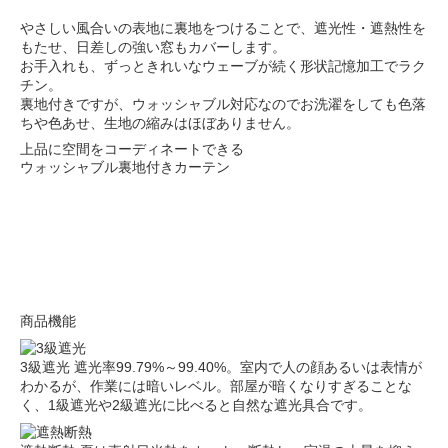
やさしい風合いの表地に裏地をつけることで、遮光性・遮熱性を
もたせ、日差しの強い窓もカバーします。
お手入れも、ずっときれいなウェーブが続く形状記憶加工でラク
チン。
裏地付きですが、ウォッシャブル対応なのでお洗濯をしても色落
ちや色あせ、生地の縮みはほぼありません。
上品に空間をコーディネートできる
ウォッシャブル裏地付きカーテン
商品機能
3級遮光
遮光率99.79%～99.40%。室内で人の顔あるいは表情が
わかるが、作業には暗いレベル。部屋が暗くなりすぎることな
く、1級遮光や2級遮光に比べると自然な遮光具合です。