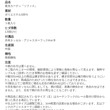
品名
遮光カーテン『ソフィス』
素材
ポリエステル100％
数量
１枚入り
ヒダ倍数
1.5倍ひだ
付属品
共布タッセル・アジャスターフックA or B
生産国
中国
梱包
簡易梱包
注意
※柄の出方は選べません。
※ご覧のモニターの環境、撮影環境により実物と色味が異なって見えます。無料サ
ンプルをご請求いただき実際のお色味を必ずご確認ください。
※幅101cm以上の商品は継ぎ部分があります。継ぎ目部分は極力柄が合うようにい
たしますが、既成品のためぴったり柄を合わせることはできません。
※2枚以上でご使用頂く場合も左右の柄合わせは行っておりません。
※共生地のタッセルに関しましても、柄の指定、表裏の柄合わせ・色合わせはでき
ません。また、左右で柄の出方が異なることもございます。
※商品名に表記されているサイズ（丈）はカーテンフックのレール取付け部分から
測った長さを表記しています。
※仕上がりサイズは縫製工程上、1cm程度の誤差がある場合がございます。丈はフ
ックのアジャスターでご調節ください。