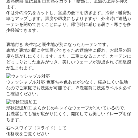
遮熱断熱
夏は直射日光熱をカット・断熱し、室温の上昇を抑え
ます。
冬は外の冷気をカットし、室温の低下を防ぎます。冷房・暖房効
率もアップします。温度や環境にもよりますが、外出時に遮熱カ
ーテンを閉めておくことにより、帰宅時に感じる暑さ・寒さを多
少軽減できます。
裏地付き
表生地と裏生地が別になったカーテンです。
表地と裏地の間に空気層ができるため遮熱性に優れ、お部屋の温
度を逃がしにくくします。また、二重になることで、カーテンに
どっしりとした重みがつき、美しいウェーブが形成されて高級感
が生まれます。
ウォッシャブル対応
色落ちや色あせが少なく、縮みにくい生地
なのでご家庭でお洗濯が可能です。※洗濯前に洗濯ラベルを必ず
ご確認ください。
形状記憶加工
あらかじめキレイなウェーブがついているので、
お洗濯しても裾が広がりにくく、開閉しても美しいドレープを保
ちます。
右へスワイプ（スライド）して
価格表をご覧ください