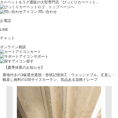
カーペット＆ラグ通販の大型専門店「びっくりカーペット」
問い合わせ
お電話
LINE
チャット
オンライン相談
カート
サポート
探す
【夏季休業のお知らせ】
裏地付きの3級遮光遮熱・形状記憶加工・ウォッシャブル。丈直し・
幅直し無料の100サイズカーテン。気品ある花柄ドレープ