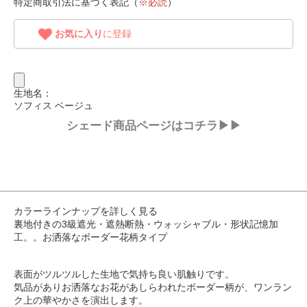
特定商取引法に基づく表記（
※必読
）
お気に入り
に登録
生地名：
ソフィス ベージュ
シェード商品ページはコチラ▶▶
カラーラインナップを詳しく見る
裏地付きの3級遮光・遮熱断熱・ウォッシャブル・形状記憶加
工。。お洒落なボーダー花柄タイプ
表面がツルツルした生地で気持ち良い肌触りです。
気品がありお洒落なお花があしらわれたボーダー柄が、ワンラン
ク上の華やかさを演出します。