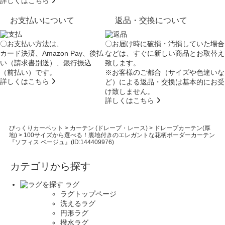
詳しくはこちら
お支払いについて
返品・交換について
〇お支払い方法は、
〇お届け時に破損・汚損していた場合
カード決済、Amazon Pay、後払
などは、すぐに新しい商品とお取替え
い（請求書別送）、銀行振込
致します。
（前払い）です。
※お客様のご都合（サイズや色違いな
詳しくはこちら
ど）による返品・交換は基本的にお受
け致しません。
詳しくはこちら
びっくりカーペット
>
カーテン (ドレープ・レース)
>
ドレープカーテン(厚
地)
>
100サイズから選べる！裏地付きのエレガントな花柄ボーダーカーテン
『ソフィス ベージュ』(ID:144409976)
カテゴリから探す
ラグ
ラグトップページ
洗えるラグ
円形ラグ
撥水ラグ