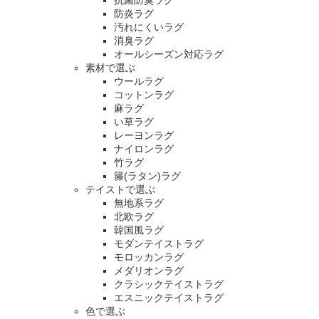
抗菌防臭ラグ
防炎ラグ
汚れにくいラグ
消臭ラグ
オールシーズン対応ラグ
素材で選ぶ
ウールラグ
コットンラグ
麻ラグ
い草ラグ
レーヨンラグ
ナイロンラグ
竹ラグ
籐(ラタン)ラグ
テイストで選ぶ
無地系ラグ
北欧ラグ
韓国風ラグ
モダンテイストラグ
モロッカンラグ
メダリオンラグ
クラシックテイストラグ
エスニックテイストラグ
色で選ぶ