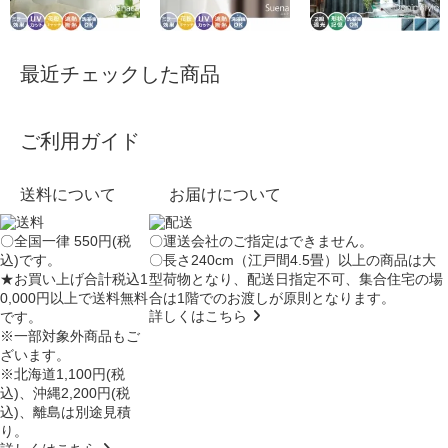
最近チェックした商品
ご利用ガイド
送料について
お届けについて
〇全国一律 550円(税
〇運送会社のご指定はできません。
込)です。
〇長さ240cm（江戸間4.5畳）以上の商品は大
★お買い上げ合計税込1
型荷物となり、
配送日指定不可
、集合住宅の場
0,000円以上で送料無料
合は
1階でのお渡し
が原則となります。
詳しくはこちら
です。
※一部対象外商品もご
ざいます。
※北海道1,100円(税
込)、沖縄2,200円(税
込)、離島は別途見積
り。