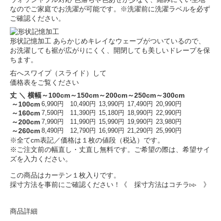
なのでご家庭でお洗濯が可能です。※洗濯前に洗濯ラベルを必ず
ご確認ください。
形状記憶加工
あらかじめキレイなウェーブがついているので、
お洗濯しても裾が広がりにくく、開閉しても美しいドレープを保
ちます。
右へスワイプ（スライド）して
価格表をご覧ください
丈 ＼ 横幅
～100cm
～150cm
～200cm
～250cm
～300cm
～100cm
6,990円
10,490円
13,990円
17,490円
20,990円
～160cm
7,590円
11,390円
15,180円
18,990円
22,990円
～200cm
7,990円
11,990円
15,990円
19,990円
23,980円
～260cm
8,490円
12,790円
16,990円
21,290円
25,990円
※全てcm表記／価格は１枚の値段（税込）です。
※ご注文前の幅直し・丈直し無料です。ご希望の際は、希望サイ
ズを入力ください。
この商品はカーテン１枚入りです。
採寸方法を事前にご確認ください！
《 採寸方法はコチラ▹▹ 》
商品詳細