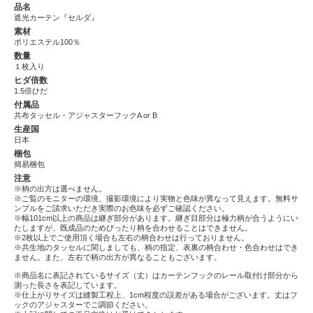
品名
遮光カーテン『セルダ』
素材
ポリエステル100％
数量
１枚入り
ヒダ倍数
1.5倍ひだ
付属品
共布タッセル・アジャスターフックA or B
生産国
日本
梱包
簡易梱包
注意
※柄の出方は選べません。
※ご覧のモニターの環境、撮影環境により実物と色味が異なって見えます。無料サ
ンプルをご請求いただき実際のお色味を必ずご確認ください。
※幅101cm以上の商品は継ぎ部分があります。継ぎ目部分は極力柄が合うようにい
たしますが、既成品のためぴったり柄を合わせることはできません。
※2枚以上でご使用頂く場合も左右の柄合わせは行っておりません。
※共生地のタッセルに関しましても、柄の指定、表裏の柄合わせ・色合わせはでき
ません。また、左右で柄の出方が異なることもございます。
※商品名に表記されているサイズ（丈）はカーテンフックのレール取付け部分から
測った長さを表記しています。
※仕上がりサイズは縫製工程上、1cm程度の誤差がある場合がございます。丈はフ
ックのアジャスターでご調節ください。