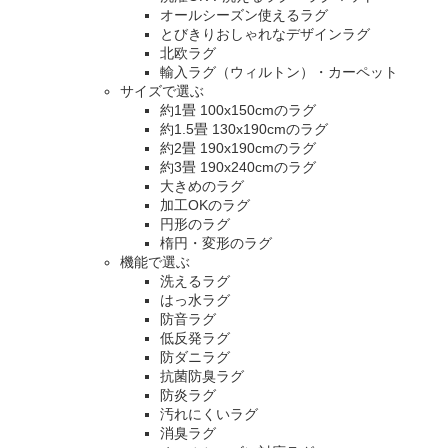
オールシーズン使えるラグ
とびきりおしゃれなデザインラグ
北欧ラグ
輸入ラグ（ウィルトン）・カーペット
サイズで選ぶ
約1畳 100x150cmのラグ
約1.5畳 130x190cmのラグ
約2畳 190x190cmのラグ
約3畳 190x240cmのラグ
大きめのラグ
加工OKのラグ
円形のラグ
楕円・変形のラグ
機能で選ぶ
洗えるラグ
はっ水ラグ
防音ラグ
低反発ラグ
防ダニラグ
抗菌防臭ラグ
防炎ラグ
汚れにくいラグ
消臭ラグ