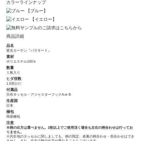
カラーラインナップ
【ブルー】
【イエロー】
商品詳細
品名
遮光カーテン『パラキート』
素材
ポリエステル100％
数量
１枚入り
ヒダ倍数
1.5倍ひだ
付属品
共布タッセル・アジャスターフックA or B
生産国
日本
梱包
簡易梱包
注意
※柄の出方は選べません。2枚以上でご使用頂く場合も左右の柄合わせは行ってお
りません。
※共生地のタッセルに関しましても、柄の指定、表裏の柄合わせ・色合わせはでき
ません。また、左右で柄の出方が異なることもございます。