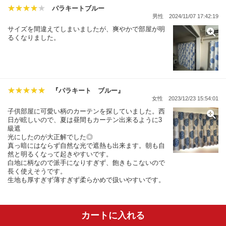
パラキートブルー
男性
2024/11/07 17:42:19
サイズを間違えてしまいましたが、爽やかで部屋が明
るくなりました。
『パラキート ブルー』
女性
2023/12/23 15:54:01
子供部屋に可愛い柄のカーテンを探していました。西
日が眩しいので、夏は昼間もカーテン出来るように3
級遮
光にしたのが大正解でした◎
真っ暗にはならず自然な光で遮熱も出来ます。朝も自
然と明るくなって起きやすいです。
白地に柄なので派手になりすぎず、飽きもこないので
長く使えそうです。
生地も厚すぎず薄すぎず柔らかめで扱いやすいです。
カートに入れる