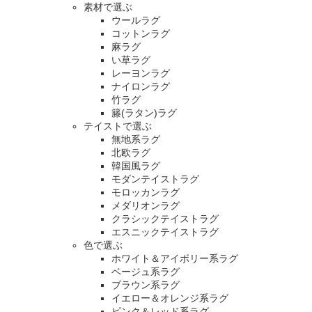
素材で選ぶ
ウールラグ
コットンラグ
麻ラグ
い草ラグ
レーヨンラグ
ナイロンラグ
竹ラグ
籐(ラタン)ラグ
テイストで選ぶ
無地系ラグ
北欧ラグ
韓国風ラグ
モダンテイストラグ
モロッカンラグ
メダリオンラグ
クラシックテイストラグ
エスニックテイストラグ
色で選ぶ
ホワイト＆アイボリー系ラグ
ベージュ系ラグ
ブラウン系ラグ
イエロー＆オレンジ系ラグ
ピンク＆レッド系ラグ