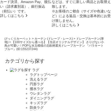
カード決済、Amazon Pay、後払
などは、すぐに新しい商品とお取替え
い（請求書別送）、銀行振込
致します。
（前払い）です。
※お客様のご都合（サイズや色違いな
詳しくはこちら
ど）による返品・交換は基本的にお受
け致しません。
詳しくはこちら
びっくりカーペット
>
カーテン (ドレープ・レース)
>
ドレープカーテン(厚
地)
>
【100サイズから選べる】【当店オリジナルデザイン】 さりげない小
鳥が可愛い！POPな水玉模様の北欧柄遮光ドレープカーテン 『パラキート
ブルー』(ID:155237244)
カテゴリから探す
ラグ
ラグトップページ
洗えるラグ
円形ラグ
撥水ラグ
ウレタンラグ
ダイニングラグ
キッズラグ
防炎ラグ