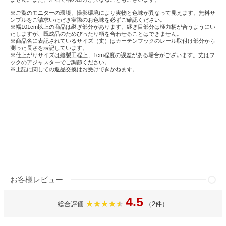
※ご覧のモニターの環境、撮影環境により実物と色味が異なって見えます。無料サ
ンプルをご請求いただき実際のお色味を必ずご確認ください。
※幅101cm以上の商品は継ぎ部分があります。継ぎ目部分は極力柄が合うようにい
たしますが、既成品のためぴったり柄を合わせることはできません。
※商品名に表記されているサイズ（丈）はカーテンフックのレール取付け部分から
測った長さを表記しています。
※仕上がりサイズは縫製工程上、1cm程度の誤差がある場合がございます。丈はフ
ックのアジャスターでご調節ください。
※上記に関しての返品交換はお受けできかねます。
お客様レビュー
4.5
総合評価
（2件）