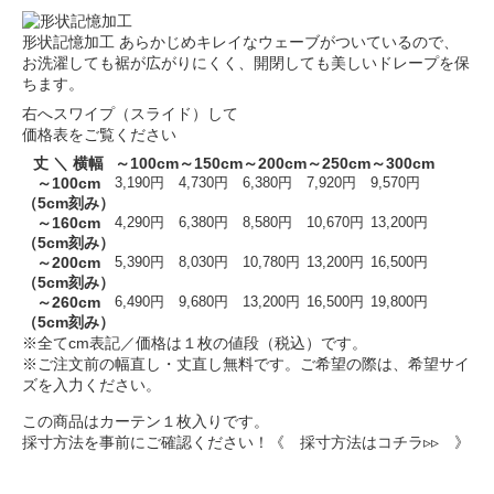
形状記憶加工
あらかじめキレイなウェーブがついているので、
お洗濯しても裾が広がりにくく、開閉しても美しいドレープを保
ちます。
右へスワイプ（スライド）して
価格表をご覧ください
丈 ＼ 横幅
～100cm
～150cm
～200cm
～250cm
～300cm
～100cm
3,190円
4,730円
6,380円
7,920円
9,570円
（5cm刻み）
～160cm
4,290円
6,380円
8,580円
10,670円
13,200円
（5cm刻み）
～200cm
5,390円
8,030円
10,780円
13,200円
16,500円
（5cm刻み）
～260cm
6,490円
9,680円
13,200円
16,500円
19,800円
（5cm刻み）
※全てcm表記／価格は１枚の値段（税込）です。
※ご注文前の幅直し・丈直し無料です。ご希望の際は、希望サイ
ズを入力ください。
この商品はカーテン１枚入りです。
採寸方法を事前にご確認ください！
《 採寸方法はコチラ▹▹ 》