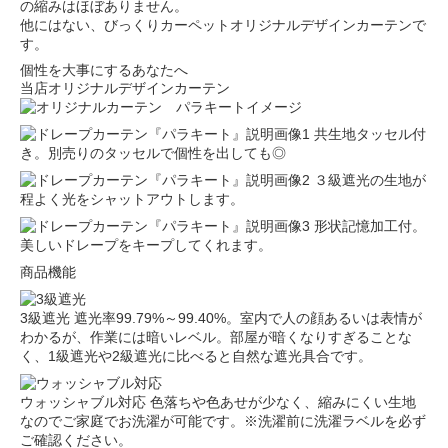
の縮みはほぼありません。
他にはない、びっくりカーペットオリジナルデザインカーテンで
す。
個性を大事にするあなたへ
当店オリジナルデザインカーテン
共生地タッセル付
き。別売りのタッセルで個性を出しても◎
３級遮光の生地が
程よく光をシャットアウトします。
形状記憶加工付。
美しいドレープをキープしてくれます。
商品機能
3級遮光
遮光率99.79%～99.40%。室内で人の顔あるいは表情が
わかるが、作業には暗いレベル。部屋が暗くなりすぎることな
く、1級遮光や2級遮光に比べると自然な遮光具合です。
ウォッシャブル対応
色落ちや色あせが少なく、縮みにくい生地
なのでご家庭でお洗濯が可能です。※洗濯前に洗濯ラベルを必ず
ご確認ください。