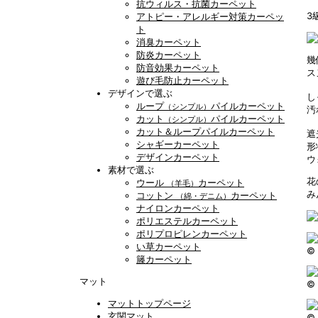
抗ウィルス・抗菌カーペット
3
アトピー・アレルギー対策カーペッ
ト
消臭カーペット
防炎カーペット
幾
防音効果カーペット
ス
遊び毛防止カーペット
デザインで選ぶ
し
ループ
パイルカーペット
（シンプル）
汚
カット
パイルカーペット
（シンプル）
カット＆ループパイルカーペット
遮
シャギーカーペット
形
デザインカーペット
ウ
素材で選ぶ
花
ウール
カーペット
（羊毛）
み
コットン
カーペット
（綿・デニム）
ナイロンカーペット
ポリエステルカーペット
ポリプロピレンカーペット
い草カーペット
© 
籐カーペット
マット
© 
マットトップページ
玄関マット
© 