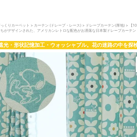
びっくりカーペット
>
カーテン (ドレープ・レース)
>
ドレープカーテン(厚地)
>
【1
たちがデザインされた、アメリカンレトロな配色がお洒落な日本製ドレープカーテン
遮光・形状記憶加工・ウォッシャブル。花の迷路の中を探