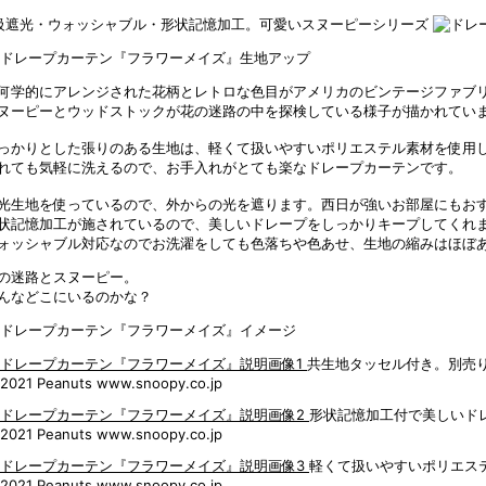
級遮光・ウォッシャブル・形状記憶加工。可愛いスヌーピーシリーズ
何学的にアレンジされた花柄とレトロな色目がアメリカのビンテージファブ
ヌーピーとウッドストックが花の迷路の中を探検している様子が描かれてい
っかりとした張りのある生地は、軽くて扱いやすいポリエステル素材を使用
れても気軽に洗えるので、お手入れがとても楽なドレープカーテンです。
光生地を使っているので、外からの光を遮ります。西日が強いお部屋にもお
状記憶加工が施されているので、美しいドレープをしっかりキープしてくれ
ォッシャブル対応なのでお洗濯をしても色落ちや色あせ、生地の縮みはほぼ
の迷路とスヌーピー。
んなどこにいるのかな？
共生地タッセル付き。別売
2021 Peanuts www.snoopy.co.jp
形状記憶加工付で美しいド
2021 Peanuts www.snoopy.co.jp
軽くて扱いやすいポリエス
2021 Peanuts www.snoopy.co.jp