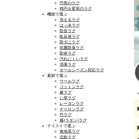
円形のラグ
楕円＆変形のラグ
機能で選ぶ
洗えるラグ
はっ水ラグ
防音ラグ
低反発ラグ
防ダニラグ
抗菌防臭ラグ
防炎ラグ
汚れにくいラグ
消臭ラグ
オールシーズン対応ラグ
素材で選ぶ
ウールラグ
コットンラグ
麻ラグ
い草ラグ
レーヨンラグ
ナイロンラグ
竹ラグ
籐(ラタン)ラグ
テイストで選ぶ
無地系ラグ
北欧ラグ