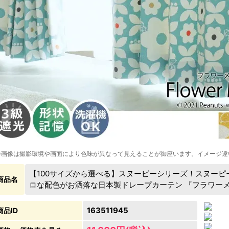
※画像は撮影環境や画面により色味が異なって見えることが御座います。イメージ違
【100サイズから選べる】スヌーピーシリーズ！スヌー
商品名
ロな配色がお洒落な日本製ドレープカーテン 『フラワー
163511945
商品ID