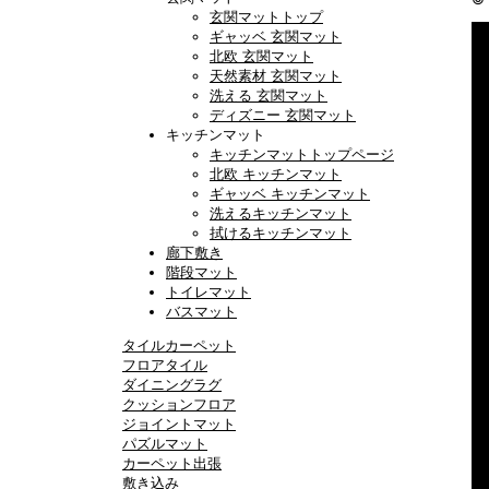
玄関マットトップ
ギャッベ 玄関マット
北欧 玄関マット
天然素材 玄関マット
洗える 玄関マット
ディズニー 玄関マット
キッチンマット
キッチンマットトップページ
北欧 キッチンマット
ギャッベ キッチンマット
洗えるキッチンマット
拭けるキッチンマット
廊下敷き
階段マット
トイレマット
バスマット
タイルカーペット
フロアタイル
ダイニングラグ
クッションフロア
ジョイントマット
パズルマット
カーペット出張
敷き込み