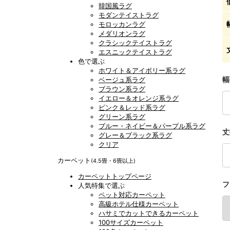
韓国風ラグ
モダンテイストラグ
モロッカンラグ
メダリオンラグ
クラシックテイストラグ
エスニックテイストラグ
色で選ぶ
ホワイト＆アイボリー系ラグ
幅
ベージュ系ラグ
ブラウン系ラグ
イエロー＆オレンジ系ラグ
ピンク＆レッド系ラグ
グリーン系ラグ
ブルー・ネイビー＆パープル系ラグ
丈
グレー＆ブラック系ラグ
クリア
カーペット
(4.5畳・6畳以上)
カーペットトップページ
フ
人気特集で選ぶ
ペット対応カーペット
高級ホテル仕様カーペット
ハサミでカットできるカーペット
100サイズカーペット