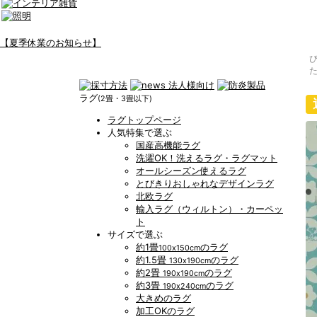
【夏季休業のお知らせ】
ラグ
(2畳・3畳以下)
ラグトップページ
人気特集で選ぶ
国産高機能ラグ
洗濯OK！洗えるラグ・ラグマット
オールシーズン使えるラグ
とびきりおしゃれなデザインラグ
北欧ラグ
輸入ラグ（ウィルトン）・カーペッ
ト
サイズで選ぶ
約1畳
のラグ
100x150cm
約1.5畳
のラグ
130x190cm
約2畳
のラグ
190x190cm
約3畳
のラグ
190x240cm
大きめのラグ
加工OKのラグ