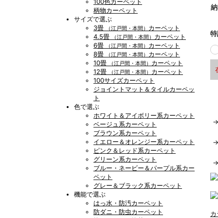
100色カーペット
納
柄物カーペット
サイズで選ぶ
3畳
カーペット
（江戸間・本間）
特
4.5畳
カーペット
（江戸間・本間）
6畳
カーペット
（江戸間・本間）
8畳
カーペット
（江戸間・本間）
10畳
カーペット
（江戸間・本間）
12畳
カーペット
（江戸間・本間）
100サイズカーペット
ジョイントマット＆タイルカーペッ
ト
色で選ぶ
ホワイト＆アイボリー系カーペット
ベージュ系カーペット
ブラウン系カーペット
イエロー＆オレンジー系カーペット
ピンク＆レッド系カーペット
グリーン系カーペット
ブルー・ネービー＆パープル系カー
ペット
グレー＆ブラック系カーペット
機能で選ぶ
はっ水・防汚カーペット
防ダニ・防虫カーペット
カ