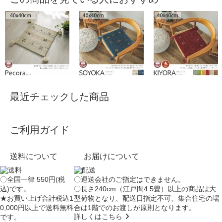
最近チェックした商品
ご利用ガイド
送料について
お届けについて
〇全国一律 550円(税
〇運送会社のご指定はできません。
込)です。
〇長さ240cm（江戸間4.5畳）以上の商品は大
★お買い上げ合計税込1
型荷物となり、
配送日指定不可
、集合住宅の場
0,000円以上で送料無料
合は
1階でのお渡し
が原則となります。
詳しくはこちら
です。