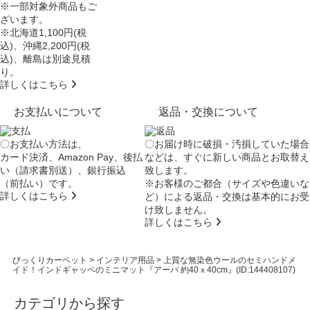
※一部対象外商品もご
ざいます。
※北海道1,100円(税
込)、沖縄2,200円(税
込)、離島は別途見積
り。
詳しくはこちら
お支払いについて
返品・交換について
〇お支払い方法は、
〇お届け時に破損・汚損していた場合
カード決済、Amazon Pay、後払
などは、すぐに新しい商品とお取替え
い（請求書別送）、銀行振込
致します。
（前払い）です。
※お客様のご都合（サイズや色違いな
詳しくはこちら
ど）による返品・交換は基本的にお受
け致しません。
詳しくはこちら
びっくりカーペット
>
インテリア用品
>
上質な無染色ウールのセミハンドメ
イド！インドギャッベのミニマット『アーバ 約40ｘ40cm』(ID:144408107)
カテゴリから探す