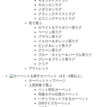
モダンテイストラグ
モロッカンラグ
メダリオンラグ
クラシックテイストラグ
エスニックテイストラグ
色で選ぶ
ホワイト＆アイボリー系ラグ
ベージュ系ラグ
ブラウン系ラグ
イエロー＆オレンジ系ラグ
ピンク＆レッド系ラグ
グリーン系ラグ
ブルー・ネイビー＆パープル系ラグ
グレー＆ブラック系ラグ
クリア
アウトレット
カーペット（4.5・6畳以上）
カーペットトップページ
人気特集で選ぶ
ペット対応カーペット
高級ホテル仕様カーペット
ハサミでカットできるカーペット
100サイズカーペット