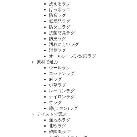
洗えるラグ
はっ水ラグ
防音ラグ
低反発ラグ
防ダニラグ
抗菌防臭ラグ
防炎ラグ
汚れにくいラグ
消臭ラグ
オールシーズン対応ラグ
素材で選ぶ
ウールラグ
コットンラグ
麻ラグ
い草ラグ
レーヨンラグ
ナイロンラグ
竹ラグ
籐(ラタン)ラグ
テイストで選ぶ
無地系ラグ
北欧ラグ
韓国風ラグ