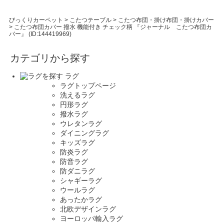
びっくりカーペット
>
こたつテーブル
>
こたつ布団・掛け布団・掛けカバー
>
こたつ布団カバー 撥水 機能付き チェック柄 『ジャーナル こたつ布団カ
バー』 (ID:144419969)
カテゴリから探す
ラグ
ラグトップページ
洗えるラグ
円形ラグ
撥水ラグ
ウレタンラグ
ダイニングラグ
キッズラグ
防炎ラグ
防音ラグ
防ダニラグ
シャギーラグ
ウールラグ
あったかラグ
北欧デザインラグ
ヨーロッパ輸入ラグ