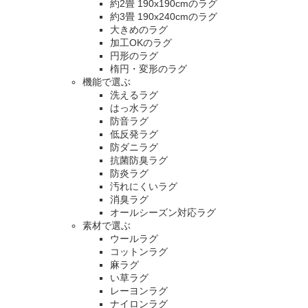
約2畳 190x190cmのラグ
約3畳 190x240cmのラグ
大きめのラグ
加工OKのラグ
円形のラグ
楕円・変形のラグ
機能で選ぶ
洗えるラグ
はっ水ラグ
防音ラグ
低反発ラグ
防ダニラグ
抗菌防臭ラグ
防炎ラグ
汚れにくいラグ
消臭ラグ
オールシーズン対応ラグ
素材で選ぶ
ウールラグ
コットンラグ
麻ラグ
い草ラグ
レーヨンラグ
ナイロンラグ