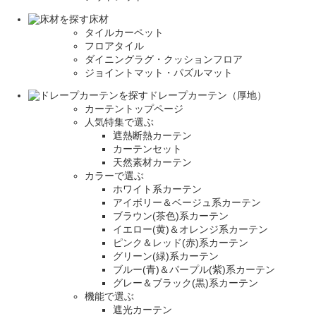
床材
タイルカーペット
フロアタイル
ダイニングラグ・クッションフロア
ジョイントマット・パズルマット
ドレープカーテン（厚地）
カーテントップページ
人気特集で選ぶ
遮熱断熱カーテン
カーテンセット
天然素材カーテン
カラーで選ぶ
ホワイト系カーテン
アイボリー＆ベージュ系カーテン
ブラウン(茶色)系カーテン
イエロー(黄)＆オレンジ系カーテン
ピンク＆レッド(赤)系カーテン
グリーン(緑)系カーテン
ブルー(青)＆パープル(紫)系カーテン
グレー＆ブラック(黒)系カーテン
機能で選ぶ
遮光カーテン