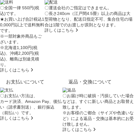
〇全国一律 550円(税
〇運送会社のご指定はできません。
込)です。
〇長さ240cm（江戸間4.5畳）以上の商品は大
★お買い上げ合計税込1
型荷物となり、
配送日指定不可
、集合住宅の場
0,000円以上で送料無料
合は
1階でのお渡し
が原則となります。
詳しくはこちら
です。
※一部対象外商品もご
ざいます。
※北海道1,100円(税
込)、沖縄2,200円(税
込)、離島は別途見積
り。
詳しくはこちら
お支払いについて
返品・交換について
〇お支払い方法は、
〇お届け時に破損・汚損していた場合
カード決済、Amazon Pay、後払
などは、すぐに新しい商品とお取替え
い（請求書別送）、銀行振込
致します。
（前払い）です。
※お客様のご都合（サイズや色違いな
詳しくはこちら
ど）による返品・交換は基本的にお受
け致しません。
詳しくはこちら