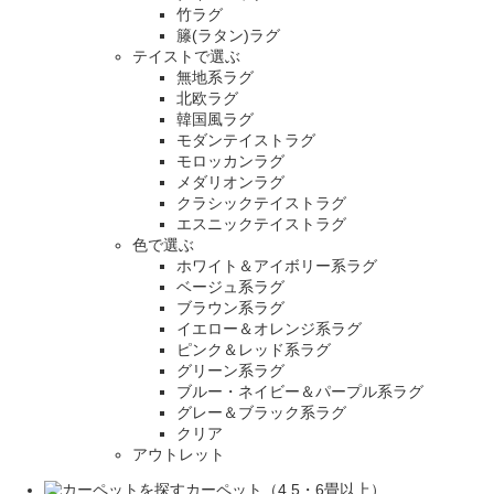
竹ラグ
籐(ラタン)ラグ
テイストで選ぶ
無地系ラグ
北欧ラグ
韓国風ラグ
モダンテイストラグ
モロッカンラグ
メダリオンラグ
クラシックテイストラグ
エスニックテイストラグ
色で選ぶ
ホワイト＆アイボリー系ラグ
ベージュ系ラグ
ブラウン系ラグ
イエロー＆オレンジ系ラグ
ピンク＆レッド系ラグ
グリーン系ラグ
ブルー・ネイビー＆パープル系ラグ
グレー＆ブラック系ラグ
クリア
アウトレット
カーペット（4.5・6畳以上）