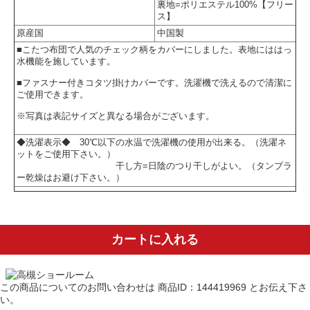
裏地=ポリエステル100%【フリー
ス】
原産国
中国製
■こたつ布団で人気のチェック柄をカバーにしました。表地にははっ
水機能を施しています。
■ファスナー付きコタツ掛けカバーです。洗濯機で洗えるので清潔に
ご使用できます。
※写真は表記サイズと異なる場合がございます。
◆
洗濯表示◆ 30℃以下の水温で洗濯機の使用が出来る。（洗濯ネ
ットをご使用下さい。）
干し方=日陰のつり干しがよい。（タンブラ
ー乾燥はお避け下さい。）
カートに入れる
この商品についてのお問い合わせは
商品ID：144419969
とお伝え下さ
い。