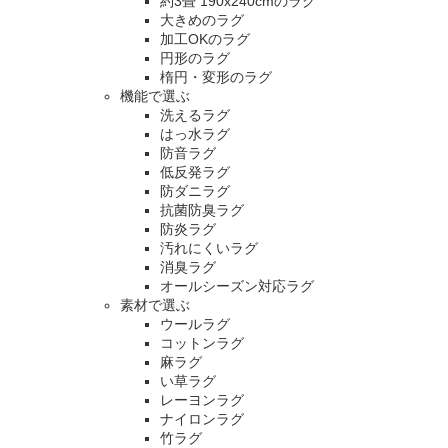
約3畳 190x240cmのラグ
大きめのラグ
加工OKのラグ
円形のラグ
楕円・変形のラグ
機能で選ぶ
洗えるラグ
はっ水ラグ
防音ラグ
低反発ラグ
防ダニラグ
抗菌防臭ラグ
防炎ラグ
汚れにくいラグ
消臭ラグ
オールシーズン対応ラグ
素材で選ぶ
ウールラグ
コットンラグ
麻ラグ
い草ラグ
レーヨンラグ
ナイロンラグ
竹ラグ