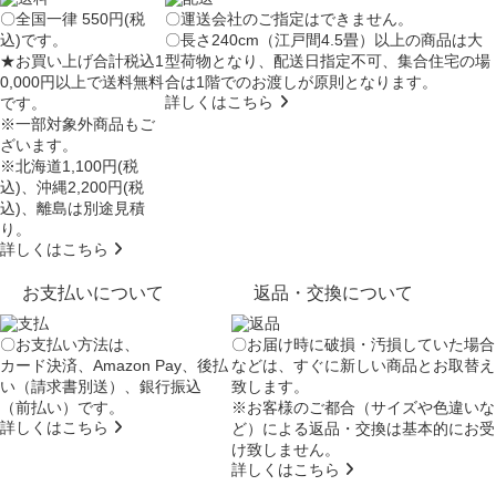
〇全国一律 550円(税
〇運送会社のご指定はできません。
込)です。
〇長さ240cm（江戸間4.5畳）以上の商品は大
★お買い上げ合計税込1
型荷物となり、
配送日指定不可
、集合住宅の場
0,000円以上で送料無料
合は
1階でのお渡し
が原則となります。
詳しくはこちら
です。
※一部対象外商品もご
ざいます。
※北海道1,100円(税
込)、沖縄2,200円(税
込)、離島は別途見積
り。
詳しくはこちら
お支払いについて
返品・交換について
〇お支払い方法は、
〇お届け時に破損・汚損していた場合
カード決済、Amazon Pay、後払
などは、すぐに新しい商品とお取替え
い（請求書別送）、銀行振込
致します。
（前払い）です。
※お客様のご都合（サイズや色違いな
詳しくはこちら
ど）による返品・交換は基本的にお受
け致しません。
詳しくはこちら