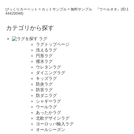
びっくりカーペット
>
カットサンプル
>
無料サンプル 『ウールネオ』(ID:1
44420048)
カテゴリから探す
ラグ
ラグトップページ
洗えるラグ
円形ラグ
撥水ラグ
ウレタンラグ
ダイニングラグ
キッズラグ
防炎ラグ
防音ラグ
防ダニラグ
シャギーラグ
ウールラグ
あったかラグ
北欧デザインラグ
ヨーロッパ輸入ラグ
オールシーズン