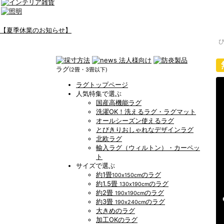
【夏季休業のお知らせ】
ラグ
(2畳・3畳以下)
ラグトップページ
人気特集で選ぶ
国産高機能ラグ
洗濯OK！洗えるラグ・ラグマット
オールシーズン使えるラグ
とびきりおしゃれなデザインラグ
北欧ラグ
輸入ラグ（ウィルトン）・カーペッ
ト
サイズで選ぶ
約1畳
のラグ
100x150cm
約1.5畳
のラグ
130x190cm
約2畳
のラグ
190x190cm
約3畳
のラグ
190x240cm
大きめのラグ
加工OKのラグ