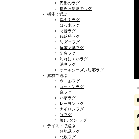
円形のラグ
楕円＆変形のラグ
機能で選ぶ
洗えるラグ
はっ水ラグ
防音ラグ
低反発ラグ
防ダニラグ
抗菌防臭ラグ
防炎ラグ
汚れにくいラグ
消臭ラグ
オールシーズン対応ラグ
素材で選ぶ
ウールラグ
コットンラグ
麻ラグ
い草ラグ
レーヨンラグ
ナイロンラグ
竹ラグ
籐(ラタン)ラグ
テイストで選ぶ
無地系ラグ
北欧ラグ