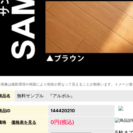
※画像は撮影環境や画面により色味が異なって見えることが御座います。イメージ違
無料サンプル 『アルボル』
商品名
144420210
商品ID
0円(税込)
価格
価格表を見る
5枚ま