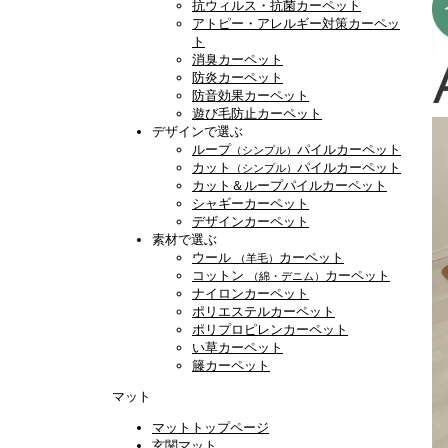
抗ウィルス・抗菌カーペット
アトピー・アレルギー対策カーペッ
ト
消臭カーペット
防炎カーペット
防音効果カーペット
遊び毛防止カーペット
デザインで選ぶ
ループ
パイルカーペット
（シンプル）
カット
パイルカーペット
（シンプル）
カット＆ループパイルカーペット
シャギーカーペット
デザインカーペット
素材で選ぶ
ウール
カーペット
（羊毛）
コットン
カーペット
（綿・デニム）
ナイロンカーペット
ポリエステルカーペット
ポリプロピレンカーペット
い草カーペット
籐カーペット
マット
マットトップページ
玄関マット