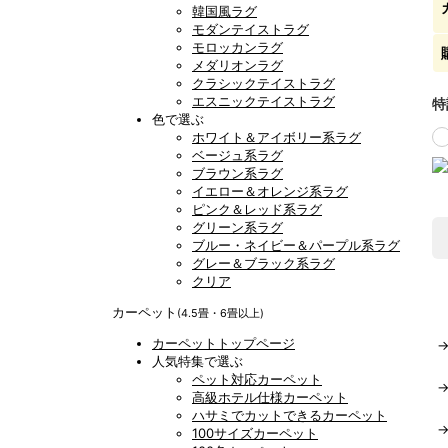
韓国風ラグ
モダンテイストラグ
モロッカンラグ
メダリオンラグ
クラシックテイストラグ
エスニックテイストラグ
特
色で選ぶ
ホワイト＆アイボリー系ラグ
ベージュ系ラグ
ブラウン系ラグ
イエロー＆オレンジ系ラグ
ピンク＆レッド系ラグ
グリーン系ラグ
ブルー・ネイビー＆パープル系ラグ
グレー＆ブラック系ラグ
クリア
カーペット
(4.5畳・6畳以上)
カーペットトップページ
人気特集で選ぶ
ペット対応カーペット
高級ホテル仕様カーペット
ハサミでカットできるカーペット
100サイズカーペット