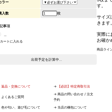
カラー
す。
枚
購入数
サイズ
きます
記事項
実際に
＿
お確か
商品ライ
出荷予定を計算中...
→
返品・交換について
→
【必読】特定商取引法
→
商品の問い合わせ / 注文
→
よくあるご質問
予約
→
色や匂い、遊び毛について
→
当店の梱包について