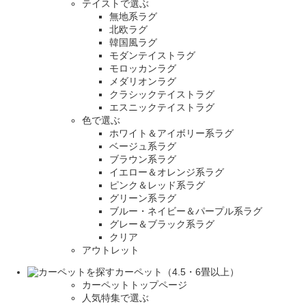
テイストで選ぶ
無地系ラグ
北欧ラグ
韓国風ラグ
モダンテイストラグ
モロッカンラグ
メダリオンラグ
クラシックテイストラグ
エスニックテイストラグ
色で選ぶ
ホワイト＆アイボリー系ラグ
ベージュ系ラグ
ブラウン系ラグ
イエロー＆オレンジ系ラグ
ピンク＆レッド系ラグ
グリーン系ラグ
ブルー・ネイビー＆パープル系ラグ
グレー＆ブラック系ラグ
クリア
アウトレット
カーペット（4.5・6畳以上）
カーペットトップページ
人気特集で選ぶ