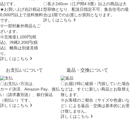
込)です。
〇長さ240cm（江戸間4.5畳）以上の商品は大
★お買い上げ合計税込1
型荷物となり、
配送日指定不可
、集合住宅の場
0,000円以上で送料無料
合は
1階でのお渡し
が原則となります。
詳しくはこちら
です。
※一部対象外商品もご
ざいます。
※北海道1,100円(税
込)、沖縄2,200円(税
込)、離島は別途見積
り。
詳しくはこちら
お支払いについて
返品・交換について
〇お支払い方法は、
〇お届け時に破損・汚損していた場合
カード決済、Amazon Pay、後払
などは、すぐに新しい商品とお取替え
い（請求書別送）、銀行振込
致します。
（前払い）です。
※お客様のご都合（サイズや色違いな
詳しくはこちら
ど）による返品・交換は基本的にお受
け致しません。
詳しくはこちら