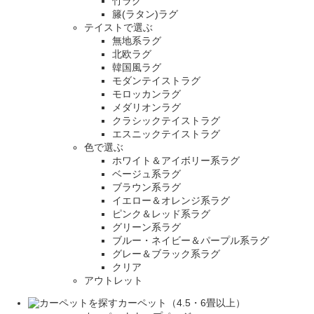
竹ラグ
籐(ラタン)ラグ
テイストで選ぶ
無地系ラグ
北欧ラグ
韓国風ラグ
モダンテイストラグ
モロッカンラグ
メダリオンラグ
クラシックテイストラグ
エスニックテイストラグ
色で選ぶ
ホワイト＆アイボリー系ラグ
ベージュ系ラグ
ブラウン系ラグ
イエロー＆オレンジ系ラグ
ピンク＆レッド系ラグ
グリーン系ラグ
ブルー・ネイビー＆パープル系ラグ
グレー＆ブラック系ラグ
クリア
アウトレット
カーペット（4.5・6畳以上）