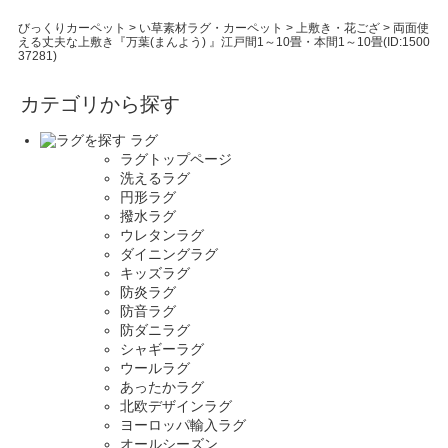
びっくりカーペット
>
い草素材ラグ・カーペット
>
上敷き・花ござ
>
両面使
える丈夫な上敷き『万葉(まんよう) 』江戸間1～10畳・本間1～10畳(ID:1500
37281)
カテゴリから探す
ラグ
ラグトップページ
洗えるラグ
円形ラグ
撥水ラグ
ウレタンラグ
ダイニングラグ
キッズラグ
防炎ラグ
防音ラグ
防ダニラグ
シャギーラグ
ウールラグ
あったかラグ
北欧デザインラグ
ヨーロッパ輸入ラグ
オールシーズン