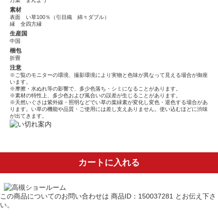
万葉 まんよう
素材
表面 い草100％（引目織 綿々ダブル）
縁 全四方縁
生産国
中国
梱包
折畳
注意
※ご覧のモニターの環境、撮影環境により実物と色味が異なって見える場合が御座
います。
※摩擦・水ぬれ等の影響で、多少色落ち・シミになることがあります。
※素材の特性上、多少色および風合いの誤差が生じることがあります。
※天然いぐさは紫外線・照明などでい草の葉緑素が変化し変色・退色する場合があ
ります。い草の機能や品質・ご使用には差し支えありません。使い込むほどに渋味
が出てきます。
カートに入れる
この商品についてのお問い合わせは
商品ID：150037281
とお伝え下さ
い。