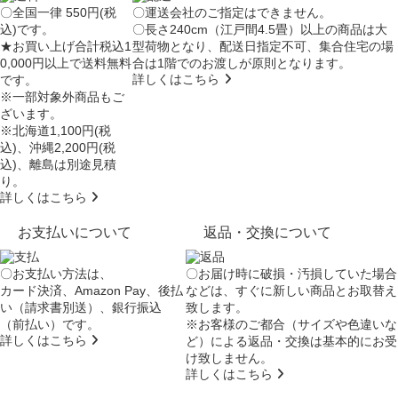
〇全国一律 550円(税
〇運送会社のご指定はできません。
込)です。
〇長さ240cm（江戸間4.5畳）以上の商品は大
★お買い上げ合計税込1
型荷物となり、
配送日指定不可
、集合住宅の場
0,000円以上で送料無料
合は
1階でのお渡し
が原則となります。
詳しくはこちら
です。
※一部対象外商品もご
ざいます。
※北海道1,100円(税
込)、沖縄2,200円(税
込)、離島は別途見積
り。
詳しくはこちら
お支払いについて
返品・交換について
〇お支払い方法は、
〇お届け時に破損・汚損していた場合
カード決済、Amazon Pay、後払
などは、すぐに新しい商品とお取替え
い（請求書別送）、銀行振込
致します。
（前払い）です。
※お客様のご都合（サイズや色違いな
詳しくはこちら
ど）による返品・交換は基本的にお受
け致しません。
詳しくはこちら