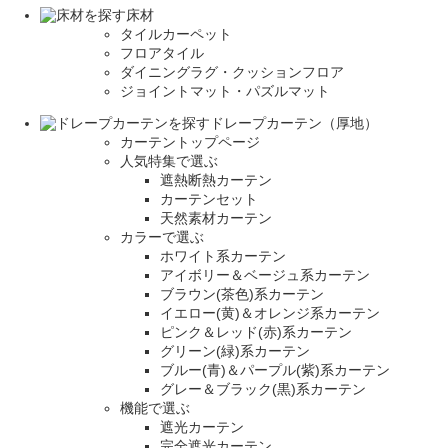
床材
タイルカーペット
フロアタイル
ダイニングラグ・クッションフロア
ジョイントマット・パズルマット
ドレープカーテン（厚地）
カーテントップページ
人気特集で選ぶ
遮熱断熱カーテン
カーテンセット
天然素材カーテン
カラーで選ぶ
ホワイト系カーテン
アイボリー＆ベージュ系カーテン
ブラウン(茶色)系カーテン
イエロー(黄)＆オレンジ系カーテン
ピンク＆レッド(赤)系カーテン
グリーン(緑)系カーテン
ブルー(青)＆パープル(紫)系カーテン
グレー＆ブラック(黒)系カーテン
機能で選ぶ
遮光カーテン
完全遮光カーテン