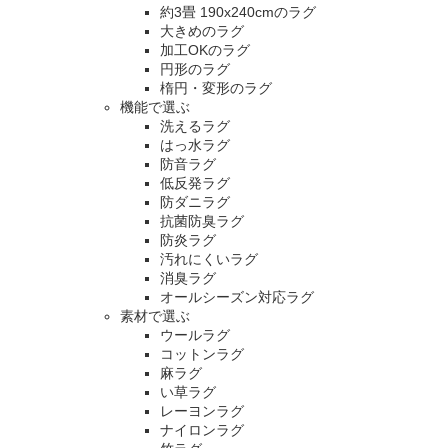
約3畳 190x240cmのラグ
大きめのラグ
加工OKのラグ
円形のラグ
楕円・変形のラグ
機能で選ぶ
洗えるラグ
はっ水ラグ
防音ラグ
低反発ラグ
防ダニラグ
抗菌防臭ラグ
防炎ラグ
汚れにくいラグ
消臭ラグ
オールシーズン対応ラグ
素材で選ぶ
ウールラグ
コットンラグ
麻ラグ
い草ラグ
レーヨンラグ
ナイロンラグ