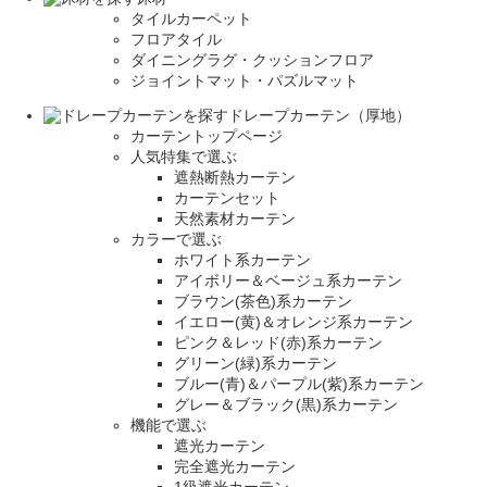
タイルカーペット
フロアタイル
ダイニングラグ・クッションフロア
ジョイントマット・パズルマット
ドレープカーテン（厚地）
カーテントップページ
人気特集で選ぶ
遮熱断熱カーテン
カーテンセット
天然素材カーテン
カラーで選ぶ
ホワイト系カーテン
アイボリー＆ベージュ系カーテン
ブラウン(茶色)系カーテン
イエロー(黄)＆オレンジ系カーテン
ピンク＆レッド(赤)系カーテン
グリーン(緑)系カーテン
ブルー(青)＆パープル(紫)系カーテン
グレー＆ブラック(黒)系カーテン
機能で選ぶ
遮光カーテン
完全遮光カーテン
1級遮光カーテン