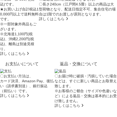
込)です。
〇長さ240cm（江戸間4.5畳）以上の商品は大
★お買い上げ合計税込1
型荷物となり、
配送日指定不可
、集合住宅の場
0,000円以上で送料無料
合は
1階でのお渡し
が原則となります。
詳しくはこちら
です。
※一部対象外商品もご
ざいます。
※北海道1,100円(税
込)、沖縄2,200円(税
込)、離島は別途見積
り。
詳しくはこちら
お支払いについて
返品・交換について
〇お支払い方法は、
〇お届け時に破損・汚損していた場合
カード決済、Amazon Pay、後払
などは、すぐに新しい商品とお取替え
い（請求書別送）、銀行振込
致します。
（前払い）です。
※お客様のご都合（サイズや色違いな
詳しくはこちら
ど）による返品・交換は基本的にお受
け致しません。
詳しくはこちら