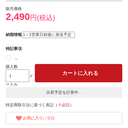
販売価格
2,490
円(税込)
納期情報
特記事項
＿
購入数
カートに入れる
メ
ートル
出荷予定を計算中...
特定商取引法に基づく表記（
※必読
）
お気に入り
に登録