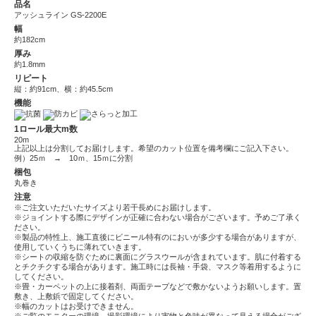
品名
アッシュライン GS-2200E
幅
約182cm
厚み
約1.8mm
リピート
縦：約91cm、横：約45.5cm
機能
1ロール最大m数
20m
上記以上は分割してお届けします。希望のカット位置を備考欄にご記入下さい。
例）25ｍ → 10ｍ、15ｍに分割
梱包
丸巻き
注意
※ご注文いただいたサイズより若干長めにお届けします。
※ジョイントする際にデザインが正確に合わない場合がございます。予めご了承く
ださい。
※製品の特性上、施工直後にビニール特有のにおいが多少する場合がありますが、
使用していくうちに薄れていきます。
※シートの収縮を防ぐために裏面にグラスウールが含まれています。肌に付着する
とチクチクする場合があります。施工時には長袖・手袋、マスク等着用するように
してください。
※畳・カーペットの上に接着剤、両面テープなどで敷かないようお願いします。置
敷き、上敷鋲で固定してください。
※幅のカットはお受けできません。
※ご覧のモニターの環境、撮影環境により実物と色味が異なって見える場合がござ