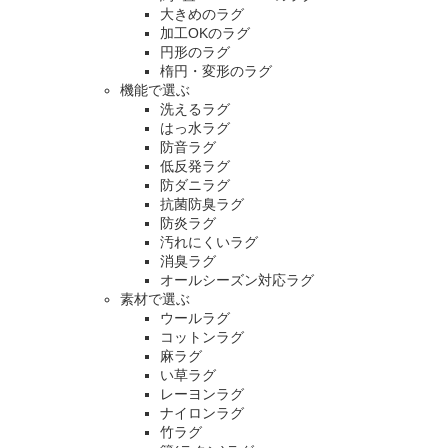
大きめのラグ
加工OKのラグ
円形のラグ
楕円・変形のラグ
機能で選ぶ
洗えるラグ
はっ水ラグ
防音ラグ
低反発ラグ
防ダニラグ
抗菌防臭ラグ
防炎ラグ
汚れにくいラグ
消臭ラグ
オールシーズン対応ラグ
素材で選ぶ
ウールラグ
コットンラグ
麻ラグ
い草ラグ
レーヨンラグ
ナイロンラグ
竹ラグ