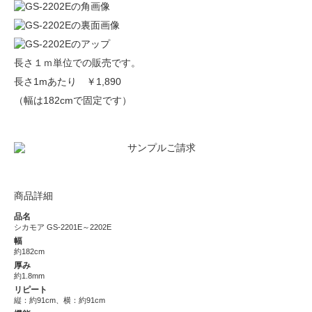
長さ１ｍ単位での販売です。
長さ1mあたり
￥1,890
（幅は182cmで固定です）
商品詳細
品名
シカモア GS-2201E～2202E
幅
約182cm
厚み
約1.8mm
リピート
縦：約91cm、横：約91cm