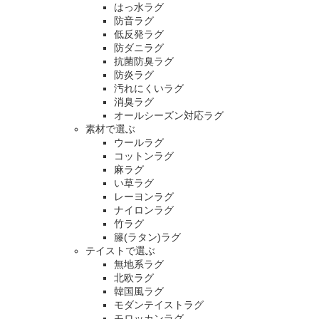
はっ水ラグ
防音ラグ
低反発ラグ
防ダニラグ
抗菌防臭ラグ
防炎ラグ
汚れにくいラグ
消臭ラグ
オールシーズン対応ラグ
素材で選ぶ
ウールラグ
コットンラグ
麻ラグ
い草ラグ
レーヨンラグ
ナイロンラグ
竹ラグ
籐(ラタン)ラグ
テイストで選ぶ
無地系ラグ
北欧ラグ
韓国風ラグ
モダンテイストラグ
モロッカンラグ