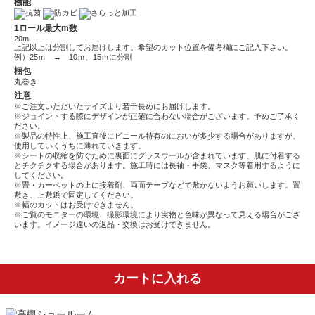
機能
1ロール最大m数
20m
上記以上は分割してお届けします。希望のカット位置を備考欄にご記入下さい。
例）25ｍ → 10ｍ、15ｍに分割
梱包
丸巻き
注意
※ご注文いただいたサイズより若干長めにお届けします。
※ジョイントする際にデザインが正確に合わない場合がございます。予めご了承く
ださい。
※製品の特性上、施工直後にビニール特有のにおいが多少する場合がありますが、
使用していくうちに薄れていきます。
※シートの収縮を防ぐために裏面にグラスウールが含まれています。肌に付着する
とチクチクする場合があります。施工時には長袖・手袋、マスク等着用するように
してください。
※畳・カーペットの上に接着剤、両面テープなどで敷かないようお願いします。置
敷き、上敷鋲で固定してください。
※幅のカットはお受けできません。
※ご覧のモニターの環境、撮影環境により実物と色味が異なって見える場合がござ
います。イメージ違いの返品・交換はお受けできません。
カートに入れる