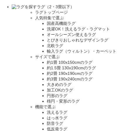
ラグ（2・3畳以下）
ラグトップページ
人気特集で選ぶ
国産高機能ラグ
洗濯OK！洗えるラグ・ラグマット
オールシーズン使えるラグ
とびきりおしゃれなデザインラグ
北欧ラグ
輸入ラグ（ウィルトン）・カーペット
サイズで選ぶ
約1畳 100x150cmのラグ
約1.5畳 130x190cmのラグ
約2畳 190x190cmのラグ
約3畳 190x240cmのラグ
大きめのラグ
加工OKのラグ
円形のラグ
楕円・変形のラグ
機能で選ぶ
洗えるラグ
はっ水ラグ
防音ラグ
低反発ラグ