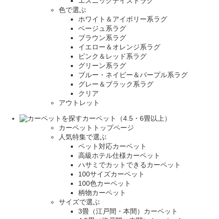
エスニックテイストラグ
色で選ぶ
ホワイト＆アイボリー系ラグ
ベージュ系ラグ
ブラウン系ラグ
イエロー＆オレンジ系ラグ
ピンク＆レッド系ラグ
グリーン系ラグ
ブルー・ネイビー＆パープル系ラグ
グレー＆ブラック系ラグ
クリア
アウトレット
カーペット（4.5・6畳以上）
カーペットトップページ
人気特集で選ぶ
ペット対応カーペット
高級ホテル仕様カーペット
ハサミでカットできるカーペット
100サイズカーペット
100色カーペット
柄物カーペット
サイズで選ぶ
3畳（江戸間・本間）カーペット