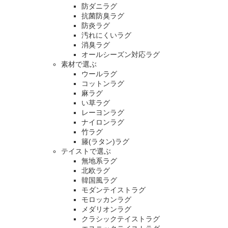
防ダニラグ
抗菌防臭ラグ
防炎ラグ
汚れにくいラグ
消臭ラグ
オールシーズン対応ラグ
素材で選ぶ
ウールラグ
コットンラグ
麻ラグ
い草ラグ
レーヨンラグ
ナイロンラグ
竹ラグ
籐(ラタン)ラグ
テイストで選ぶ
無地系ラグ
北欧ラグ
韓国風ラグ
モダンテイストラグ
モロッカンラグ
メダリオンラグ
クラシックテイストラグ