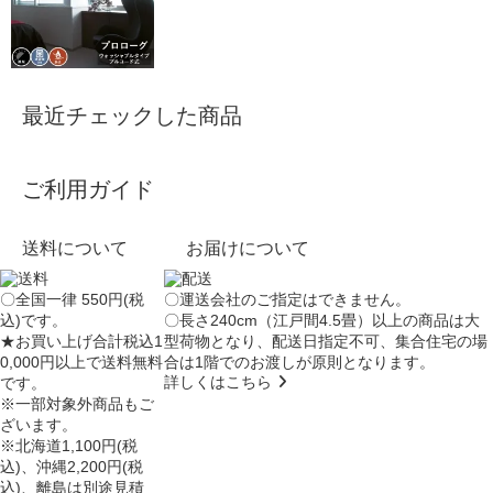
最近チェックした商品
ご利用ガイド
送料について
お届けについて
〇全国一律 550円(税
〇運送会社のご指定はできません。
込)です。
〇長さ240cm（江戸間4.5畳）以上の商品は大
★お買い上げ合計税込1
型荷物となり、
配送日指定不可
、集合住宅の場
0,000円以上で送料無料
合は
1階でのお渡し
が原則となります。
詳しくはこちら
です。
※一部対象外商品もご
ざいます。
※北海道1,100円(税
込)、沖縄2,200円(税
込)、離島は別途見積