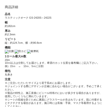
商品詳細
品名
ラスティックオーク GS-2420S～2422S
幅
約182cm
厚み
約2.3mm
リピート
縦：約124.7cm、横：約90.8cm
機能
1ロール最大m数
20m
10ｍ以上は分割してお届けします。希望のカット位置を備考欄にご記入下さい。
例）15ｍ → 10ｍ、5ｍに分割
梱包
丸巻き
注意
※ご注文いただいたサイズより若干長めにお届けします。
※ジョイントする際にデザインが正確に合わない場合がございます。予めご了承く
ださい。
※製品の特性上、施工直後にビニール特有のにおいが多少する場合がありますが、
使用していくうちに薄れていきます。
※シートの収縮を防ぐために裏面にグラスウールが含まれています。肌に付着する
とチクチクする場合があります。施工時には長袖・手袋、マスク等着用するように
してください。