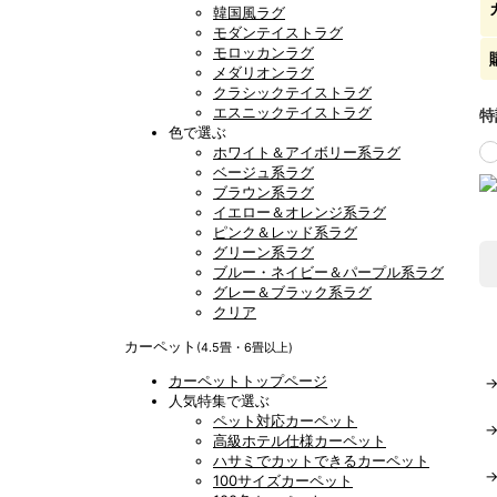
韓国風ラグ
モダンテイストラグ
モロッカンラグ
メダリオンラグ
クラシックテイストラグ
エスニックテイストラグ
特
色で選ぶ
ホワイト＆アイボリー系ラグ
ベージュ系ラグ
ブラウン系ラグ
イエロー＆オレンジ系ラグ
ピンク＆レッド系ラグ
グリーン系ラグ
ブルー・ネイビー＆パープル系ラグ
グレー＆ブラック系ラグ
クリア
カーペット
(4.5畳・6畳以上)
カーペットトップページ
人気特集で選ぶ
ペット対応カーペット
高級ホテル仕様カーペット
ハサミでカットできるカーペット
100サイズカーペット