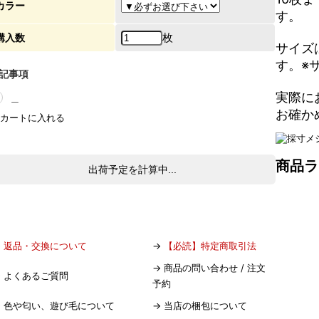
カラー
す。
枚
購入数
サイズ
す。※
記事項
実際に
＿
お確か
商品ラ
出荷予定を計算中...
→
返品・交換について
→
【必読】特定商取引法
→
商品の問い合わせ / 注文
→
よくあるご質問
予約
→
色や匂い、遊び毛について
→
当店の梱包について