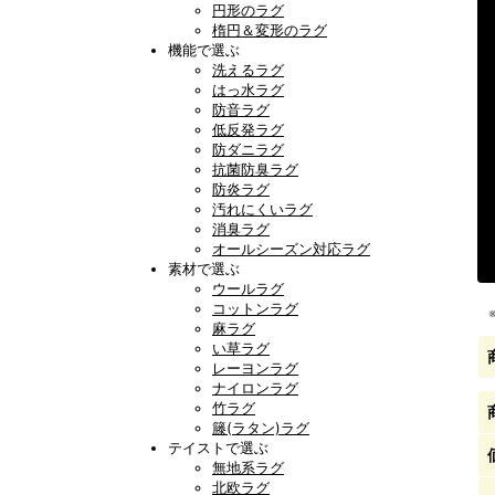
円形のラグ
楕円＆変形のラグ
機能で選ぶ
洗えるラグ
はっ水ラグ
防音ラグ
低反発ラグ
防ダニラグ
抗菌防臭ラグ
防炎ラグ
汚れにくいラグ
消臭ラグ
オールシーズン対応ラグ
素材で選ぶ
ウールラグ
コットンラグ
麻ラグ
い草ラグ
レーヨンラグ
ナイロンラグ
竹ラグ
籐(ラタン)ラグ
テイストで選ぶ
無地系ラグ
北欧ラグ