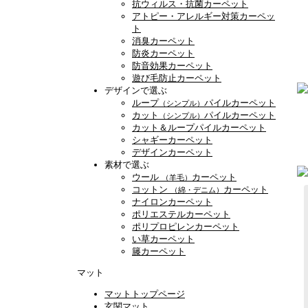
抗ウィルス・抗菌カーペット
アトピー・アレルギー対策カーペッ
ト
消臭カーペット
防炎カーペット
防音効果カーペット
遊び毛防止カーペット
デザインで選ぶ
ループ
パイルカーペット
（シンプル）
カット
パイルカーペット
（シンプル）
カット＆ループパイルカーペット
シャギーカーペット
デザインカーペット
素材で選ぶ
ウール
カーペット
（羊毛）
コットン
カーペット
（綿・デニム）
ナイロンカーペット
ポリエステルカーペット
ポリプロピレンカーペット
い草カーペット
籐カーペット
マット
マットトップページ
玄関マット