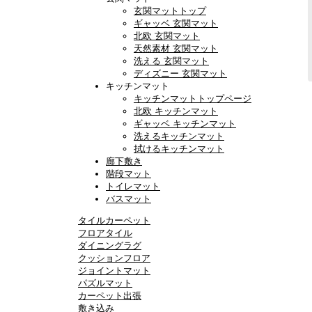
玄関マットトップ
ギャッベ 玄関マット
北欧 玄関マット
天然素材 玄関マット
洗える 玄関マット
ディズニー 玄関マット
キッチンマット
キッチンマットトップページ
北欧 キッチンマット
ギャッベ キッチンマット
洗えるキッチンマット
拭けるキッチンマット
廊下敷き
階段マット
トイレマット
バスマット
タイルカーペット
フロアタイル
ダイニングラグ
クッションフロア
ジョイントマット
パズルマット
カーペット出張
敷き込み