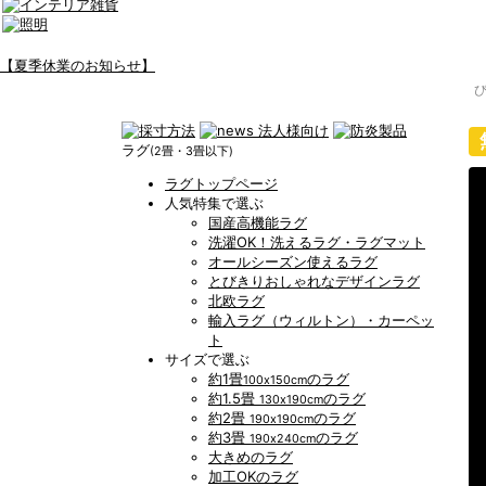
【夏季休業のお知らせ】
ラグ
(2畳・3畳以下)
ラグトップページ
人気特集で選ぶ
国産高機能ラグ
洗濯OK！洗えるラグ・ラグマット
オールシーズン使えるラグ
とびきりおしゃれなデザインラグ
北欧ラグ
輸入ラグ（ウィルトン）・カーペッ
ト
サイズで選ぶ
約1畳
のラグ
100x150cm
約1.5畳
のラグ
130x190cm
約2畳
のラグ
190x190cm
約3畳
のラグ
190x240cm
大きめのラグ
加工OKのラグ