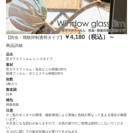
￥4,180（税込）～
【防虫・飛散抑制透明タイプ】
商品詳細
品名
窓ガラスフィルム レンズタイプ
素材
窓ガラスフィルム：塩化ビニル樹脂100％
保護フィルム：ポリエステル樹脂100％
枚数
1枚入り
製造国
日本
梱包
簡易包装
注意
※ご覧のモニターの環境、撮影環境により実物と色味が異なって見える場合が御座
います。
※火災になる恐れがありますので、火気の側でのご使用は絶対にしないでくださ
い。
※上記に関しての返品交換はお受けできかねます。