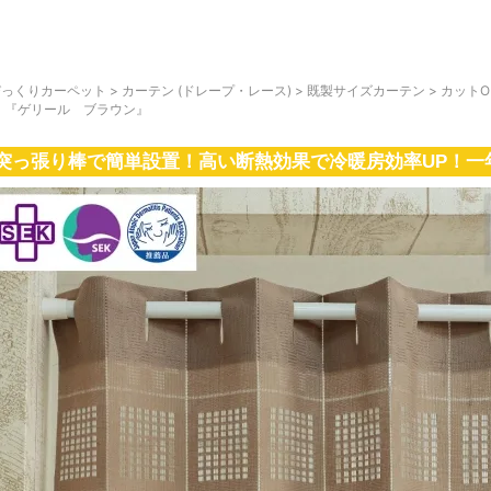
びっくりカーペット
>
カーテン (ドレープ・レース)
>
既製サイズカーテン
>
カット
ン 『ゲリール ブラウン』
突っ張り棒で簡単設置！高い断熱効果で冷暖房効率UP！一