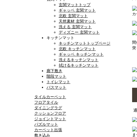
玄関マットトップ
ギャッベ 玄関マット
カ
北欧 玄関マット
天然素材 玄関マット
洗える 玄関マット
ディズニー 玄関マット
キッチンマット
間
キッチンマットトップページ
突
北欧 キッチンマット
ギャッベ キッチンマット
洗えるキッチンマット
拭けるキッチンマット
廊下敷き
階段マット
トイレマット
バスマット
タイルカーペット
フロアタイル
ダイニングラグ
クッションフロア
ジョイントマット
パズルマット
カーペット出張
ま
敷き込み