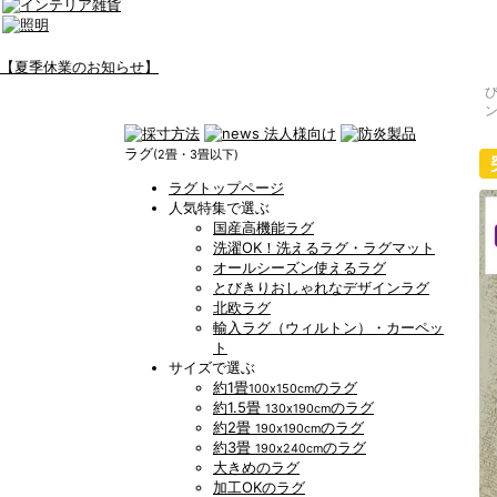
【夏季休業のお知らせ】
ラグ
(2畳・3畳以下)
ラグトップページ
人気特集で選ぶ
国産高機能ラグ
洗濯OK！洗えるラグ・ラグマット
オールシーズン使えるラグ
とびきりおしゃれなデザインラグ
北欧ラグ
輸入ラグ（ウィルトン）・カーペッ
ト
サイズで選ぶ
約1畳
のラグ
100x150cm
約1.5畳
のラグ
130x190cm
約2畳
のラグ
190x190cm
約3畳
のラグ
190x240cm
大きめのラグ
加工OKのラグ