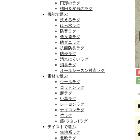
円形のラグ
楕円＆変形のラグ
機能で選ぶ
洗えるラグ
はっ水ラグ
防音ラグ
低反発ラグ
防ダニラグ
抗菌防臭ラグ
防炎ラグ
汚れにくいラグ
消臭ラグ
オールシーズン対応ラグ
素材で選ぶ
ウールラグ
コットンラグ
麻ラグ
い草ラグ
レーヨンラグ
ナイロンラグ
竹ラグ
籐(ラタン)ラグ
テイストで選ぶ
無地系ラグ
北欧ラグ