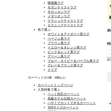
韓国風ラグ
モダンテイストラグ
モロッカンラグ
メダリオンラグ
クラシックテイストラグ
エスニックテイストラグ
色で選ぶ
納
ホワイト＆アイボリー系ラグ
ベージュ系ラグ
ブラウン系ラグ
特
イエロー＆オレンジ系ラグ
ピンク＆レッド系ラグ
グリーン系ラグ
ブルー・ネイビー＆パープル系ラグ
グレー＆ブラック系ラグ
クリア
カーペット
(4.5畳・6畳以上)
カーペットトップページ
人気特集で選ぶ
ペット対応カーペット
高級ホテル仕様カーペット
ハサミでカットできるカーペット
100サイズカーペット