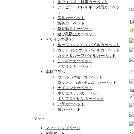
抗ウィルス・抗菌カーペット
アトピー・アレルギー対策カーペッ
は
ト
消臭カーペット
お
防炎カーペット
防音効果カーペット
遊び毛防止カーペット
デザインで選ぶ
ループ
パイルカーペット
（シンプル）
カット
パイルカーペット
（シンプル）
カット＆ループパイルカーペット
シャギーカーペット
デザインカーペット
素材で選ぶ
ア
ウール
カーペット
（羊毛）
コットン
カーペット
（綿・デニム）
ナイロンカーペット
風
ポリエステルカーペット
プ
ポリプロピレンカーペット
い草カーペット
籐カーペット
マット
マットトップページ
ハ
玄関マット