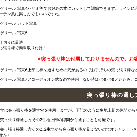
ハサミ等でお好みの丈にカットして調節できます。ラインに
ーテン風に楽しんでもいいですね。
仕切りに最適
っ張り棒で簡単取り付け！
※突っ張り棒は付属しておりませんので、お
上部に棒を通すための穴があるのでお手持ちの突っ張り棒な
アコーディオン式なので使用しない時はパタパタとたたみ、
突っ張り棒の通し方
通常は突っ張り棒を通す穴を使用しますが、下記のように生地上部の隙間から
生地上部の隙間から通すことも可能です。
生地から突っ張り棒が見えないのでオシャレ！（
せん）