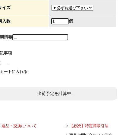
サイズ
個
購入数
期情報
記事項
＿
出荷予定を計算中...
→
返品・交換について
→
【必読】特定商取引法