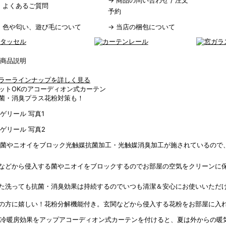
→
商品の問い合わせ / 注文
→
よくあるご質問
予約
→
色や匂い、遊び毛について
→
当店の梱包について
ラーラインナップを詳しく見る
ットOKのアコーディオン式カーテン
菌・消臭プラス花粉対策も！
光触媒抗菌加工・光触媒消臭加工が施されているので
などから侵入する菌やニオイをブロックするのでお部屋の空気をクリーンに
た洗っても抗菌・消臭効果は持続するのでいつも清潔＆安心にお使いいただ
の方に嬉しい！花粉分解機能付き。玄関などから侵入する花粉をお部屋に入
アコーディオン式カーテンを付けると、夏は外からの暖