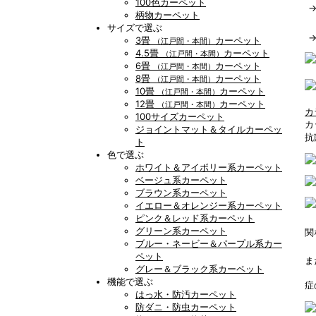
100色カーペット
柄物カーペット
サイズで選ぶ
3畳
カーペット
（江戸間・本間）
4.5畳
カーペット
（江戸間・本間）
6畳
カーペット
（江戸間・本間）
8畳
カーペット
（江戸間・本間）
10畳
カーペット
（江戸間・本間）
12畳
カーペット
（江戸間・本間）
カ
100サイズカーペット
カ
ジョイントマット＆タイルカーペッ
抗
ト
色で選ぶ
ホワイト＆アイボリー系カーペット
ベージュ系カーペット
ブラウン系カーペット
イエロー＆オレンジー系カーペット
ピンク＆レッド系カーペット
グリーン系カーペット
関
ブルー・ネービー＆パープル系カー
ペット
ま
グレー＆ブラック系カーペット
機能で選ぶ
症
はっ水・防汚カーペット
防ダニ・防虫カーペット