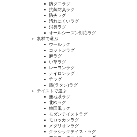
防ダニラグ
抗菌防臭ラグ
防炎ラグ
汚れにくいラグ
消臭ラグ
オールシーズン対応ラグ
素材で選ぶ
ウールラグ
コットンラグ
麻ラグ
い草ラグ
レーヨンラグ
ナイロンラグ
竹ラグ
籐(ラタン)ラグ
テイストで選ぶ
無地系ラグ
北欧ラグ
韓国風ラグ
モダンテイストラグ
モロッカンラグ
メダリオンラグ
クラシックテイストラグ