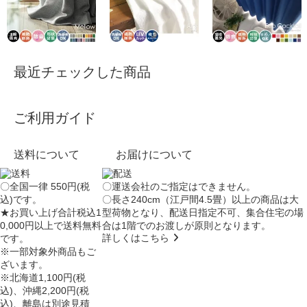
最近チェックした商品
ご利用ガイド
送料について
お届けについて
〇全国一律 550円(税
〇運送会社のご指定はできません。
込)です。
〇長さ240cm（江戸間4.5畳）以上の商品は大
★お買い上げ合計税込1
型荷物となり、
配送日指定不可
、集合住宅の場
0,000円以上で送料無料
合は
1階でのお渡し
が原則となります。
詳しくはこちら
です。
※一部対象外商品もご
ざいます。
※北海道1,100円(税
込)、沖縄2,200円(税
込)、離島は別途見積