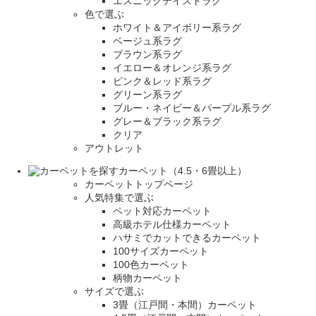
エスニックテイストラグ
色で選ぶ
ホワイト＆アイボリー系ラグ
ベージュ系ラグ
ブラウン系ラグ
イエロー＆オレンジ系ラグ
ピンク＆レッド系ラグ
グリーン系ラグ
ブルー・ネイビー＆パープル系ラグ
グレー＆ブラック系ラグ
クリア
アウトレット
カーペット（4.5・6畳以上）
カーペットトップページ
人気特集で選ぶ
ペット対応カーペット
高級ホテル仕様カーペット
ハサミでカットできるカーペット
100サイズカーペット
100色カーペット
柄物カーペット
サイズで選ぶ
3畳（江戸間・本間）カーペット