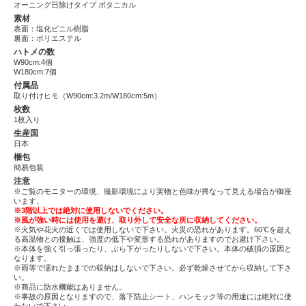
オーニング日除けタイプ ボタニカル
素材
表面：塩化ビニル樹脂
裏面：ポリエステル
ハトメの数
W90cm:4個
W180cm:7個
付属品
取り付けヒモ（W90cm:3.2m/W180cm:5m）
枚数
1枚入り
生産国
日本
梱包
簡易包装
注意
※ご覧のモニターの環境、撮影環境により実物と色味が異なって見える場合が御座
います。
※3階以上では絶対に使用しないでください。
※風が強い時には使用を避け、取り外して安全な所に収納してください。
※火気や花火の近くでは使用しないで下さい。火災の恐れがあります。60℃を超え
る高温物との接触は、強度の低下や変形する恐れがありますのでお避け下さい。
※本体を強く引っ張ったり、ぶら下がったりしないで下さい。本体の破損の原因と
なります。
※雨等で濡れたままでの収納はしないで下さい。必ず乾燥させてから収納して下さ
い。
※商品に防水機能はありません。
※事故の原因となりますので、落下防止シート、ハンモック等の用途には絶対に使