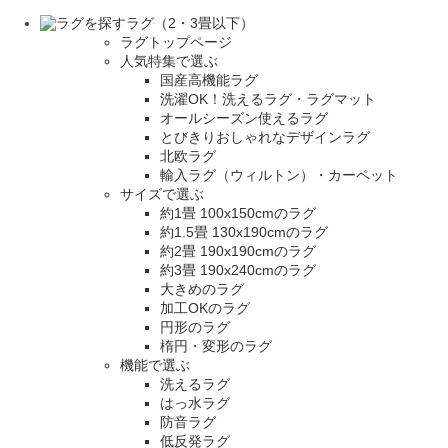
ラグ（2・3畳以下）
ラグトップページ
人気特集で選ぶ
国産高機能ラグ
洗濯OK！洗えるラグ・ラグマット
オールシーズン使えるラグ
とびきりおしゃれなデザインラグ
北欧ラグ
輸入ラグ（ウィルトン）・カーペット
サイズで選ぶ
約1畳 100x150cmのラグ
約1.5畳 130x190cmのラグ
約2畳 190x190cmのラグ
約3畳 190x240cmのラグ
大きめのラグ
加工OKのラグ
円形のラグ
楕円・変形のラグ
機能で選ぶ
洗えるラグ
はっ水ラグ
防音ラグ
低反発ラグ