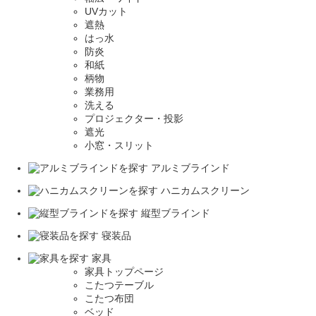
UVカット
遮熱
はっ水
防炎
和紙
柄物
業務用
洗える
プロジェクター・投影
遮光
小窓・スリット
アルミブラインド
ハニカムスクリーン
縦型ブラインド
寝装品
家具
家具トップページ
こたつテーブル
こたつ布団
ベッド