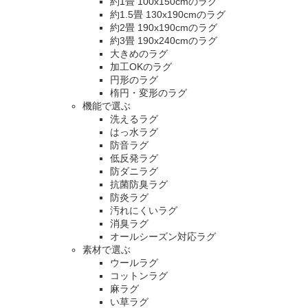
約1畳 100x150cmのラグ
約1.5畳 130x190cmのラグ
約2畳 190x190cmのラグ
約3畳 190x240cmのラグ
大きめのラグ
加工OKのラグ
円形のラグ
楕円・変形のラグ
機能で選ぶ
洗えるラグ
はっ水ラグ
防音ラグ
低反発ラグ
防ダニラグ
抗菌防臭ラグ
防炎ラグ
汚れにくいラグ
消臭ラグ
オールシーズン対応ラグ
素材で選ぶ
ウールラグ
コットンラグ
麻ラグ
い草ラグ