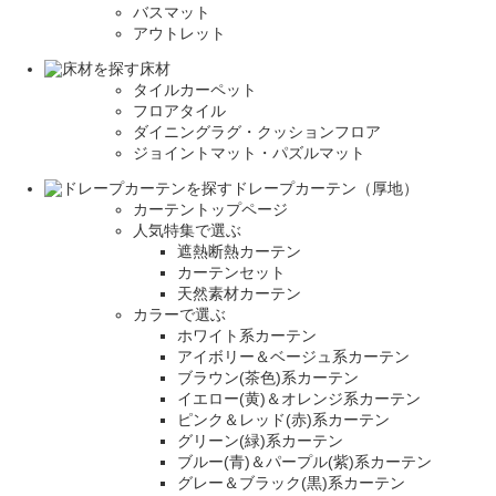
バスマット
アウトレット
床材
タイルカーペット
フロアタイル
ダイニングラグ・クッションフロア
ジョイントマット・パズルマット
ドレープカーテン（厚地）
カーテントップページ
人気特集で選ぶ
遮熱断熱カーテン
カーテンセット
天然素材カーテン
カラーで選ぶ
ホワイト系カーテン
アイボリー＆ベージュ系カーテン
ブラウン(茶色)系カーテン
イエロー(黄)＆オレンジ系カーテン
ピンク＆レッド(赤)系カーテン
グリーン(緑)系カーテン
ブルー(青)＆パープル(紫)系カーテン
グレー＆ブラック(黒)系カーテン