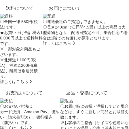
送料について
お届けについて
〇全国一律 550円(税
〇運送会社のご指定はできません。
込)です。
〇長さ240cm（江戸間4.5畳）以上の商品は大
★お買い上げ合計税込1
型荷物となり、
配送日指定不可
、集合住宅の場
0,000円以上で送料無料
合は
1階でのお渡し
が原則となります。
詳しくはこちら
です。
※一部対象外商品もご
ざいます。
※北海道1,100円(税
込)、沖縄2,200円(税
込)、離島は別途見積
り。
詳しくはこちら
お支払いについて
返品・交換について
〇お支払い方法は、
〇お届け時に破損・汚損していた場合
カード決済、Amazon Pay、後払
などは、すぐに新しい商品とお取替え
い（請求書別送）、銀行振込
致します。
（前払い）です。
※お客様のご都合（サイズや色違いな
詳しくはこちら
ど）による返品・交換は基本的にお受