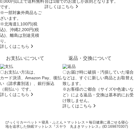
0,000円以上で送料無料
合は
1階でのお渡し
が原則となります。
詳しくはこちら
です。
※一部対象外商品もご
ざいます。
※北海道1,100円(税
込)、沖縄2,200円(税
込)、離島は別途見積
り。
詳しくはこちら
お支払いについて
返品・交換について
〇お支払い方法は、
〇お届け時に破損・汚損していた場合
カード決済、Amazon Pay、後払
などは、すぐに新しい商品とお取替え
い（請求書別送）、銀行振込
致します。
（前払い）です。
※お客様のご都合（サイズや色違いな
詳しくはこちら
ど）による返品・交換は基本的にお受
け致しません。
詳しくはこちら
びっくりカーペット
>
寝具・ふとん
>
マットレス
>
毎日健康に過ごせる寝心
地を追求した快眠マットレス『スヤラ 丸まきマットレス』(ID:169870307)