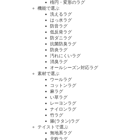
楕円・変形のラグ
機能で選ぶ
洗えるラグ
はっ水ラグ
防音ラグ
低反発ラグ
防ダニラグ
抗菌防臭ラグ
防炎ラグ
汚れにくいラグ
消臭ラグ
オールシーズン対応ラグ
素材で選ぶ
ウールラグ
コットンラグ
麻ラグ
い草ラグ
レーヨンラグ
ナイロンラグ
竹ラグ
籐(ラタン)ラグ
テイストで選ぶ
無地系ラグ
北欧ラグ