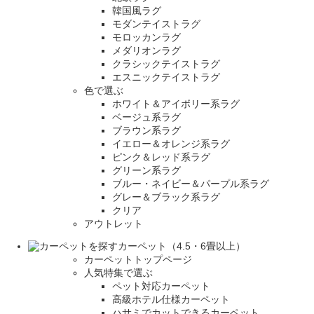
韓国風ラグ
モダンテイストラグ
モロッカンラグ
メダリオンラグ
クラシックテイストラグ
エスニックテイストラグ
色で選ぶ
ホワイト＆アイボリー系ラグ
ベージュ系ラグ
ブラウン系ラグ
イエロー＆オレンジ系ラグ
ピンク＆レッド系ラグ
グリーン系ラグ
ブルー・ネイビー＆パープル系ラグ
グレー＆ブラック系ラグ
クリア
アウトレット
カーペット（4.5・6畳以上）
カーペットトップページ
人気特集で選ぶ
ペット対応カーペット
高級ホテル仕様カーペット
ハサミでカットできるカーペット