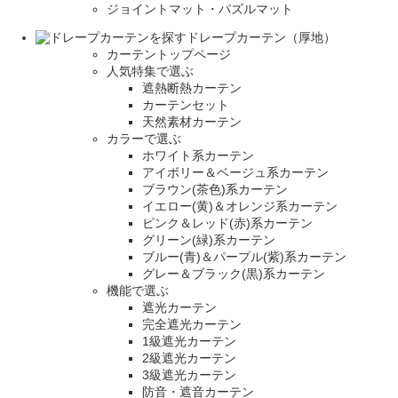
ジョイントマット・パズルマット
ドレープカーテン（厚地）
カーテントップページ
人気特集で選ぶ
遮熱断熱カーテン
カーテンセット
天然素材カーテン
カラーで選ぶ
ホワイト系カーテン
アイボリー＆ベージュ系カーテン
ブラウン(茶色)系カーテン
イエロー(黄)＆オレンジ系カーテン
ピンク＆レッド(赤)系カーテン
グリーン(緑)系カーテン
ブルー(青)＆パープル(紫)系カーテン
グレー＆ブラック(黒)系カーテン
機能で選ぶ
遮光カーテン
完全遮光カーテン
1級遮光カーテン
2級遮光カーテン
3級遮光カーテン
防音・遮音カーテン