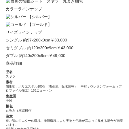
カラーラインナップ
【シルバー】
【ゴールド】
サイズラインナップ
シングル 約97x200x9cm
￥33,000
セミダブル 約120x200x9cm
￥43,000
ダブル 約140x200x9cm
￥49,000
商品詳細
品名
スヤラ
素材
側生地：ポリエステル100％（表生地 吸水速乾） 中材：ウレタンフォーム（プ
ロファイル加工）155ニュートン
生産国
中国
梱包
丸巻き（圧縮梱包）
注意
※ご覧のモニターの環境、撮影環境により実物と色味が異なって見える場合が御座
います。
※3年メーカー保証付き