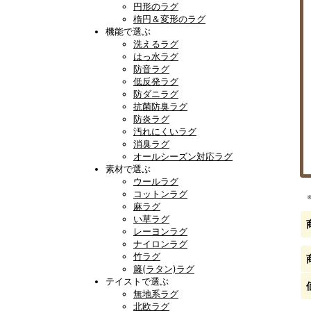
円形のラグ
楕円＆変形のラグ
機能で選ぶ
洗えるラグ
はっ水ラグ
防音ラグ
低反発ラグ
防ダニラグ
抗菌防臭ラグ
防炎ラグ
汚れにくいラグ
消臭ラグ
オールシーズン対応ラグ
素材で選ぶ
ウールラグ
コットンラグ
麻ラグ
い草ラグ
レーヨンラグ
ナイロンラグ
竹ラグ
籐(ラタン)ラグ
テイストで選ぶ
無地系ラグ
北欧ラグ