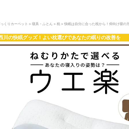
びっくりカーペット
>
寝具・ふとん
>
枕
>
快眠は自分に合った枕から！仰向け寝の方
西川の快眠グッズ！よい枕選びであなたの眠りの改善を