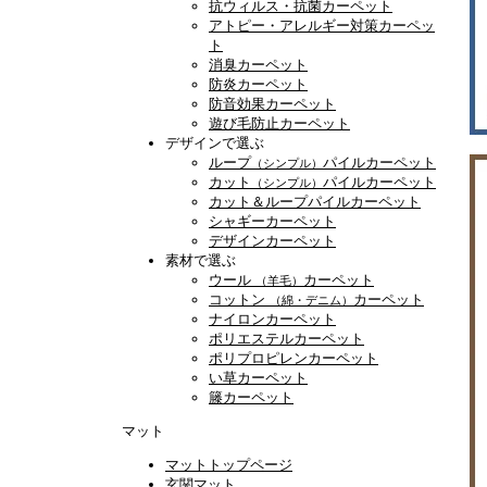
抗ウィルス・抗菌カーペット
アトピー・アレルギー対策カーペッ
ト
消臭カーペット
防炎カーペット
防音効果カーペット
遊び毛防止カーペット
デザインで選ぶ
ループ
パイルカーペット
（シンプル）
カット
パイルカーペット
（シンプル）
カット＆ループパイルカーペット
シャギーカーペット
デザインカーペット
素材で選ぶ
ウール
カーペット
（羊毛）
コットン
カーペット
（綿・デニム）
ナイロンカーペット
ポリエステルカーペット
ポリプロピレンカーペット
い草カーペット
籐カーペット
マット
マットトップページ
玄関マット