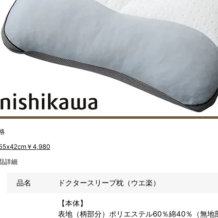
格
55x42cm
￥4,980
品詳細
品名
ドクタースリープ枕（ウエ楽）
【本体】
表地（柄部分）ポリエステル60％綿40％（無地部