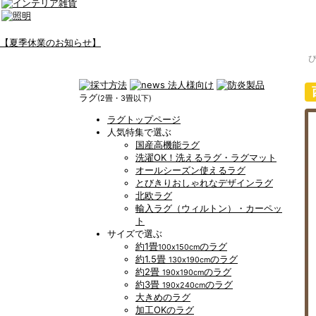
【夏季休業のお知らせ】
ラグ
(2畳・3畳以下)
ラグトップページ
人気特集で選ぶ
国産高機能ラグ
洗濯OK！洗えるラグ・ラグマット
オールシーズン使えるラグ
とびきりおしゃれなデザインラグ
北欧ラグ
輸入ラグ（ウィルトン）・カーペッ
ト
サイズで選ぶ
約1畳
のラグ
100x150cm
約1.5畳
のラグ
130x190cm
約2畳
のラグ
190x190cm
約3畳
のラグ
190x240cm
大きめのラグ
加工OKのラグ