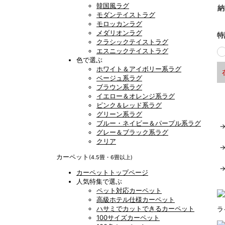
韓国風ラグ
納
モダンテイストラグ
モロッカンラグ
メダリオンラグ
特
クラシックテイストラグ
エスニックテイストラグ
色で選ぶ
ホワイト＆アイボリー系ラグ
ベージュ系ラグ
ブラウン系ラグ
イエロー＆オレンジ系ラグ
ピンク＆レッド系ラグ
グリーン系ラグ
ブルー・ネイビー＆パープル系ラグ
グレー＆ブラック系ラグ
クリア
カーペット
(4.5畳・6畳以上)
カーペットトップページ
人気特集で選ぶ
ペット対応カーペット
高級ホテル仕様カーペット
ハサミでカットできるカーペット
ラ
100サイズカーペット