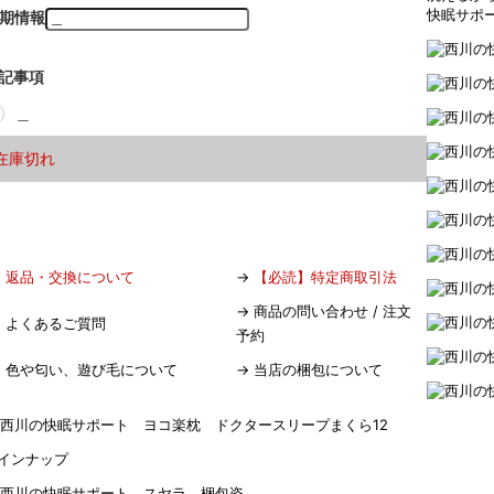
快眠サポ
期情報
記事項
＿
在庫切れ
→
返品・交換について
→
【必読】特定商取引法
→
商品の問い合わせ / 注文
→
よくあるご質問
予約
→
色や匂い、遊び毛について
→
当店の梱包について
インナップ