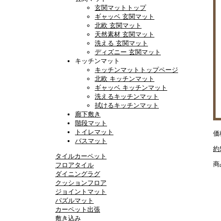
玄関マットトップ
ギャッベ 玄関マット
北欧 玄関マット
天然素材 玄関マット
洗える 玄関マット
ディズニー 玄関マット
キッチンマット
キッチンマットトップページ
北欧 キッチンマット
ギャッベ キッチンマット
洗えるキッチンマット
拭けるキッチンマット
廊下敷き
階段マット
トイレマット
価
バスマット
約
タイルカーペット
商
フロアタイル
ダイニングラグ
クッションフロア
ジョイントマット
パズルマット
カーペット出張
敷き込み