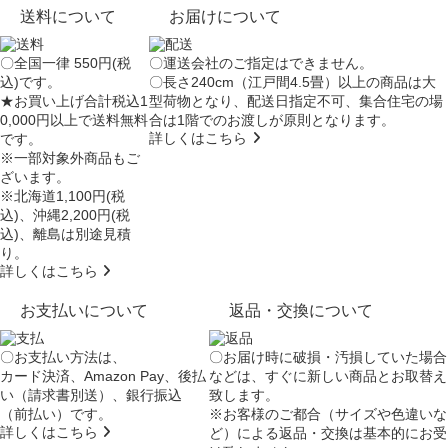
送料について
お届けについて
〇全国一律 550円(税
〇運送会社のご指定はできません。
込)です。
〇長さ240cm（江戸間4.5畳）以上の商品は大
★お買い上げ合計税込1
型荷物となり、
配送日指定不可
、集合住宅の場
0,000円以上で送料無料
合は
1階でのお渡し
が原則となります。
詳しくはこちら
です。
※一部対象外商品もご
ざいます。
※北海道1,100円(税
込)、沖縄2,200円(税
込)、離島は別途見積
り。
詳しくはこちら
お支払いについて
返品・交換について
〇お支払い方法は、
〇お届け時に破損・汚損していた場合
カード決済、Amazon Pay、後払
などは、すぐに新しい商品とお取替え
い（請求書別送）、銀行振込
致します。
（前払い）です。
※お客様のご都合（サイズや色違いな
詳しくはこちら
ど）による返品・交換は基本的にお受