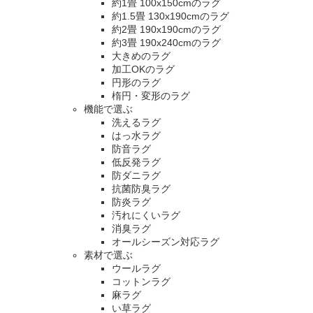
約1畳 100x150cmのラグ
約1.5畳 130x190cmのラグ
約2畳 190x190cmのラグ
約3畳 190x240cmのラグ
大きめのラグ
加工OKのラグ
円形のラグ
楕円・変形のラグ
機能で選ぶ
洗えるラグ
はっ水ラグ
防音ラグ
低反発ラグ
防ダニラグ
抗菌防臭ラグ
防炎ラグ
汚れにくいラグ
消臭ラグ
オールシーズン対応ラグ
素材で選ぶ
ウールラグ
コットンラグ
麻ラグ
い草ラグ