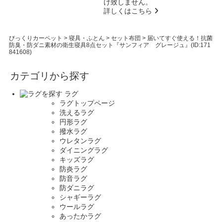
け致しません。
詳しくはこちら
びっくりカーペット
>
寝具・ふとん
>
セット布団
>
届いてすぐ使える！抗菌
防臭・防ダニ素材の衛生寝具8点セット『サンフィア グレージュ』(ID:171
841608)
カテゴリから探す
ラグ
ラグトップページ
洗えるラグ
円形ラグ
撥水ラグ
ウレタンラグ
ダイニングラグ
キッズラグ
防炎ラグ
防音ラグ
防ダニラグ
シャギーラグ
ウールラグ
あったかラグ