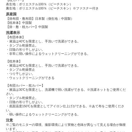
【枕カバー】
表生地：ポリエステル100％（ピーチスキン）
裏生地：ポリエステル100％（ピーチスキン）※ファスナー付き
原産国
【掛布団・敷布団】日本製（側生地：中国製）
【枕本体】中国製
【掛・敷・枕カバー】中国製
洗濯表示
【布団本体】
・液温は40℃を限度とし、手洗いで洗濯ができる。
・タンブル乾燥禁止。
・日陰の吊り干しがよい。
・非常に弱い操作によるウェットクリーニングができる。
【枕本体】
・液温は40℃を限度とし、手洗いで洗濯ができる。
・タンブル乾燥禁止
・つり干しがよい。
・ウェットクリーニングができる
【布団カバー・枕カバー】
・液温は30℃を限度とし、洗濯機で弱い洗濯ができる。※洗濯ネットをご使用くだ
さい。
・タンブル乾燥禁止。
・日陰の吊り干しがよい。
・底面温度150℃を限度としてアイロン仕上げができる。※あて布をご使用くださ
い。
・弱い操作によるウェットクリーニングができる。
注意
※ご覧のモニターの環境、撮影環境により実物と色味が異なって見える場合が御座
います。