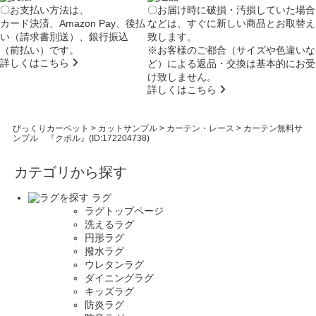
〇お支払い方法は、
〇お届け時に破損・汚損していた場合
カード決済、Amazon Pay、後払
などは、すぐに新しい商品とお取替え
い（請求書別送）、銀行振込
致します。
（前払い）です。
※お客様のご都合（サイズや色違いな
詳しくはこちら
ど）による返品・交換は基本的にお受
け致しません。
詳しくはこちら
びっくりカーペット
>
カットサンプル
>
カーテン・レース
>
カーテン無料サ
ンプル 『クポル』(ID:172204738)
カテゴリから探す
ラグ
ラグトップページ
洗えるラグ
円形ラグ
撥水ラグ
ウレタンラグ
ダイニングラグ
キッズラグ
防炎ラグ