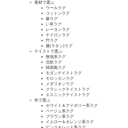
素材で選ぶ
ウールラグ
コットンラグ
麻ラグ
い草ラグ
レーヨンラグ
ナイロンラグ
竹ラグ
籐(ラタン)ラグ
テイストで選ぶ
無地系ラグ
北欧ラグ
韓国風ラグ
モダンテイストラグ
モロッカンラグ
メダリオンラグ
クラシックテイストラグ
エスニックテイストラグ
色で選ぶ
ホワイト＆アイボリー系ラグ
ベージュ系ラグ
ブラウン系ラグ
イエロー＆オレンジ系ラグ
ピンク＆レッド系ラグ