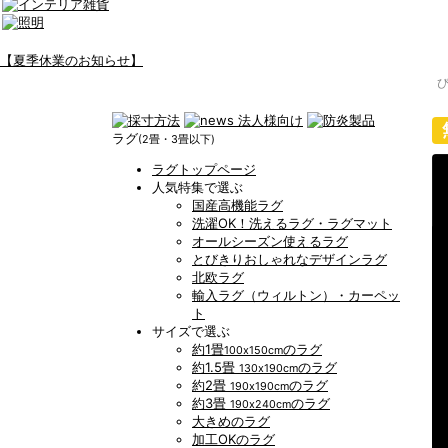
【夏季休業のお知らせ】
ラグ
(2畳・3畳以下)
ラグトップページ
人気特集で選ぶ
国産高機能ラグ
洗濯OK！洗えるラグ・ラグマット
オールシーズン使えるラグ
とびきりおしゃれなデザインラグ
北欧ラグ
輸入ラグ（ウィルトン）・カーペッ
ト
サイズで選ぶ
約1畳
のラグ
100x150cm
約1.5畳
のラグ
130x190cm
約2畳
のラグ
190x190cm
約3畳
のラグ
190x240cm
大きめのラグ
加工OKのラグ