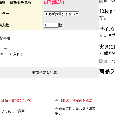
0円(税込)
価格
価格表を見る
10枚
カラー
す。
枚
購入数
サイズ
す。※
記事項
実際に
＿
お確か
商品ラ
出荷予定を計算中...
→
返品・交換について
→
【必読】特定商取引法
→
商品の問い合わせ / 注文
→
よくあるご質問
予約