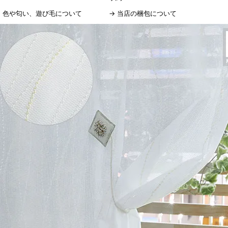
→
色や匂い、遊び毛について
→
当店の梱包について