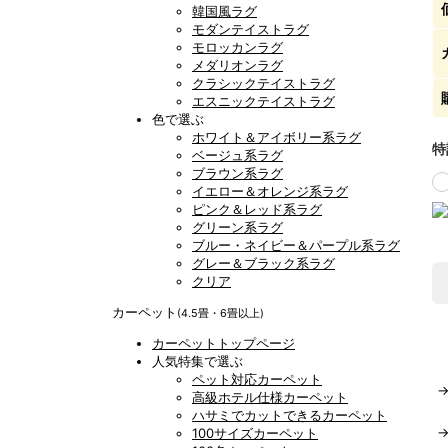
韓国風ラグ
モダンテイストラグ
モロッカンラグ
メダリオンラグ
クラシックテイストラグ
エスニックテイストラグ
色で選ぶ
ホワイト＆アイボリー系ラグ
特
ベージュ系ラグ
ブラウン系ラグ
イエロー＆オレンジ系ラグ
ピンク＆レッド系ラグ
グリーン系ラグ
ブルー・ネイビー＆パープル系ラグ
グレー＆ブラック系ラグ
クリア
カーペット
(4.5畳・6畳以上)
カーペットトップページ
人気特集で選ぶ
ペット対応カーペット
高級ホテル仕様カーペット
ハサミでカットできるカーペット
100サイズカーペット