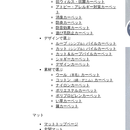
抗ウィルス・抗菌カーペット
アトピー・アレルギー対策カーペッ
ト
消臭カーペット
防炎カーペット
防音効果カーペット
遊び毛防止カーペット
デザインで選ぶ
ループ
パイルカーペット
（シンプル）
カット
パイルカーペット
（シンプル）
カット＆ループパイルカーペット
シャギーカーペット
デザインカーペット
素材で選ぶ
ウール
カーペット
（羊毛）
コットン
カーペット
（綿・デニム）
ナイロンカーペット
ポリエステルカーペット
ポリプロピレンカーペット
い草カーペット
籐カーペット
マット
マットトップページ
玄関マット