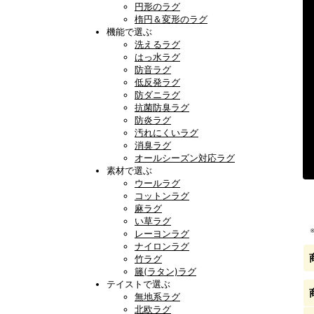
円形のラグ
楕円＆変形のラグ
機能で選ぶ
洗えるラグ
はっ水ラグ
防音ラグ
低反発ラグ
防ダニラグ
抗菌防臭ラグ
防炎ラグ
汚れにくいラグ
消臭ラグ
オールシーズン対応ラグ
素材で選ぶ
ウールラグ
コットンラグ
麻ラグ
い草ラグ
レーヨンラグ
ナイロンラグ
竹ラグ
籐(ラタン)ラグ
テイストで選ぶ
無地系ラグ
北欧ラグ