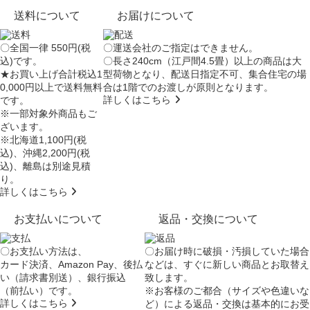
送料について
お届けについて
〇全国一律 550円(税
〇運送会社のご指定はできません。
込)です。
〇長さ240cm（江戸間4.5畳）以上の商品は大
★お買い上げ合計税込1
型荷物となり、
配送日指定不可
、集合住宅の場
0,000円以上で送料無料
合は
1階でのお渡し
が原則となります。
詳しくはこちら
です。
※一部対象外商品もご
ざいます。
※北海道1,100円(税
込)、沖縄2,200円(税
込)、離島は別途見積
り。
詳しくはこちら
お支払いについて
返品・交換について
〇お支払い方法は、
〇お届け時に破損・汚損していた場合
カード決済、Amazon Pay、後払
などは、すぐに新しい商品とお取替え
い（請求書別送）、銀行振込
致します。
（前払い）です。
※お客様のご都合（サイズや色違いな
詳しくはこちら
ど）による返品・交換は基本的にお受