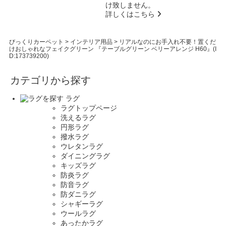
け致しません。
詳しくはこちら
びっくりカーペット
>
インテリア用品
>
リアルなのにお手入れ不要！置くだ
けおしゃれなフェイクグリーン 『テーブルグリーン ベリーアレンジ H60』(I
D:173739200)
カテゴリから探す
ラグ
ラグトップページ
洗えるラグ
円形ラグ
撥水ラグ
ウレタンラグ
ダイニングラグ
キッズラグ
防炎ラグ
防音ラグ
防ダニラグ
シャギーラグ
ウールラグ
あったかラグ