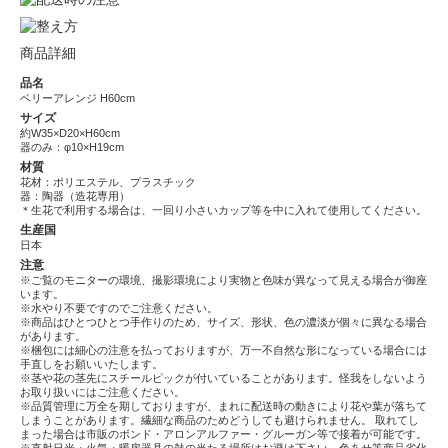
商品詳細
品名
ベリーアレンジ H60cm
サイズ
約W35×D20×H60cm
器のみ：φ10×H19cm
材質
花材：ポリエステル、プラスチック
器：陶器（造花専用）
＊生花で利用する場合は、一回り小さいカップ等を中に入れて使用してください。
生産国
日本
注意
※ご覧のモニターの環境、撮影環境により実物と色味が異なって見える場合が御座
います。
※水やり不要ですのでご注意ください。
※商品はひとつひとつ手作りのため、サイズ、形状、色の濃淡が個々に異なる場合
があります。
※梱包には細心の注意を払っておりますが、万一不自然な形になっている場合には
手直しをお願いいたします。
※茎や花の茎先にスチールピックが付いていることがあります。怪我をしないよう
お取り扱いにはご注意ください。
※品質管理に万全を期しておりますが、まれに配送時の動きにより花や葉が落ちて
しまうことがあります。繊細な商品のためどうしても避けられません。 取れてし
まった場合は市販のボンド・アロンアルファー・グルーガン等で接着が可能です。