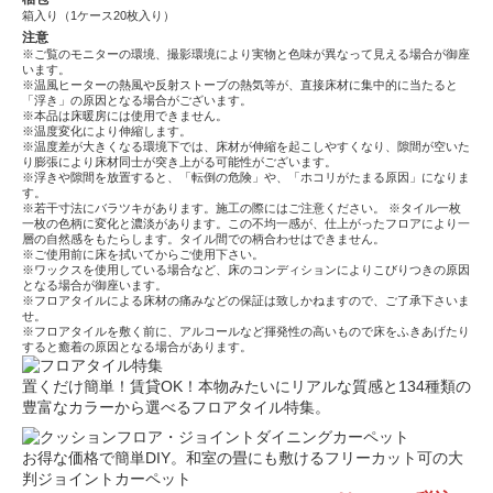
箱入り（1ケース20枚入り）
注意
※ご覧のモニターの環境、撮影環境により実物と色味が異なって見える場合が御座
います。
※温風ヒーターの熱風や反射ストーブの熱気等が、直接床材に集中的に当たると
「浮き」の原因となる場合がございます。
※本品は床暖房には使用できません。
※温度変化により伸縮します。
※温度差が大きくなる環境下では、床材が伸縮を起こしやすくなり、隙間が空いた
り膨張により床材同士が突き上がる可能性がございます。
※浮きや隙間を放置すると、「転倒の危険」や、「ホコリがたまる原因」になりま
す。
※若干寸法にバラツキがあります。施工の際にはご注意ください。 ※タイル一枚
一枚の色柄に変化と濃淡があります。この不均一感が、仕上がったフロアにより一
層の自然感をもたらします。タイル間での柄合わせはできません。
※ご使用前に床を拭いてからご使用下さい。
※ワックスを使用している場合など、床のコンディションによりこびりつきの原因
となる場合が御座います。
※フロアタイルによる床材の痛みなどの保証は致しかねますので、ご了承下さいま
せ。
※フロアタイルを敷く前に、アルコールなど揮発性の高いもので床をふきあげたり
すると癒着の原因となる場合があります。
置くだけ簡単！賃貸OK！本物みたいにリアルな質感と134種類の
豊富なカラーから選べるフロアタイル特集。
お得な価格で簡単DIY。和室の畳にも敷けるフリーカット可の大
判ジョイントカーペット