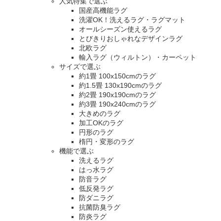
人気特集で選ぶ
国産高機能ラグ
洗濯OK！洗えるラグ・ラグマット
オールシーズン使えるラグ
とびきりおしゃれなデザインラグ
北欧ラグ
輸入ラグ（ウィルトン）・カーペット
サイズで選ぶ
約1畳 100x150cmのラグ
約1.5畳 130x190cmのラグ
約2畳 190x190cmのラグ
約3畳 190x240cmのラグ
大きめのラグ
加工OKのラグ
円形のラグ
楕円・変形のラグ
機能で選ぶ
洗えるラグ
はっ水ラグ
防音ラグ
低反発ラグ
防ダニラグ
抗菌防臭ラグ
防炎ラグ