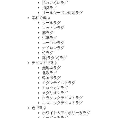
汚れにくいラグ
消臭ラグ
オールシーズン対応ラグ
素材で選ぶ
ウールラグ
コットンラグ
麻ラグ
い草ラグ
レーヨンラグ
ナイロンラグ
竹ラグ
籐(ラタン)ラグ
テイストで選ぶ
無地系ラグ
北欧ラグ
韓国風ラグ
モダンテイストラグ
モロッカンラグ
メダリオンラグ
クラシックテイストラグ
エスニックテイストラグ
色で選ぶ
ホワイト＆アイボリー系ラグ
ベージュ系ラグ