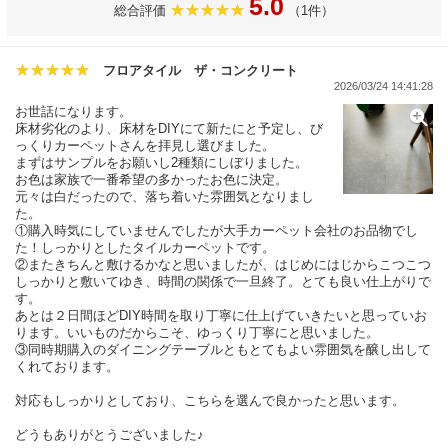
5.0
総合評価
（1件）
フロアタイル ザ・コンクリート
2026/03/24 14:41:28
お世話になります。
床材劣化のより、床材をDIYにて新たにと予定し、び
っくりカーペットさんを拝見し選びました。
まずはサンプルをお願いし2種類にしぼりました。
お色は家族で一番希望の多かったお色に決定。
元々は白だったので、落ち着いた雰囲気となりまし
た。
①購入時気にしていませんでしたが大手カーペット会社のお品物でし
た！しっかりとしたタイルカーペットです。
②またきちんと敷けるかなと思いましたが、はじめにはじからこつこつ
しっかりと敷いてゆき、時間の関係で一旦終了。とても良い仕上がりで
す。
あとは２日間ほどDIY時間を取り丁寧に仕上げていきたいと思っていお
ります。いいものだからこそ、ゆっくり丁寧にと思いました。
③同時期購入のダイニングテーブルともとてもよい雰囲気を醸し出して
くれております。
対応もしっかりとしており、こちらを選んで良かったと思います。
どうもありがとうございました♪