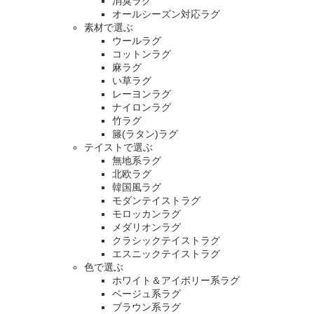
消臭ラグ
オールシーズン対応ラグ
素材で選ぶ
ウールラグ
コットンラグ
麻ラグ
い草ラグ
レーヨンラグ
ナイロンラグ
竹ラグ
籐(ラタン)ラグ
テイストで選ぶ
無地系ラグ
北欧ラグ
韓国風ラグ
モダンテイストラグ
モロッカンラグ
メダリオンラグ
クラシックテイストラグ
エスニックテイストラグ
色で選ぶ
ホワイト＆アイボリー系ラグ
ベージュ系ラグ
ブラウン系ラグ