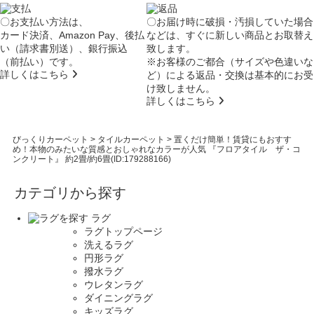
〇お支払い方法は、
〇お届け時に破損・汚損していた場合
カード決済、Amazon Pay、後払
などは、すぐに新しい商品とお取替え
い（請求書別送）、銀行振込
致します。
（前払い）です。
※お客様のご都合（サイズや色違いな
詳しくはこちら
ど）による返品・交換は基本的にお受
け致しません。
詳しくはこちら
びっくりカーペット
>
タイルカーペット
>
置くだけ簡単！賃貸にもおすす
め！本物のみたいな質感とおしゃれなカラーが人気 『フロアタイル ザ・コ
ンクリート』 約2畳/約6畳(ID:179288166)
カテゴリから探す
ラグ
ラグトップページ
洗えるラグ
円形ラグ
撥水ラグ
ウレタンラグ
ダイニングラグ
キッズラグ