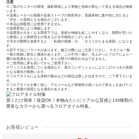
注意
※ご覧のモニターの環境、撮影環境により実物と色味が異なって見える場合が御座
います。
※温風ヒーターの熱風や反射ストーブの熱気等が、直接床材に集中的に当たると
「浮き」の原因となる場合がございます。
※本品は床暖房には使用できません。
※温度変化により伸縮します。
※温度差が大きくなる環境下では、床材が伸縮を起こしやすくなり、隙間が空いた
り膨張により床材同士が突き上がる可能性がございます。
※浮きや隙間を放置すると、「転倒の危険」や、「ホコリがたまる原因」になりま
す。
※若干寸法にバラツキがあります。施工の際にはご注意ください。 ※タイル一枚
一枚の色柄に変化と濃淡があります。この不均一感が、仕上がったフロアにより一
層の自然感をもたらします。タイル間での柄合わせはできません。
※ご使用前に床を拭いてからご使用下さい。
※ワックスを使用している場合など、床のコンディションによりこびりつきの原因
となる場合が御座います。
※フロアタイルによる床材の痛みなどの保証は致しかねますので、ご了承下さいま
せ。
※フロアタイルを敷く前に、アルコールなど揮発性の高いもので床をふきあげたり
すると癒着の原因となる場合があります。
置くだけ簡単！賃貸OK！本物みたいにリアルな質感と134種類の
豊富なカラーから選べるフロアタイル特集。
お客様レビュー